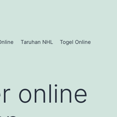
Online
Taruhan NHL
Togel Online
r online