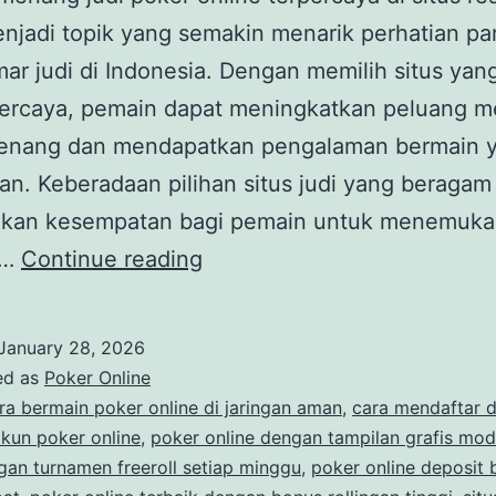
jadi topik yang semakin menarik perhatian pa
r judi di Indonesia. Dengan memilih situs yan
percaya, pemain dapat meningkatkan peluang m
enang dan mendapatkan pengalaman bermain 
an. Keberadaan pilihan situs judi yang beragam
kan kesempatan bagi pemain untuk menemuka
Paduan
m…
Continue reading
Menang
Judi
January 28, 2026
Poker
ed as
Poker Online
Online
ra bermain poker online di jaringan aman
,
cara mendaftar 
 akun poker online
,
poker online dengan tampilan grafis mod
Terpercaya
gan turnamen freeroll setiap minggu
,
poker online deposit 
di