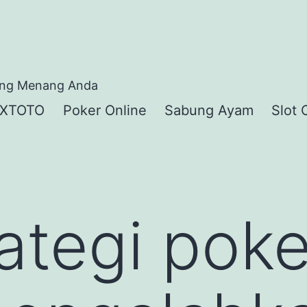
ang Menang Anda
XTOTO
Poker Online
Sabung Ayam
Slot 
rategi poke