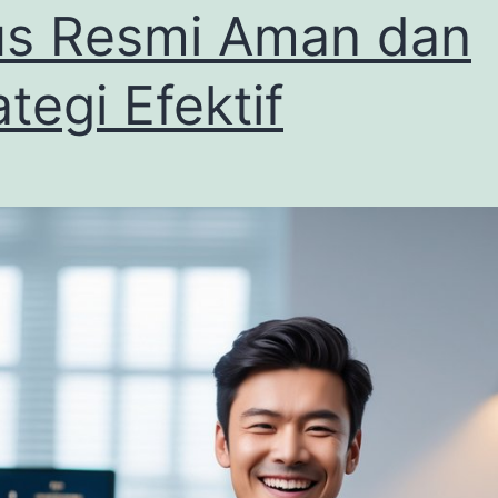
us Resmi Aman dan
ategi Efektif