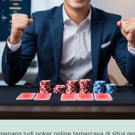
enang judi poker online terpercaya di situs re