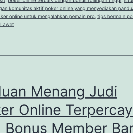
pat
,
poker online terbaik dengan bonus rollingan tinggi
,
sit
Situs
gan komunitas aktif poker online yang menyediakan pandua
oker online untuk mengalahkan pemain pro
Resmi
,
tips bermain po
l awet
Aman
dan
Strategi
Efektif
uan Menang Judi
er Online Terperca
 Bonus Member Ba