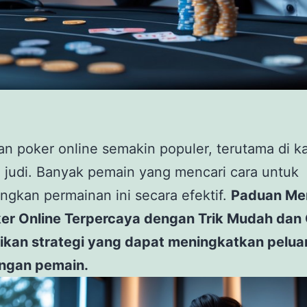
n poker online semakin populer, terutama di k
 judi. Banyak pemain yang mencari cara untuk
gkan permainan ini secara efektif.
Paduan Me
ker Online Terpercaya dengan Trik Mudah dan
kan strategi yang dapat meningkatkan pelua
ngan pemain.