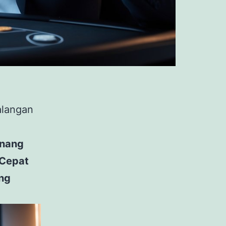
alangan
nang
 Cepat
ng