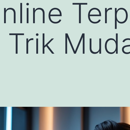
nline Ter
 Trik Mud