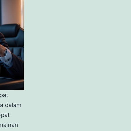
pat
ka dalam
epat
rmainan