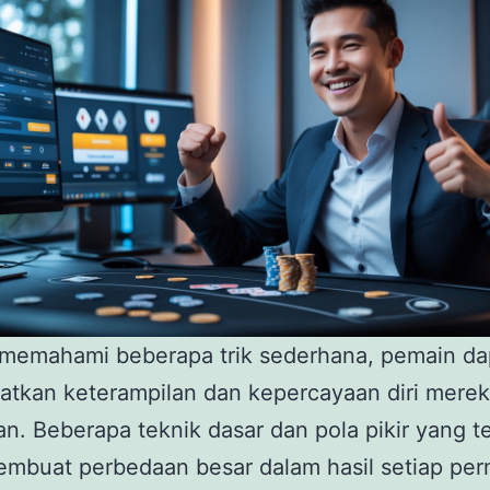
memahami beberapa trik sederhana, pemain da
atkan keterampilan dan kepercayaan diri mere
n. Beberapa teknik dasar dan pola pikir yang t
embuat perbedaan besar dalam hasil setiap pe