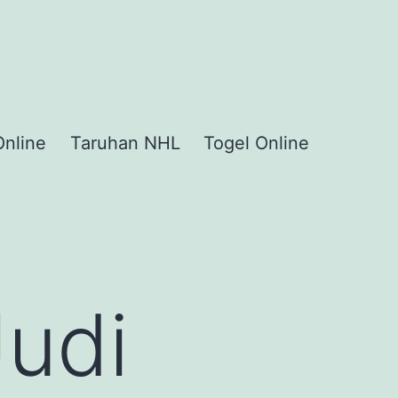
Online
Taruhan NHL
Togel Online
udi