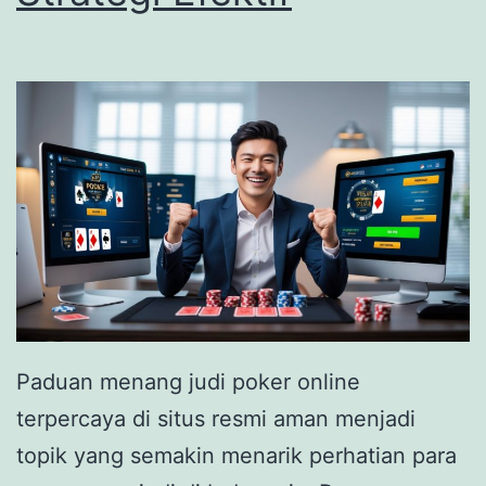
Paduan menang judi poker online
terpercaya di situs resmi aman menjadi
topik yang semakin menarik perhatian para