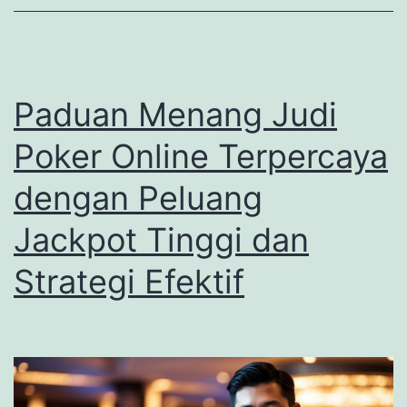
e
u
n
n
a
t
n
Paduan Menang Judi
u
g
k
Poker Online Terpercaya
J
P
dengan Peluang
u
e
d
Jackpot Tinggi dan
m
i
a
Strategi Efektif
P
i
o
n
k
C
e
e