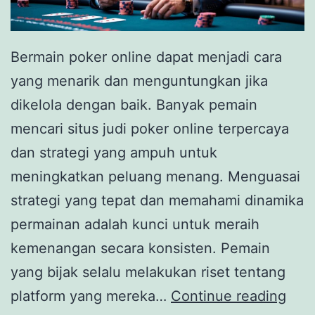
f
e
e
r
k
Bermain poker online dapat menjadi cara
p
t
yang menarik dan menguntungkan jika
e
i
dikelola dengan baik. Banyak pemain
r
f
mencari situs judi poker online terpercaya
c
dan strategi yang ampuh untuk
a
meningkatkan peluang menang. Menguasai
y
strategi yang tepat dan memahami dinamika
a
permainan adalah kunci untuk meraih
T
kemenangan secara konsisten. Pemain
a
yang bijak selalu melakukan riset tentang
n
T
platform yang mereka…
Continue reading
p