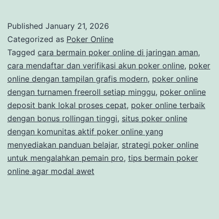
i
a
p
Published
January 21, 2026
M
s
Categorized as
Poker Online
o
P
Tagged
cara bermain poker online di jaringan aman
,
d
cara mendaftar dan verifikasi akun poker online
,
poker
a
a
online dengan tampilan grafis modern
,
poker online
d
dengan turnamen freeroll setiap minggu
,
poker online
l
u
deposit bank lokal proses cepat
,
poker online terbaik
B
dengan bonus rollingan tinggi
,
situs poker online
a
e
dengan komunitas aktif poker online yang
n
s
menyediakan panduan belajar
,
strategi poker online
M
untuk mengalahkan pemain pro
,
tips bermain poker
a
e
online agar modal awet
r
n
U
a
n
n