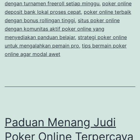
dengan turnamen freeroll setiap minggu
,
poker online
e
deposit bank lokal proses cepat
,
poker online terbaik
dengan bonus rollingan tinggi
,
situs poker online
n
dengan komunitas aktif poker online yang
a
menyediakan panduan belajar
,
strategi poker online
n
untuk mengalahkan pemain pro
,
tips bermain poker
g
online agar modal awet
J
u
d
i
P
o
Paduan Menang Judi
k
Poker Online Terpercaya
e