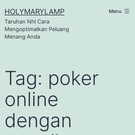
Skip
HOLYMARYLAMP
Menu
to
Taruhan Nhl Cara
content
Mengoptimalkan Peluang
Menang Anda
Tag:
poker
online
dengan