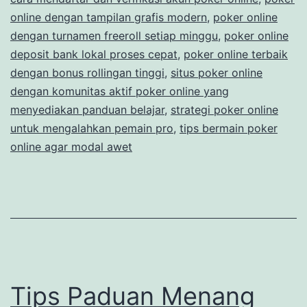
a
g
online dengan tampilan grafis modern
,
poker online
d
dengan turnamen freeroll setiap minggu
,
poker online
J
u
deposit bank lokal proses cepat
,
poker online terbaik
a
dengan bonus rollingan tinggi
,
situs poker online
a
c
dengan komunitas aktif poker online yang
n
k
menyediakan panduan belajar
,
strategi poker online
M
untuk mengalahkan pemain pro
,
tips bermain poker
p
e
online agar modal awet
o
n
t
a
T
n
i
g
n
J
g
u
Tips Paduan Menang
g
d