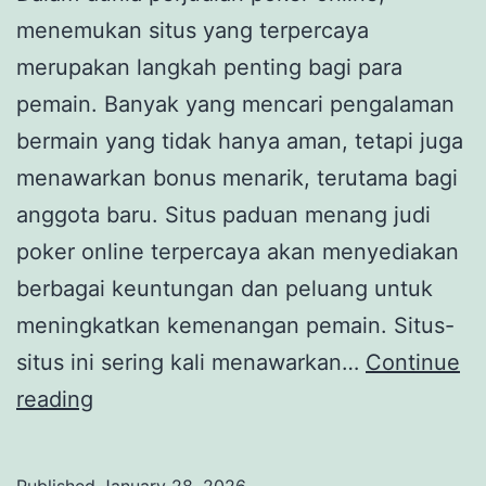
c
menemukan situs yang terpercaya
a
merupakan langkah penting bagi para
y
pemain. Banyak yang mencari pengalaman
a
bermain yang tidak hanya aman, tetapi juga
d
menawarkan bonus menarik, terutama bagi
i
anggota baru. Situs paduan menang judi
S
poker online terpercaya akan menyediakan
i
berbagai keuntungan dan peluang untuk
t
meningkatkan kemenangan pemain. Situs-
u
situs ini sering kali menawarkan…
Continue
s
P
reading
R
a
e
d