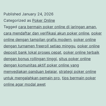
a
D
h
Published
January 24, 2026
i
a
Categorized as
Poker Online
c
s
Tagged
cara bermain poker online di jaringan aman
,
o
cara mendaftar dan verifikasi akun poker online
,
poker
i
b
online dengan tampilan grafis modern
,
poker online
a
dengan turnamen freeroll setiap minggu
,
poker online
a
P
deposit bank lokal proses cepat
,
poker online terbaik
H
dengan bonus rollingan tinggi
,
situs poker online
a
a
dengan komunitas aktif poker online yang
d
r
menyediakan panduan belajar
,
strategi poker online
u
untuk mengalahkan pemain pro
,
tips bermain poker
i
a
online agar modal awet
I
n
n
M
i