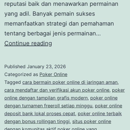
reputasi baik dan menawarkan permainan
a
yang adil. Banyak pemain sukses
y
memanfaatkan strategi dan pemahaman
a
tentang berbagai jenis permainan…
D
P
Continue reading
a
a
r
d
Published
January 23, 2026
i
u
Categorized as
Poker Online
A
a
Tagged
cara bermain poker online di jaringan aman
,
h
cara mendaftar dan verifikasi akun poker online
,
poker
n
l
online dengan tampilan grafis modern
,
poker online
M
dengan turnamen freeroll setiap minggu
,
poker online
i
e
deposit bank lokal proses cepat
,
poker online terbaik
P
dengan bonus rollingan tinggi
n
,
situs poker online
o
dengan komunitas aktif poker online yang