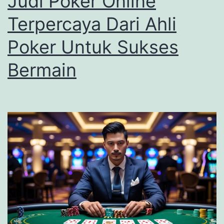
Judi Poker Online
l
e
a
Terpercaya Dari Ahli
r
O
Poker Untuk Sukses
n
Bermain
l
i
n
e
T
e
r
p
e