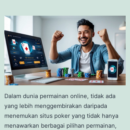
i
P
o
k
e
r
O
n
l
i
Dalam dunia permainan online, tidak ada
n
yang lebih menggembirakan daripada
e
menemukan situs poker yang tidak hanya
T
menawarkan berbagai pilihan permainan,