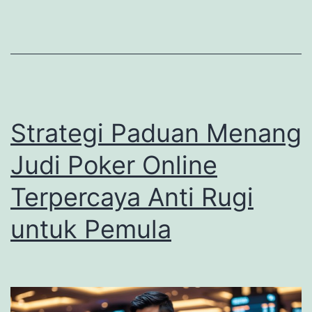
J
a
u
n
d
g
i
M
P
e
o
Strategi Paduan Menang
n
k
Judi Poker Online
a
e
r
Terpercaya Anti Rugi
r
i
O
untuk Pemula
k
n
l
i
n