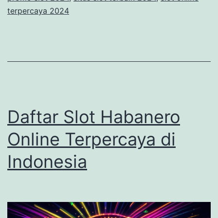
a
terpercaya 2024
n
e
r
o
S
l
Daftar Slot Habanero
o
Online Terpercaya di
t
O
Indonesia
n
l
i