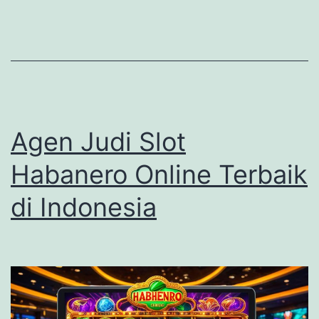
s
m
i
G
a
m
Agen Judi Slot
e
Habanero Online Terbaik
S
l
di Indonesia
o
t
H
a
b