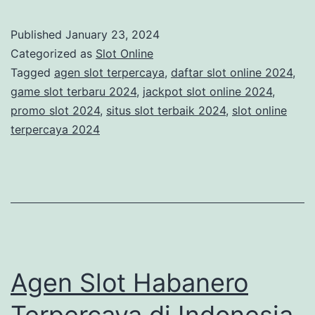
l
I
o
n
Published
January 23, 2024
t
Categorized as
Slot Online
d
H
Tagged
agen slot terpercaya
,
daftar slot online 2024
,
o
game slot terbaru 2024
,
jackpot slot online 2024
,
a
n
promo slot 2024
,
situs slot terbaik 2024
,
slot online
b
e
terpercaya 2024
a
s
n
i
e
a
r
o
T
Agen Slot Habanero
e
Terpercaya di Indonesia
r