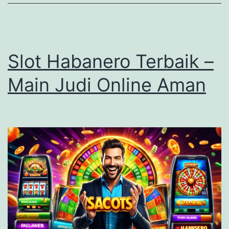
H
a
b
Slot Habanero Terbaik –
a
Main Judi Online Aman
n
e
r
o
O
n
l
i
n