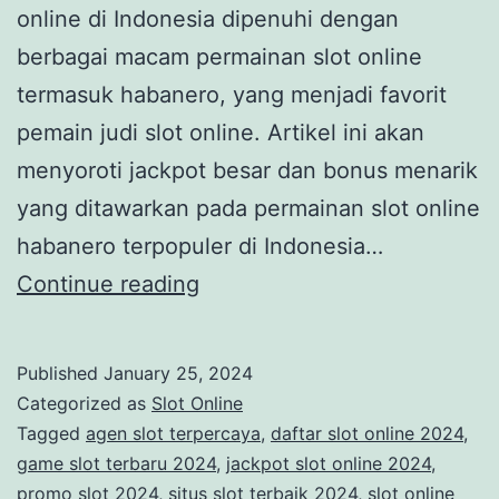
d
online di Indonesia dipenuhi dengan
i
berbagai macam permainan slot online
I
termasuk habanero, yang menjadi favorit
n
pemain judi slot online. Artikel ini akan
d
menyoroti jackpot besar dan bonus menarik
o
yang ditawarkan pada permainan slot online
n
habanero terpopuler di Indonesia…
T
e
Continue reading
o
s
p
i
Published
January 25, 2024
H
a
Categorized as
Slot Online
a
Tagged
agen slot terpercaya
,
daftar slot online 2024
,
game slot terbaru 2024
,
jackpot slot online 2024
,
b
promo slot 2024
,
situs slot terbaik 2024
,
slot online