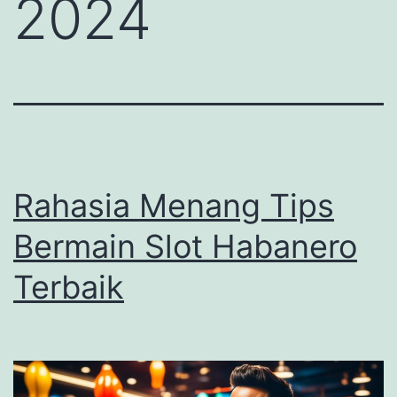
2024
Rahasia Menang Tips
Bermain Slot Habanero
Terbaik