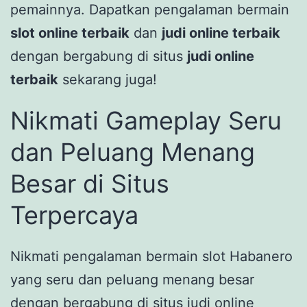
pemainnya. Dapatkan pengalaman bermain
slot online terbaik
dan
judi online terbaik
dengan bergabung di situs
judi online
terbaik
sekarang juga!
Nikmati Gameplay Seru
dan Peluang Menang
Besar di Situs
Terpercaya
Nikmati pengalaman bermain slot Habanero
yang seru dan peluang menang besar
dengan bergabung di situs judi online