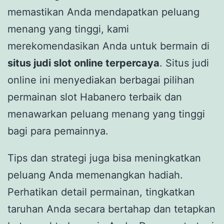
memastikan Anda mendapatkan peluang
menang yang tinggi, kami
merekomendasikan Anda untuk bermain di
situs judi slot online terpercaya
. Situs judi
online ini menyediakan berbagai pilihan
permainan slot Habanero terbaik dan
menawarkan peluang menang yang tinggi
bagi para pemainnya.
Tips dan strategi juga bisa meningkatkan
peluang Anda memenangkan hadiah.
Perhatikan detail permainan, tingkatkan
taruhan Anda secara bertahap dan tetapkan