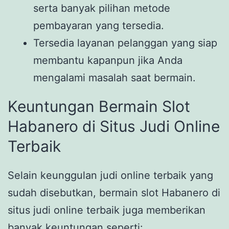
serta banyak pilihan metode
pembayaran yang tersedia.
Tersedia layanan pelanggan yang siap
membantu kapanpun jika Anda
mengalami masalah saat bermain.
Keuntungan Bermain Slot
Habanero di Situs Judi Online
Terbaik
Selain keunggulan judi online terbaik yang
sudah disebutkan, bermain slot Habanero di
situs judi online terbaik juga memberikan
banyak keuntungan seperti: