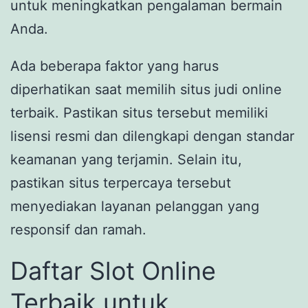
untuk meningkatkan pengalaman bermain
Anda.
Ada beberapa faktor yang harus
diperhatikan saat memilih situs judi online
terbaik. Pastikan situs tersebut memiliki
lisensi resmi dan dilengkapi dengan standar
keamanan yang terjamin. Selain itu,
pastikan situs terpercaya tersebut
menyediakan layanan pelanggan yang
responsif dan ramah.
Daftar Slot Online
Terbaik untuk