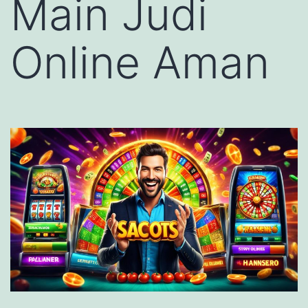
Main Judi
Online Aman