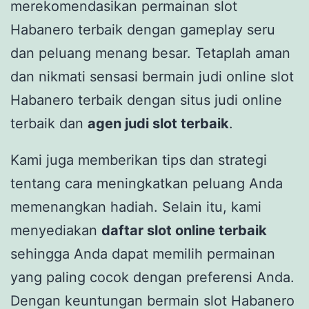
merekomendasikan permainan slot
Habanero terbaik dengan gameplay seru
dan peluang menang besar. Tetaplah aman
dan nikmati sensasi bermain judi online slot
Habanero terbaik dengan situs judi online
terbaik dan
agen judi slot terbaik
.
Kami juga memberikan tips dan strategi
tentang cara meningkatkan peluang Anda
memenangkan hadiah. Selain itu, kami
menyediakan
daftar slot online terbaik
sehingga Anda dapat memilih permainan
yang paling cocok dengan preferensi Anda.
Dengan keuntungan bermain slot Habanero