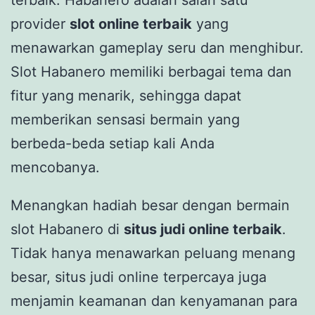
terbaik. Habanero adalah salah satu
provider
slot online terbaik
yang
menawarkan gameplay seru dan menghibur.
Slot Habanero memiliki berbagai tema dan
fitur yang menarik, sehingga dapat
memberikan sensasi bermain yang
berbeda-beda setiap kali Anda
mencobanya.
Menangkan hadiah besar dengan bermain
slot Habanero di
situs judi online terbaik
.
Tidak hanya menawarkan peluang menang
besar, situs judi online terpercaya juga
menjamin keamanan dan kenyamanan para