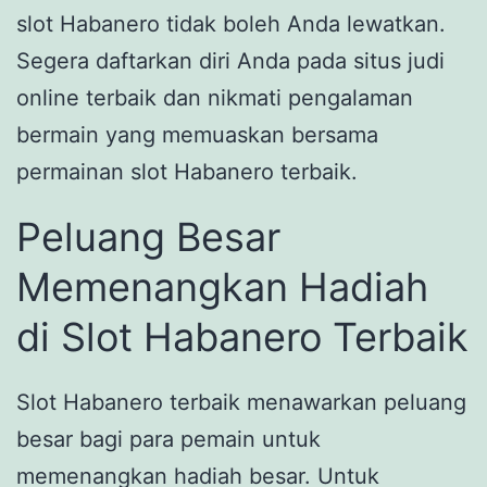
slot Habanero tidak boleh Anda lewatkan.
Segera daftarkan diri Anda pada situs judi
online terbaik dan nikmati pengalaman
bermain yang memuaskan bersama
permainan slot Habanero terbaik.
Peluang Besar
Memenangkan Hadiah
di Slot Habanero Terbaik
Slot Habanero terbaik menawarkan peluang
besar bagi para pemain untuk
memenangkan hadiah besar. Untuk