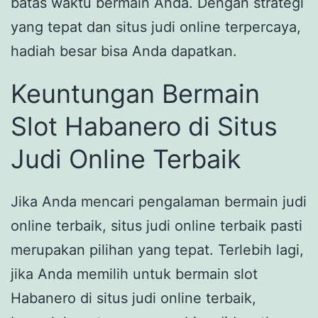
batas waktu bermain Anda. Dengan strategi
yang tepat dan situs judi online terpercaya,
hadiah besar bisa Anda dapatkan.
Keuntungan Bermain
Slot Habanero di Situs
Judi Online Terbaik
Jika Anda mencari pengalaman bermain judi
online terbaik, situs judi online terbaik pasti
merupakan pilihan yang tepat. Terlebih lagi,
jika Anda memilih untuk bermain slot
Habanero di situs judi online terbaik,