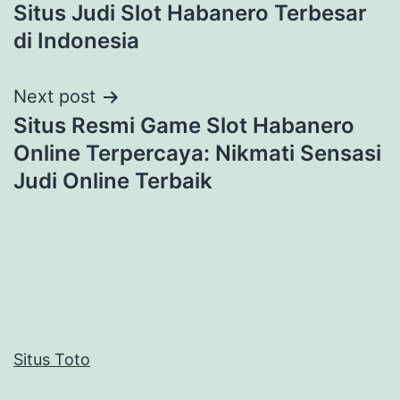
Situs Judi Slot Habanero Terbesar
navigation
di Indonesia
Next post
Situs Resmi Game Slot Habanero
Online Terpercaya: Nikmati Sensasi
Judi Online Terbaik
Situs Toto