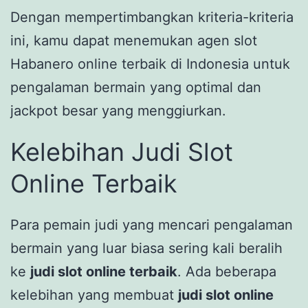
Dengan mempertimbangkan kriteria-kriteria
ini, kamu dapat menemukan agen slot
Habanero online terbaik di Indonesia untuk
pengalaman bermain yang optimal dan
jackpot besar yang menggiurkan.
Kelebihan Judi Slot
Online Terbaik
Para pemain judi yang mencari pengalaman
bermain yang luar biasa sering kali beralih
ke
judi slot online terbaik
. Ada beberapa
kelebihan yang membuat
judi slot online