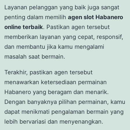
Layanan pelanggan yang baik juga sangat
penting dalam memilih
agen slot Habanero
online terbaik
. Pastikan agen tersebut
memberikan layanan yang cepat, responsif,
dan membantu jika kamu mengalami
masalah saat bermain.
Terakhir, pastikan agen tersebut
menawarkan ketersediaan permainan
Habanero yang beragam dan menarik.
Dengan banyaknya pilihan permainan, kamu
dapat menikmati pengalaman bermain yang
lebih bervariasi dan menyenangkan.