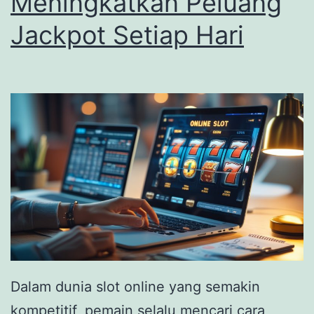
Meningkatkan Peluang
B
S
Jackpot Setiap Hari
e
l
r
o
p
t
e
O
n
n
g
l
a
i
l
n
a
e
m
T
a
e
Dalam dunia slot online yang semakin
n
r
kompetitif, pemain selalu mencari cara