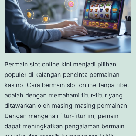
i
k
d
D
a
e
k
n
R
g
u
a
g
Bermain slot online kini menjadi pilihan
n
i
populer di kalangan pencinta permainan
B
kasino. Cara bermain slot online tanpa ribet
o
adalah dengan memahami fitur-fitur yang
n
ditawarkan oleh masing-masing permainan.
u
Dengan mengenali fitur-fitur ini, pemain
s
dapat meningkatkan pengalaman bermain
T