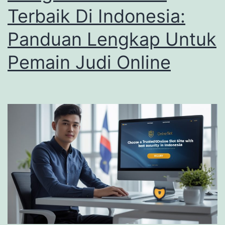
l
Terbaik Di Indonesia:
b
o
a
Panduan Lengkap Untuk
t
i
O
Pemain Judi Online
k
n
l
i
n
e
y
a
n
g
E