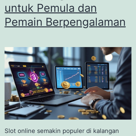
S
a
untuk Pemula dan
l
r
Pemain Berpengalaman
o
a
t
n
O
g
n
D
l
i
i
k
n
e
e
t
P
a
a
h
l
u
Slot online semakin populer di kalangan