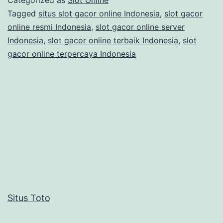
a
p
u
Tagged
situs slot gacor online Indonesia
,
slot gacor
n
online resmi Indonesia
,
slot gacor online server
U
a
P
Indonesia
,
slot gacor online terbaik Indonesia
,
slot
n
n
e
gacor online terpercaya Indonesia
t
L
l
u
e
u
k
n
a
P
g
n
e
k
g
m
a
J
a
p
a
i
S
c
Situs Toto
n
l
k
J
o
p