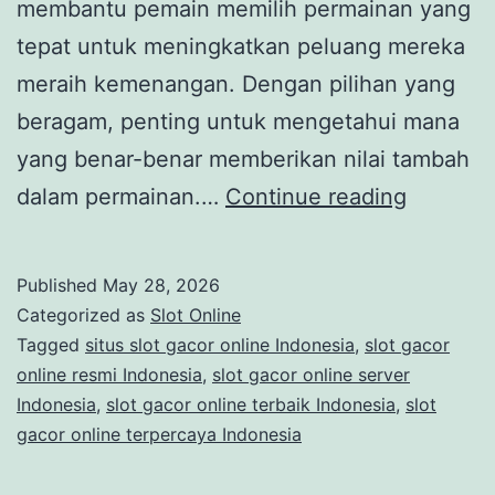
membantu pemain memilih permainan yang
D
tepat untuk meningkatkan peluang mereka
a
meraih kemenangan. Dengan pilihan yang
n
beragam, penting untuk mengetahui mana
C
yang benar-benar memberikan nilai tambah
a
R
dalam permainan.…
Continue reading
r
e
a
v
M
Published
May 28, 2026
i
Categorized as
Slot Online
e
e
Tagged
situs slot gacor online Indonesia
,
slot gacor
n
online resmi Indonesia
,
slot gacor online server
w
g
Indonesia
,
slot gacor online terbaik Indonesia
,
slot
S
h
gacor online terpercaya Indonesia
l
i