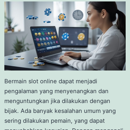
Bermain slot online dapat menjadi
pengalaman yang menyenangkan dan
menguntungkan jika dilakukan dengan
bijak. Ada banyak kesalahan umum yang
sering dilakukan pemain, yang dapat