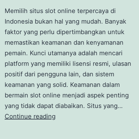
f
Memilih situs slot online terpercaya di
e
Indonesia bukan hal yang mudah. Banyak
k
faktor yang perlu dipertimbangkan untuk
t
memastikan keamanan dan kenyamanan
i
pemain. Kunci utamanya adalah mencari
f
platform yang memiliki lisensi resmi, ulasan
u
positif dari pengguna lain, dan sistem
n
keamanan yang solid. Keamanan dalam
t
bermain slot online menjadi aspek penting
u
yang tidak dapat diabaikan. Situs yang…
k
C
Continue reading
P
a
e
r