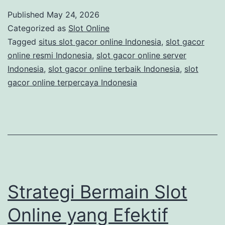
k
d
Published
May 24, 2026
o
a
Categorized as
Slot Online
m
l
Tagged
situs slot gacor online Indonesia
,
slot gacor
online resmi Indonesia
,
slot gacor online server
e
K
Indonesia
,
slot gacor online terbaik Indonesia
,
slot
n
e
gacor online terpercaya Indonesia
d
c
a
i
s
l
i
Y
G
a
a
n
Strategi Bermain Slot
m
g
Online yang Efektif
e
J