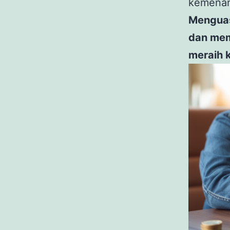
kemenan
Menguas
dan mem
meraih 