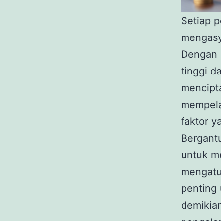
Setiap 
mengasy
Dengan 
tinggi d
mencipta
mempelaj
faktor y
Bergant
untuk m
mengatur
penting
demikian