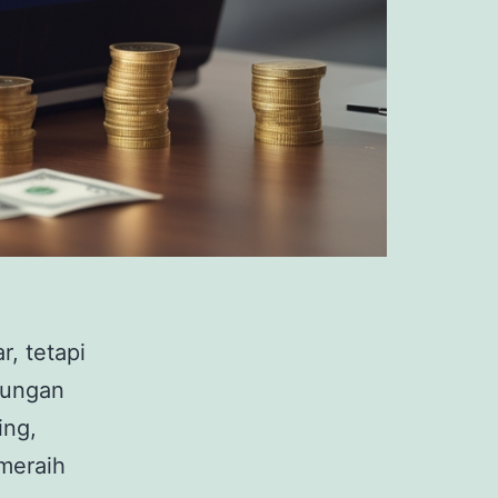
, tetapi
tungan
ing,
meraih