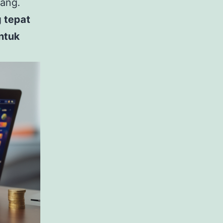
ang.
 tepat
ntuk