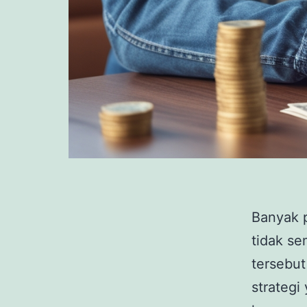
Banyak p
tidak s
tersebut
strategi