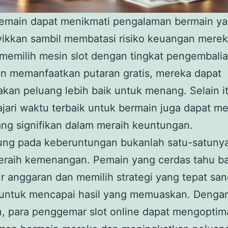
pemain dapat menikmati pengalaman bermain y
ikkan sambil membatasi risiko keuangan merek
memilih mesin slot dengan tingkat pengembali
an memanfaatkan putaran gratis, mereka dapat
kan peluang lebih baik untuk menang. Selain it
ari waktu terbaik untuk bermain juga dapat me
ang signifikan dalam meraih keuntungan.
ung pada keberuntungan bukanlah satu-satunya
eraih kemenangan. Pemain yang cerdas tahu b
 anggaran dan memilih strategi yang tepat san
 untuk mencapai hasil yang memuaskan. Denga
, para penggemar slot online dapat mengoptim