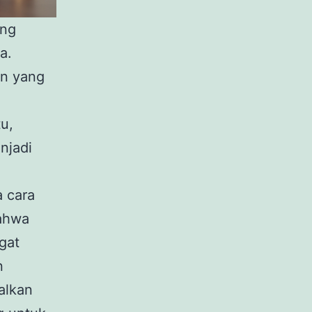
ang
a.
an yang
u,
njadi
 cara
ahwa
gat
n
alkan