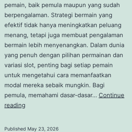
i
i
pemain, baik pemula maupun yang sudah
n
:
berpengalaman. Strategi bermain yang
g
S
efektif tidak hanya meningkatkan peluang
G
t
menang, tetapi juga membuat pengalaman
a
r
bermain lebih menyenangkan. Dalam dunia
c
a
yang penuh dengan pilihan permainan dan
o
t
variasi slot, penting bagi setiap pemain
r
e
untuk mengetahui cara memanfaatkan
D
g
modal mereka sebaik mungkin. Bagi
a
i
pemula, memahami dasar-dasar…
Continue
n
E
S
reading
P
f
t
o
e
r
Published
May 23, 2026
p
k