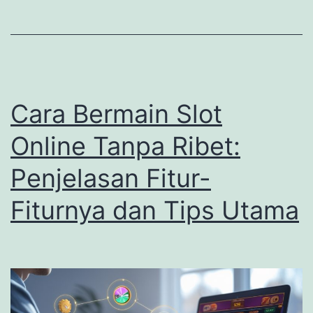
o
n
t
d
O
a
n
r
l
i
Cara Bermain Slot
i
n
Online Tanpa Ribet:
n
y
e
Penjelasan Fitur-
a
T
A
Fiturnya dan Tips Utama
e
g
r
a
b
r
a
T
i