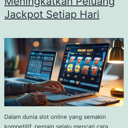
Meningkatkan Peluang
B
S
Jackpot Setiap Hari
e
l
r
o
p
t
e
O
n
n
g
l
a
i
l
n
a
e
m
T
a
e
Dalam dunia slot online yang semakin
n
r
kompetitif, pemain selalu mencari cara