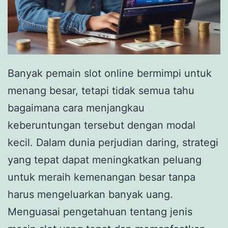
U
T
t
i
a
n
m
g
a
Banyak pemain slot online bermimpi untuk
g
menang besar, tetapi tidak semua tahu
i
bagaimana cara menjangkau
:
keberuntungan tersebut dengan modal
P
kecil. Dalam dunia perjudian daring, strategi
i
yang tepat dapat meningkatkan peluang
l
untuk meraih kemenangan besar tanpa
i
harus mengeluarkan banyak uang.
h
Menguasai pengetahuan tentang jenis
a