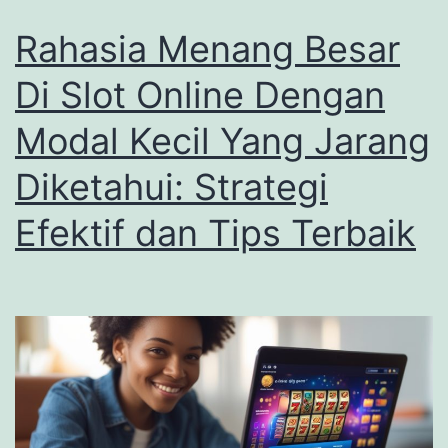
t
l
Rahasia Menang Besar
u
i
r
Di Slot Online Dengan
n
n
e
Modal Kecil Yang Jarang
y
D
Diketahui: Strategi
a
e
d
Efektif dan Tips Terbaik
n
a
g
n
a
T
n
i
R
p
T
s
P