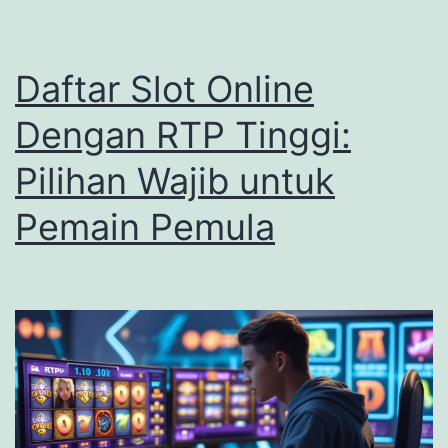
u
S
a
l
Daftar Slot Online
n
o
g
Dengan RTP Tinggi:
t
M
O
Pilihan Wajib untuk
e
n
Pemain Pemula
n
l
a
i
n
n
g
e
T
T
i
a
n
n