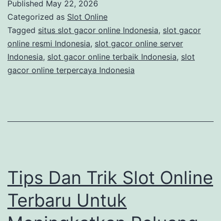
Published
May 22, 2026
m
a
Categorized as
Slot Online
u
M
Tagged
situs slot gacor online Indonesia
,
slot gacor
online resmi Indonesia
,
slot gacor online server
l
e
Indonesia
,
slot gacor online terbaik Indonesia
,
slot
a
m
gacor online terpercaya Indonesia
d
i
a
l
n
i
P
h
e
S
m
i
Tips Dan Trik Slot Online
a
t
Terbaru Untuk
i
u
n
s