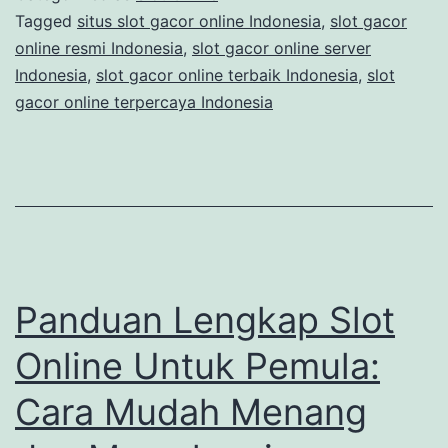
K
D
Tagged
situs slot gacor online Indonesia
,
slot gacor
e
online resmi Indonesia
,
slot gacor online server
a
Indonesia
,
slot gacor online terbaik Indonesia
,
slot
a
n
gacor online terpercaya Indonesia
m
T
a
r
n
i
a
k
n
S
T
l
Panduan Lengkap Slot
e
o
r
Online Untuk Pemula:
t
b
O
Cara Mudah Menang
a
n