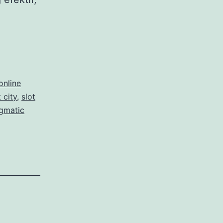
online
 city
,
slot
agmatic