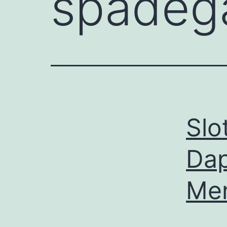
spadeg
Slo
Dap
Men