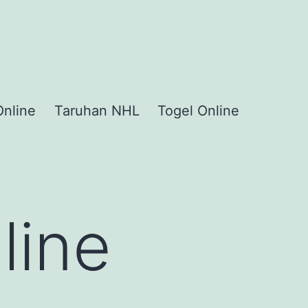
Online
Taruhan NHL
Togel Online
line