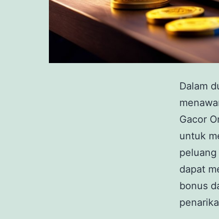
Dalam du
menawark
Gacor O
untuk m
peluang 
dapat m
bonus d
penarik