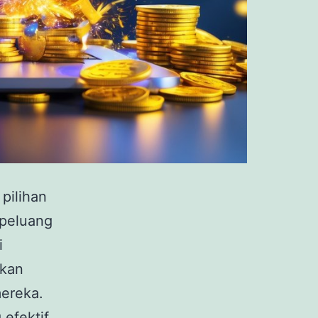
 pilihan
 peluang
i
ikan
ereka.
efektif,