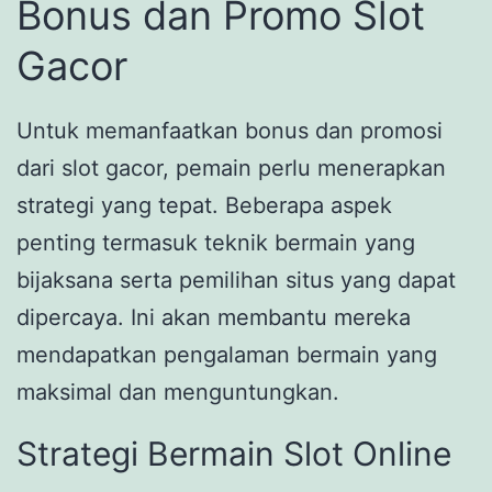
Bonus dan Promo Slot
Gacor
Untuk memanfaatkan bonus dan promosi
dari slot gacor, pemain perlu menerapkan
strategi yang tepat. Beberapa aspek
penting termasuk teknik bermain yang
bijaksana serta pemilihan situs yang dapat
dipercaya. Ini akan membantu mereka
mendapatkan pengalaman bermain yang
maksimal dan menguntungkan.
Strategi Bermain Slot Online