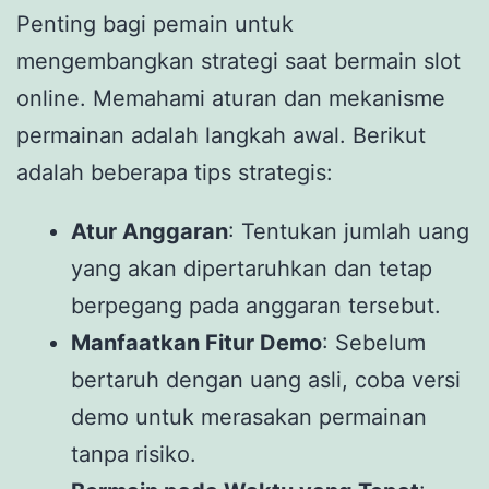
Penting bagi pemain untuk
mengembangkan strategi saat bermain slot
online. Memahami aturan dan mekanisme
permainan adalah langkah awal. Berikut
adalah beberapa tips strategis:
Atur Anggaran
: Tentukan jumlah uang
yang akan dipertaruhkan dan tetap
berpegang pada anggaran tersebut.
Manfaatkan Fitur Demo
: Sebelum
bertaruh dengan uang asli, coba versi
demo untuk merasakan permainan
tanpa risiko.