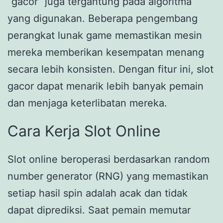
“gacor” juga tergantung pada algoritma
yang digunakan. Beberapa pengembang
perangkat lunak game memastikan mesin
mereka memberikan kesempatan menang
secara lebih konsisten. Dengan fitur ini, slot
gacor dapat menarik lebih banyak pemain
dan menjaga keterlibatan mereka.
Cara Kerja Slot Online
Slot online beroperasi berdasarkan random
number generator (RNG) yang memastikan
setiap hasil spin adalah acak dan tidak
dapat diprediksi. Saat pemain memutar