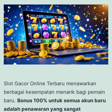
Slot Gacor Online Terbaru menawarkan
berbagai kesempatan menarik bagi pemain
baru.
Bonus 100% untuk semua akun baru
adalah penawaran yang sangat