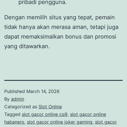
pribadi pengguna.
Dengan memilih situs yang tepat, pemain
tidak hanya akan merasa aman, tetapi juga
dapat memaksimalkan bonus dan promosi
yang ditawarkan.
Published
March 14, 2026
By
admin
Categorized as
Slot Online
Tagged
slot gacor online cq9
,
slot gacor online
habanero
,
slot gacor online joker gaming
,
slot gacor