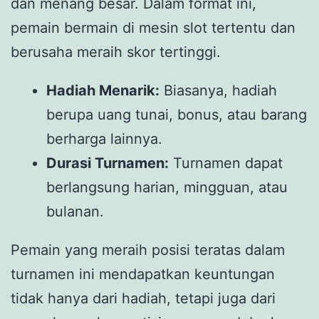
dan menang besar. Dalam format ini,
pemain bermain di mesin slot tertentu dan
berusaha meraih skor tertinggi.
Hadiah Menarik:
Biasanya, hadiah
berupa uang tunai, bonus, atau barang
berharga lainnya.
Durasi Turnamen:
Turnamen dapat
berlangsung harian, mingguan, atau
bulanan.
Pemain yang meraih posisi teratas dalam
turnamen ini mendapatkan keuntungan
tidak hanya dari hadiah, tetapi juga dari