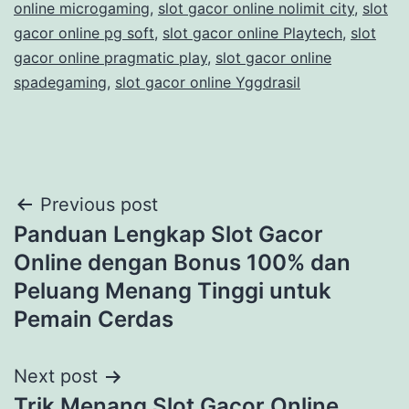
online microgaming
,
slot gacor online nolimit city
,
slot
gacor online pg soft
,
slot gacor online Playtech
,
slot
gacor online pragmatic play
,
slot gacor online
spadegaming
,
slot gacor online Yggdrasil
Post
Previous post
Panduan Lengkap Slot Gacor
navigation
Online dengan Bonus 100% dan
Peluang Menang Tinggi untuk
Pemain Cerdas
Next post
Trik Menang Slot Gacor Online