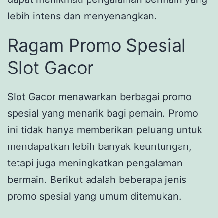
lebih intens dan menyenangkan.
Ragam Promo Spesial
Slot Gacor
Slot Gacor menawarkan berbagai promo
spesial yang menarik bagi pemain. Promo
ini tidak hanya memberikan peluang untuk
mendapatkan lebih banyak keuntungan,
tetapi juga meningkatkan pengalaman
bermain. Berikut adalah beberapa jenis
promo spesial yang umum ditemukan.