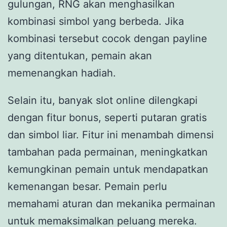
gulungan, RNG akan menghasilkan
kombinasi simbol yang berbeda. Jika
kombinasi tersebut cocok dengan payline
yang ditentukan, pemain akan
memenangkan hadiah.
Selain itu, banyak slot online dilengkapi
dengan fitur bonus, seperti putaran gratis
dan simbol liar. Fitur ini menambah dimensi
tambahan pada permainan, meningkatkan
kemungkinan pemain untuk mendapatkan
kemenangan besar. Pemain perlu
memahami aturan dan mekanika permainan
untuk memaksimalkan peluang mereka.