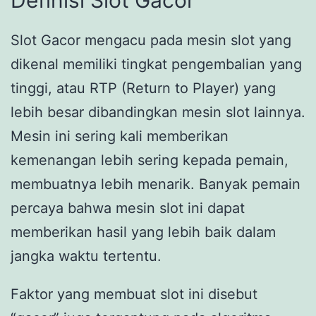
Slot Gacor mengacu pada mesin slot yang
dikenal memiliki tingkat pengembalian yang
tinggi, atau RTP (Return to Player) yang
lebih besar dibandingkan mesin slot lainnya.
Mesin ini sering kali memberikan
kemenangan lebih sering kepada pemain,
membuatnya lebih menarik. Banyak pemain
percaya bahwa mesin slot ini dapat
memberikan hasil yang lebih baik dalam
jangka waktu tertentu.
Faktor yang membuat slot ini disebut