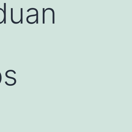
duan
ps