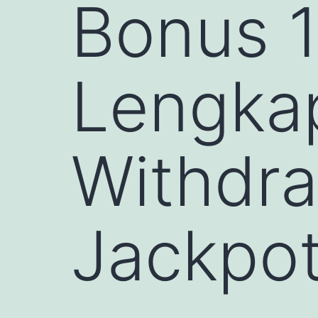
Bonus 
Lengkap
Withdra
Jackpo