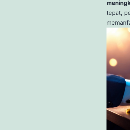
meningk
tepat, p
memanfa