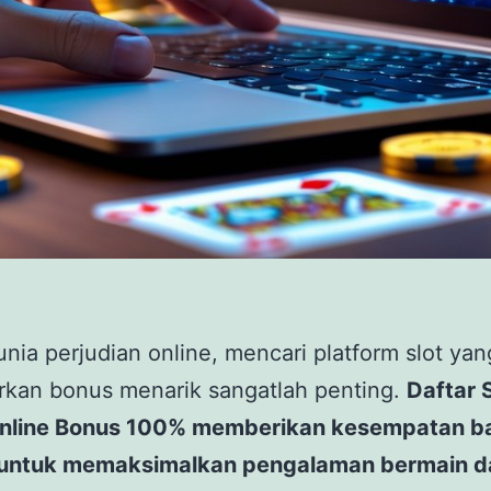
nia perjudian online, mencari platform slot yan
kan bonus menarik sangatlah penting.
Daftar 
nline Bonus 100% memberikan kesempatan b
untuk memaksimalkan pengalaman bermain d