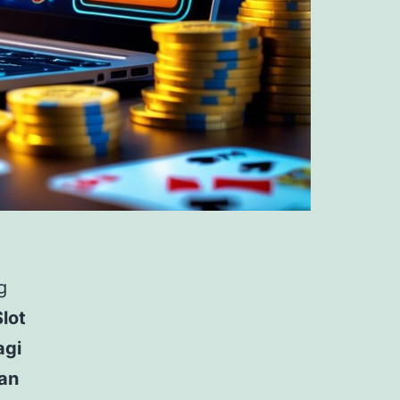
g
Slot
agi
an