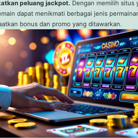
atkan peluang jackpot.
Dengan memilih situs 
emain dapat menikmati berbagai jenis permaina
atkan bonus dan promo yang ditawarkan.