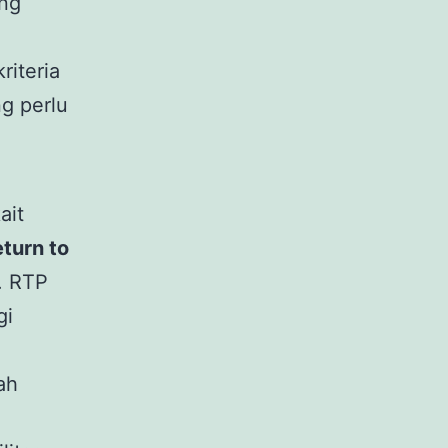
ang
riteria
g perlu
ait
turn to
. RTP
gi
ah