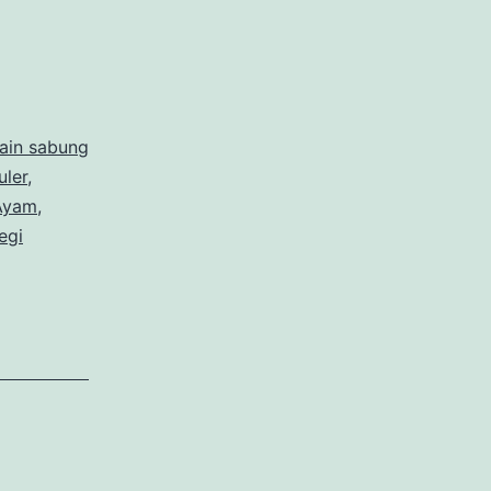
ain sabung
ler
,
Ayam
,
egi