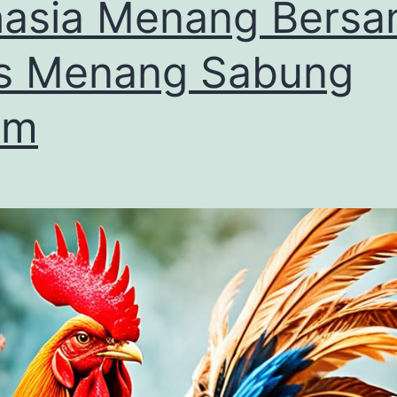
asia Menang Bers
s Menang Sabung
am