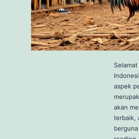
Selamat
Indonesi
aspek pe
merupaka
akan me
terbaik,
berguna