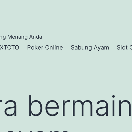
ang Menang Anda
XTOTO
Poker Online
Sabung Ayam
Slot 
ra bermai