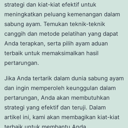
strategi dan kiat-kiat efektif untuk
meningkatkan peluang kemenangan dalam
sabung ayam. Temukan teknik-teknik
canggih dan metode pelatihan yang dapat
Anda terapkan, serta pilih ayam aduan
terbaik untuk memaksimalkan hasil
pertarungan.
Jika Anda tertarik dalam dunia sabung ayam
dan ingin memperoleh keunggulan dalam
pertarungan, Anda akan membutuhkan
strategi yang efektif dan teruji. Dalam
artikel ini, kami akan membagikan kiat-kiat
terbaik untuk membantu Anda