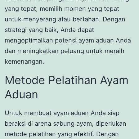
yang tepat, memilih momen yang tepat
untuk menyerang atau bertahan. Dengan
strategi yang baik, Anda dapat
mengoptimalkan potensi ayam aduan Anda
dan meningkatkan peluang untuk meraih
kemenangan.
Metode Pelatihan Ayam
Aduan
Untuk membuat ayam aduan Anda siap
beraksi di arena sabung ayam, diperlukan
metode pelatihan yang efektif. Dengan