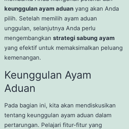
keunggulan ayam aduan
yang akan Anda
pilih. Setelah memilih ayam aduan
unggulan, selanjutnya Anda perlu
mengembangkan
strategi sabung ayam
yang efektif untuk memaksimalkan peluang
kemenangan.
Keunggulan Ayam
Aduan
Pada bagian ini, kita akan mendiskusikan
tentang keunggulan ayam aduan dalam
pertarungan. Pelajari fitur-fitur yang