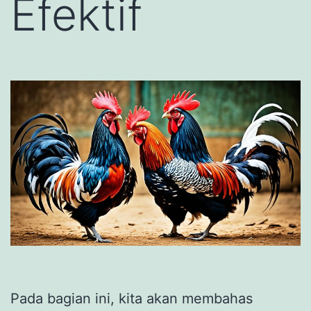
Efektif
Pada bagian ini, kita akan membahas