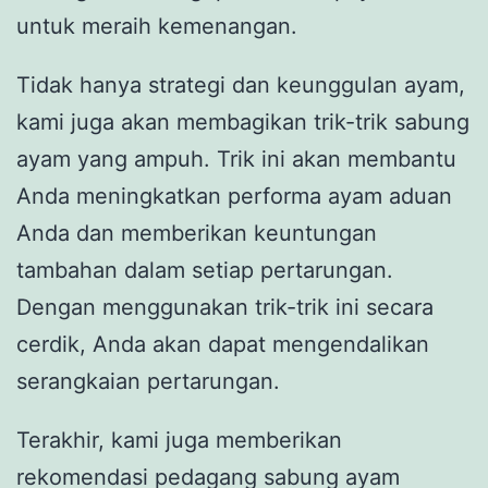
untuk meraih kemenangan.
Tidak hanya strategi dan keunggulan ayam,
kami juga akan membagikan trik-trik sabung
ayam yang ampuh. Trik ini akan membantu
Anda meningkatkan performa ayam aduan
Anda dan memberikan keuntungan
tambahan dalam setiap pertarungan.
Dengan menggunakan trik-trik ini secara
cerdik, Anda akan dapat mengendalikan
serangkaian pertarungan.
Terakhir, kami juga memberikan
rekomendasi pedagang sabung ayam