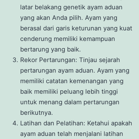
latar belakang genetik ayam aduan
yang akan Anda pilih. Ayam yang
berasal dari garis keturunan yang kuat
cenderung memiliki kemampuan
bertarung yang baik.
Rekor Pertarungan: Tinjau sejarah
pertarungan ayam aduan. Ayam yang
memiliki catatan kemenangan yang
baik memiliki peluang lebih tinggi
untuk menang dalam pertarungan
berikutnya.
Latihan dan Pelatihan: Ketahui apakah
ayam aduan telah menjalani latihan