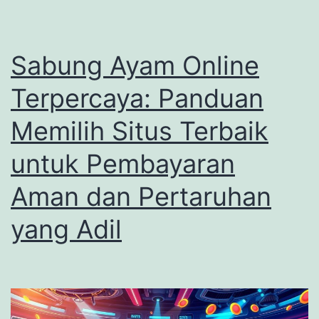
Sabung Ayam Online
Terpercaya: Panduan
Memilih Situs Terbaik
untuk Pembayaran
Aman dan Pertaruhan
yang Adil