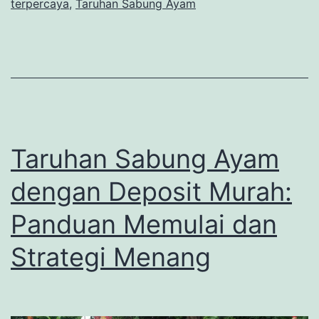
terpercaya
,
Taruhan Sabung Ayam
e
a
b
m
e
L
r
i
h
v
a
e
Taruhan Sabung Ayam
s
S
dengan Deposit Murah:
i
t
l
Panduan Memulai dan
r
a
e
Strategi Menang
n
a
P
m
e
i