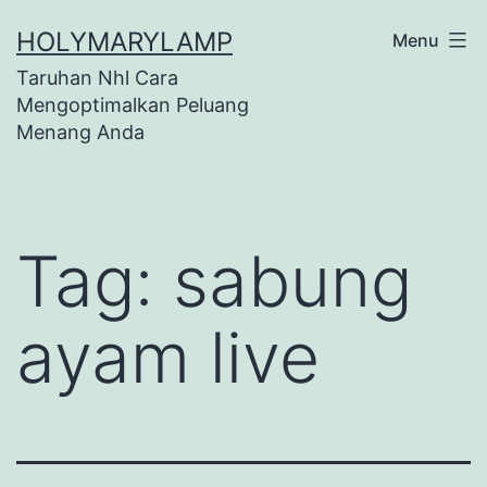
Skip
HOLYMARYLAMP
Menu
to
Taruhan Nhl Cara
content
Mengoptimalkan Peluang
Menang Anda
Tag:
sabung
ayam live