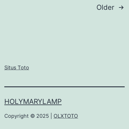
P
a
Posts
Older
e
L
pagination
m
i
u
v
l
e
a
T
e
Situs Toto
r
p
e
HOLYMARYLAMP
r
c
Copyright © 2025 |
OLXTOTO
a