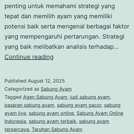
n
P
penting untuk memahami strategi yang
d
e
tepat dan memilih ayam yang memiliki
u
r
potensi baik serta mengenal berbagai faktor
a
t
yang mempengaruhi pertarungan. Strategi
n
a
yang baik melibatkan analisis terhadap…
d
C
r
Continue reading
a
a
u
n
r
h
Published
August 12, 2025
R
a
a
Categorized as
Sabung Ayam
e
M
n
Tagged
Agen Sabung Ayam
,
judi sabung ayam
,
k
pasaran sabung ayam
,
sabung ayam gacor
,
sabung
e
y
o
ayam live
,
sabung ayam online
,
Sabung Ayam Online
n
a
Indonesia
,
sabung ayam terbaik
,
sabung ayam
m
a
n
terpercaya
,
Taruhan Sabung Ayam
e