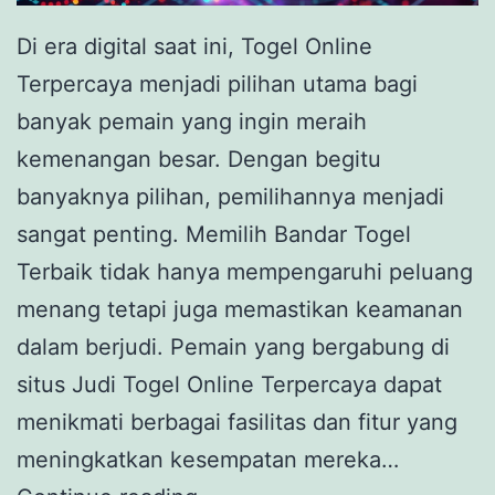
c
Di era digital saat ini, Togel Online
o
Terpercaya menjadi pilihan utama bagi
r
banyak pemain yang ingin meraih
T
kemenangan besar. Dengan begitu
e
banyaknya pilihan, pemilihannya menjadi
r
sangat penting. Memilih Bandar Togel
p
Terbaik tidak hanya mempengaruhi peluang
e
menang tetapi juga memastikan keamanan
r
dalam berjudi. Pemain yang bergabung di
c
situs Judi Togel Online Terpercaya dapat
a
menikmati berbagai fasilitas dan fitur yang
y
meningkatkan kesempatan mereka…
a