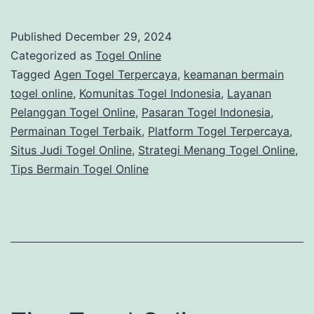
a
y
n
a
Published
December 29, 2024
d
Categorized as
Togel Online
a
Tagged
Agen Togel Terpercaya
,
keamanan bermain
togel online
,
Komunitas Togel Indonesia
,
Layanan
r
Pelanggan Togel Online
,
Pasaran Togel Indonesia
,
A
Permainan Togel Terbaik
,
Platform Togel Terpercaya
,
g
Situs Judi Togel Online
,
Strategi Menang Togel Online
,
Tips Bermain Togel Online
e
n
T
o
g
e
l