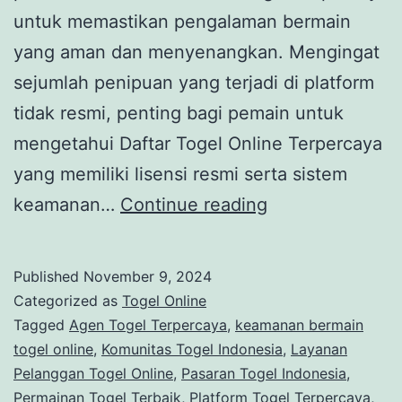
untuk memastikan pengalaman bermain
J
yang aman dan menyenangkan. Mengingat
i
sejumlah penipuan yang terjadi di platform
t
tidak resmi, penting bagi pemain untuk
u
mengetahui Daftar Togel Online Terpercaya
B
yang memiliki lisensi resmi serta sistem
e
S
keamanan…
Continue reading
r
i
m
t
a
Published
November 9, 2024
u
i
Categorized as
Togel Online
s
Tagged
Agen Togel Terpercaya
,
keamanan bermain
n
togel online
,
Komunitas Togel Indonesia
,
Layanan
T
Pelanggan Togel Online
,
Pasaran Togel Indonesia
,
o
Permainan Togel Terbaik
,
Platform Togel Terpercaya
,