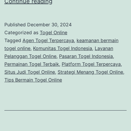
M
Continue reading
e
n
Published
December 30, 2024
a
Categorized as
Togel Online
n
Tagged
Agen Togel Terpercaya
,
keamanan bermain
togel online
,
Komunitas Togel Indonesia
,
Layanan
g
Pelanggan Togel Online
,
Pasaran Togel Indonesia
,
k
Permainan Togel Terbaik
,
Platform Togel Terpercaya
,
a
Situs Judi Togel Online
,
Strategi Menang Togel Online
,
Tips Bermain Togel Online
n
B
e
s
a
r