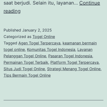
n
saat berjudi. Selain itu, layanan…
Continue
e
M
reading
s
e
i
n
Published
January 2, 2025
a
a
Categorized as
Togel Online
n
Tagged
Agen Togel Terpercaya
,
keamanan bermain
togel online
,
Komunitas Togel Indonesia
,
Layanan
g
Pelanggan Togel Online
,
Pasaran Togel Indonesia
,
B
Permainan Togel Terbaik
,
Platform Togel Terpercaya
,
e
Situs Judi Togel Online
,
Strategi Menang Togel Online
,
Tips Bermain Togel Online
s
a
r
d