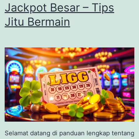
M
Jackpot Besar – Tips
u
Jitu Bermain
d
a
h
M
e
n
a
n
g
–
S
Selamat datang di panduan lengkap tentang
t