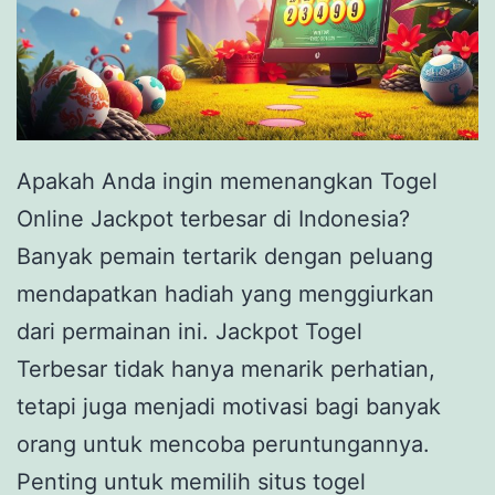
Apakah Anda ingin memenangkan Togel
Online Jackpot terbesar di Indonesia?
Banyak pemain tertarik dengan peluang
mendapatkan hadiah yang menggiurkan
dari permainan ini. Jackpot Togel
Terbesar tidak hanya menarik perhatian,
tetapi juga menjadi motivasi bagi banyak
orang untuk mencoba peruntungannya.
Penting untuk memilih situs togel