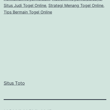
g
Situs Judi Togel Online
,
Strategi Menang Togel Online
,
Tips Bermain Togel Online
e
l
O
n
l
i
n
e
T
Situs Toto
e
r
p