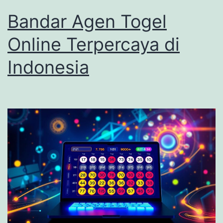
d
Bandar Agen Togel
i
Online Terpercaya di
T
Indonesia
o
g
e
l
O
n
l
i
n
e