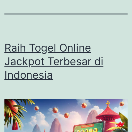
Raih Togel Online
Jackpot Terbesar di
Indonesia