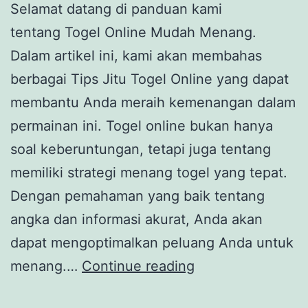
Selamat datang di panduan kami
a
tentang Togel Online Mudah Menang.
y
Dalam artikel ini, kami akan membahas
a
berbagai Tips Jitu Togel Online yang dapat
d
membantu Anda meraih kemenangan dalam
i
permainan ini. Togel online bukan hanya
I
soal keberuntungan, tetapi juga tentang
n
memiliki strategi menang togel yang tepat.
d
Dengan pemahaman yang baik tentang
o
angka dan informasi akurat, Anda akan
n
dapat mengoptimalkan peluang Anda untuk
e
T
menang.…
Continue reading
s
i
i