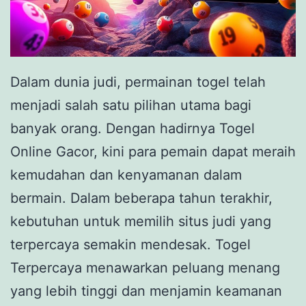
e
r
b
e
Dalam dunia judi, permainan togel telah
s
menjadi salah satu pilihan utama bagi
a
banyak orang. Dengan hadirnya Togel
r
Online Gacor, kini para pemain dapat meraih
d
kemudahan dan kenyamanan dalam
i
bermain. Dalam beberapa tahun terakhir,
I
kebutuhan untuk memilih situs judi yang
n
terpercaya semakin mendesak. Togel
d
Terpercaya menawarkan peluang menang
o
yang lebih tinggi dan menjamin keamanan