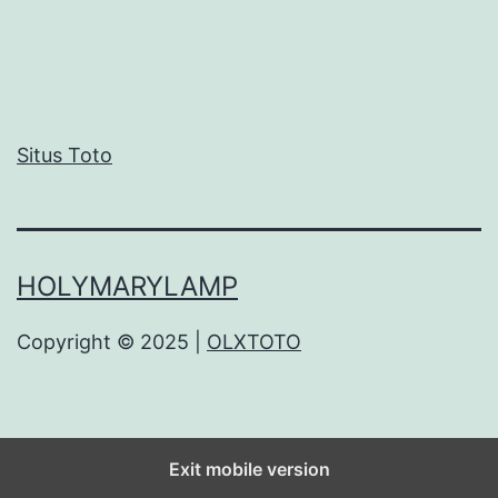
e
l
J
a
Situs Toto
c
k
p
o
HOLYMARYLAMP
t
Copyright © 2025 |
OLXTOTO
B
e
s
a
Exit mobile version