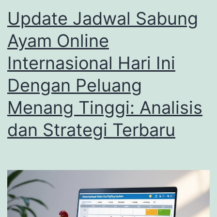
r
u
Update Jadwal Sabung
u
n
h
Ayam Online
g
a
Internasional Hari Ini
A
n
y
Dengan Peluang
,
a
d
Menang Tinggi: Analisis
m
a
dan Strategi Terbaru
O
n
n
B
l
o
i
n
n
u
e
s