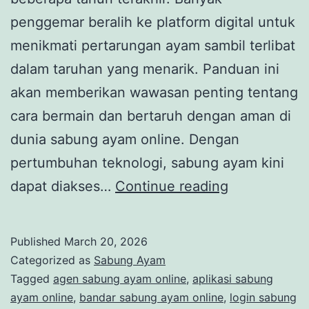
e
T
penggemar beralih ke platform digital untuk
r
a
menikmati pertarungan ayam sambil terlibat
n
r
dalam taruhan yang menarik. Panduan ini
a
u
akan memberikan wawasan penting tentang
s
h
cara bermain dan bertaruh dengan aman di
i
a
dunia sabung ayam online. Dengan
o
n
pertumbuhan teknologi, sabung ayam kini
n
S
dapat diakses…
Continue reading
a
a
l
b
Published
March 20, 2026
D
u
Categorized as
Sabung Ayam
e
n
Tagged
agen sabung ayam online
,
aplikasi sabung
n
ayam online
,
bandar sabung ayam online
,
login sabung
g