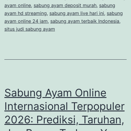
r
ayam online
,
sabung ayam deposit murah
,
sabung
m
a
ayam hd streaming
,
sabung ayam live hari ini
,
sabung
i
ayam online 24 jam
,
sabung ayam terbaik Indonesia
,
t
situs judi sabung ayam
l
e
i
g
h
i
S
M
i
e
t
n
u
Sabung Ayam Online
a
s
n
Internasional Terpopuler
S
g
2026: Prediksi, Taruhan,
a
S
b