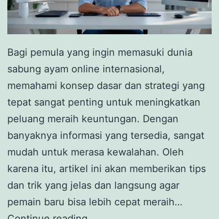
e
T
n
e
g
r
k
Bagi pemula yang ingin memasuki dunia
p
a
sabung ayam online internasional,
o
p
memahami konsep dasar dan strategi yang
p
b
tepat sangat penting untuk meningkatkan
u
a
peluang meraih keuntungan. Dengan
l
g
banyaknya informasi yang tersedia, sangat
e
i
mudah untuk merasa kewalahan. Oleh
r
P
karena itu, artikel ini akan memberikan tips
2
e
dan trik yang jelas dan langsung agar
0
m
pemain baru bisa lebih cepat meraih…
2
a
T
Continue reading