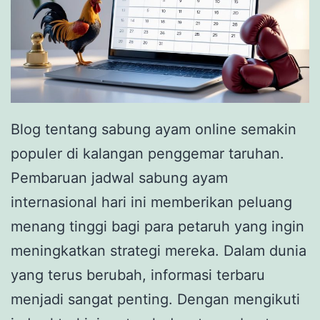
I
T
n
e
t
r
e
b
r
a
Blog tentang sabung ayam online semakin
n
r
populer di kalangan penggemar taruhan.
a
u
Pembaruan jadwal sabung ayam
s
Y
internasional hari ini memberikan peluang
i
a
menang tinggi bagi para petaruh yang ingin
o
n
meningkatkan strategi mereka. Dalam dunia
n
g
yang terus berubah, informasi terbaru
a
H
menjadi sangat penting. Dengan mengikuti
l
a