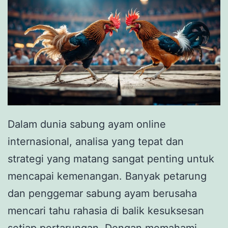
a
O
s
n
i
l
l
i
y
n
a
e
n
I
Dalam dunia sabung ayam online
g
n
internasional, analisa yang tepat dan
A
t
strategi yang matang sangat penting untuk
k
e
mencapai kemenangan. Banyak petarung
u
r
dan penggemar sabung ayam berusaha
r
n
mencari tahu rahasia di balik kesuksesan
a
a
setiap pertarungan. Dengan memahami