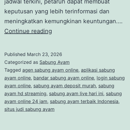
jadwal terkini, petaruh dapat membuat
U
r
keputusan yang lebih terinformasi dan
n
u
meningkatkan kemungkinan keuntungan.…
t
s
U
Continue reading
u
D
p
k
i
d
P
Published
March 23, 2026
k
a
Categorized as
Sabung Ayam
e
e
t
Tagged
agen sabung ayam online
,
aplikasi sabung
m
t
ayam online
,
bandar sabung ayam online
,
login sabung
e
u
a
ayam online
,
sabung ayam deposit murah
,
sabung
J
l
ayam hd streaming
,
sabung ayam live hari ini
,
sabung
h
a
ayam online 24 jam
,
sabung ayam terbaik Indonesia
,
a
u
situs judi sabung ayam
d
A
i
w
g
a