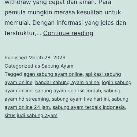
withdraw yang cepat dan aman. Para
t
pemula mungkin merasa kesulitan untuk
r
memulai. Dengan informasi yang jelas dan
a
P
terstruktur,…
Continue reading
t
a
e
n
Published
March 28, 2026
g
d
Categorized as
Sabung Ayam
i
u
Tagged
agen sabung ayam online
,
aplikasi sabung
T
ayam online
,
bandar sabung ayam online
,
login sabung
a
ayam online
,
sabung ayam deposit murah
,
sabung
a
n
ayam hd streaming
,
sabung ayam live hari ini
,
sabung
r
L
ayam online 24 jam
,
sabung ayam terbaik Indonesia
,
u
situs judi sabung ayam
e
h
n
a
g