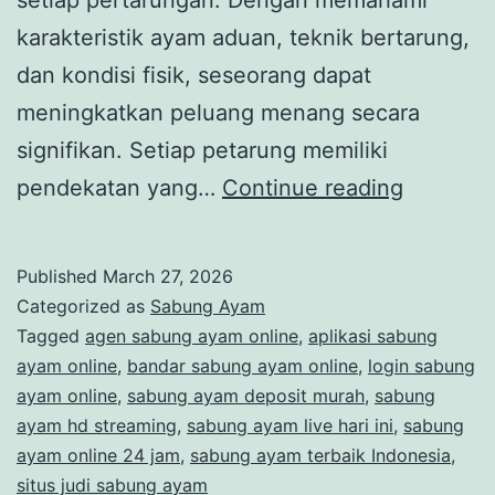
t
s
karakteristik ayam aduan, teknik bertarung,
i
dan kondisi fisik, seseorang dapat
o
meningkatkan peluang menang secara
n
signifikan. Setiap petarung memiliki
a
A
pendekatan yang…
Continue reading
l
n
:
a
Published
March 27, 2026
C
l
Categorized as
Sabung Ayam
a
i
Tagged
agen sabung ayam online
,
aplikasi sabung
r
ayam online
,
bandar sabung ayam online
,
login sabung
s
ayam online
,
sabung ayam deposit murah
,
sabung
a
a
ayam hd streaming
,
sabung ayam live hari ini
,
sabung
D
A
ayam online 24 jam
,
sabung ayam terbaik Indonesia
,
a
situs judi sabung ayam
y