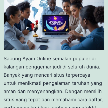
n
l
t
i
u
n
n
e
g
I
D
n
e
t
n
Sabung Ayam Online semakin populer di
e
g
kalangan penggemar judi di seluruh dunia.
r
a
Banyak yang mencari situs terpercaya
n
n
untuk menikmati pengalaman taruhan yang
a
S
aman dan menyenangkan. Dengan memilih
s
t
situs yang tepat dan memahami cara daftar,
i
r
serta mengikuti tips taruhan yang efektif,