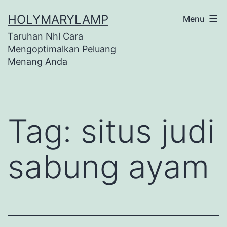
Skip
HOLYMARYLAMP
Menu
to
Taruhan Nhl Cara
content
Mengoptimalkan Peluang
Menang Anda
Tag:
situs judi
sabung ayam