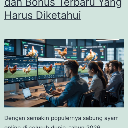
dan Bonus Terbaru Yang
e
u
t
Harus Diketahui
n
i
g
a
A
p
y
P
a
e
m
r
O
t
n
a
l
r
i
u
n
n
Dengan semakin populernya sabung ayam
e
g
online di seluruh dunia, tahun 2026