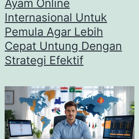
Ayam Online
c
I
a
Internasional Untuk
n
y
t
Pemula Agar Lebih
a
e
Cepat Untung Dengan
:
r
P
Strategi Efektif
n
a
a
n
s
d
i
u
o
a
n
n
a
L
l