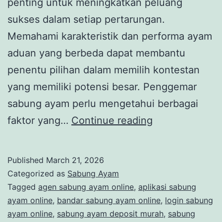
a
penting untuk meningkatkan peluang
a
l
sukses dalam setiap pertarungan.
y
i
Memahami karakteristik dan performa ayam
a
s
aduan yang berbeda dapat membantu
:
i
penentu pilihan dalam memilih kontestan
P
s
yang memiliki potensi besar. Penggemar
a
d
sabung ayam perlu mengetahui berbagai
n
a
S
faktor yang…
Continue reading
d
n
t
u
S
r
a
Published
March 21, 2026
t
a
Categorized as
Sabung Ayam
n
r
t
Tagged
agen sabung ayam online
,
aplikasi sabung
S
ayam online
,
bandar sabung ayam online
,
login sabung
a
e
i
ayam online
,
sabung ayam deposit murah
,
sabung
t
g