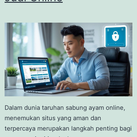
o
A
s
y
e
a
s
m
W
O
i
n
t
l
h
i
d
n
r
e
a
Dalam dunia taruhan sabung ayam online,
I
w
menemukan situs yang aman dan
n
C
terpercaya merupakan langkah penting bagi
t