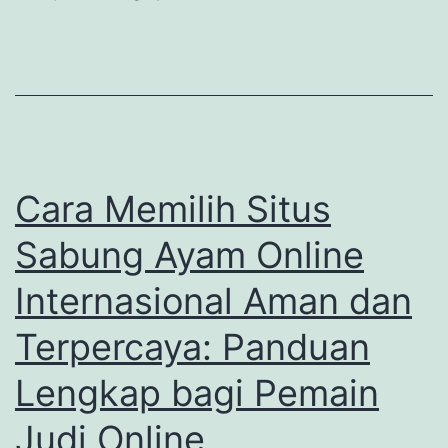
f
a
t
m
a
A
r
d
A
u
k
a
Cara Memilih Situs
u
n
Sabung Ayam Online
n
S
d
Internasional Aman dan
a
a
b
Terpercaya: Panduan
n
u
Lengkap bagi Pemain
P
n
r
Judi Online
g