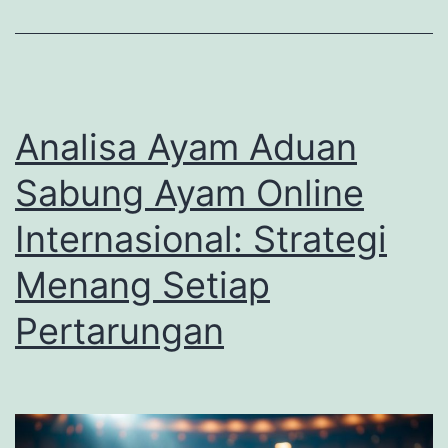
n
k
d
a
a
p
n
S
Analisa Ayam Aduan
P
a
Sabung Ayam Online
r
b
e
Internasional: Strategi
u
d
n
Menang Setiap
i
g
Pertarungan
k
A
s
y
i
a
H
m