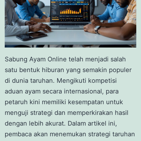
Sabung Ayam Online telah menjadi salah
satu bentuk hiburan yang semakin populer
di dunia taruhan. Mengikuti kompetisi
aduan ayam secara internasional, para
petaruh kini memiliki kesempatan untuk
menguji strategi dan memperkirakan hasil
dengan lebih akurat. Dalam artikel ini,
pembaca akan menemukan strategi taruhan