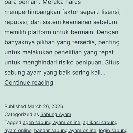
e
para pemain. Mereka harus
e
p
mempertimbangkan faktor seperti lisensi,
r
a
reputasi, dan sistem keamanan sebelum
n
t
memilih platform untuk bermain. Dengan
a
banyaknya pilihan yang tersedia, penting
s
untuk melakukan penelitian yang tepat
i
untuk menghindari risiko penipuan. Situs
o
sabung ayam yang baik sering kali…
n
C
Continue reading
a
a
l
r
:
Published
March 26, 2026
a
Categorized as
Sabung Ayam
S
M
Tagged
agen sabung ayam online
,
aplikasi sabung
t
ayam online
,
bandar sabung ayam online
,
login sabung
e