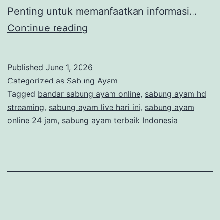
Penting untuk memanfaatkan informasi…
i
C
Continue reading
T
a
a
r
r
Published
June 1, 2026
a
u
Categorized as
Sabung Ayam
C
Tagged
bandar sabung ayam online
,
sabung ayam hd
h
streaming
,
sabung ayam live hari ini
,
sabung ayam
e
a
online 24 jam
,
sabung ayam terbaik Indonesia
r
n
d
S
a
a
s
b
B
u
e
n