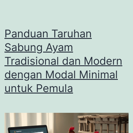
A
s
m
i
a
m
Panduan Taruhan
n
a
d
l
Sabung Ayam
a
k
Tradisional dan Modern
n
a
dengan Modal Minimal
M
n
e
K
untuk Pemula
n
e
g
m
u
e
n
n
t