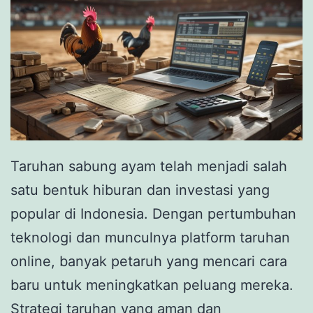
b
e
u
k
n
t
g
i
A
f
y
:
a
P
Taruhan sabung ayam telah menjadi salah
m
a
satu bentuk hiburan dan investasi yang
M
n
popular di Indonesia. Dengan pertumbuhan
o
d
teknologi dan munculnya platform taruhan
d
u
online, banyak petaruh yang mencari cara
e
a
baru untuk meningkatkan peluang mereka.
r
n
Strategi taruhan yang aman dan