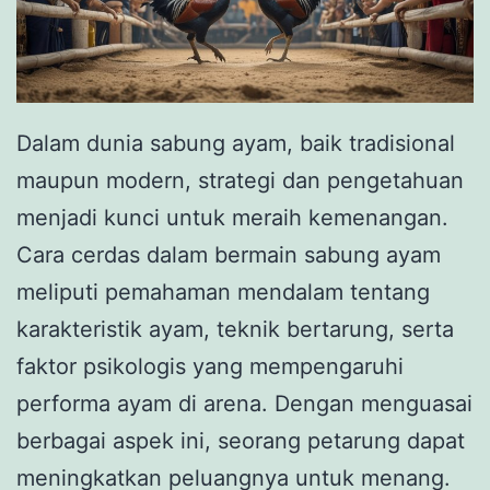
u
r
n
a
t
n
u
Dalam dunia sabung ayam, baik tradisional
d
k
maupun modern, strategi dan pengetahuan
a
P
menjadi kunci untuk meraih kemenangan.
n
e
Cara cerdas dalam bermain sabung ayam
S
m
meliputi pemahaman mendalam tentang
t
u
karakteristik ayam, teknik bertarung, serta
r
l
faktor psikologis yang mempengaruhi
a
a
performa ayam di arena. Dengan menguasai
t
berbagai aspek ini, seorang petarung dapat
e
meningkatkan peluangnya untuk menang.
g