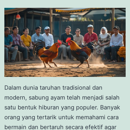
Dalam dunia taruhan tradisional dan
modern, sabung ayam telah menjadi salah
satu bentuk hiburan yang populer. Banyak
orang yang tertarik untuk memahami cara
bermain dan bertaruh secara efektif agar