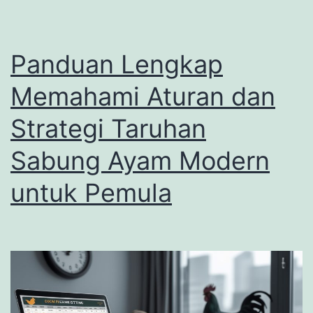
u
d
h
i
Panduan Lengkap
a
s
n
Memahami Aturan dan
i
S
o
Strategi Taruhan
a
n
Sabung Ayam Modern
b
a
u
untuk Pemula
l
n
d
g
a
A
n
y
M
a
o