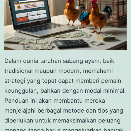
a
u
n
n
g
g
a
k
n
a
d
n
Dalam dunia taruhan sabung ayam, baik
i
u
tradisional maupun modern, memahami
T
n
strategi yang tepat dapat memberi pemain
a
t
keunggulan, bahkan dengan modal minimal.
r
u
Panduan ini akan membantu mereka
u
k
menjelajahi berbagai metode dan tips yang
h
P
diperlukan untuk memaksimalkan peluang
a
e
menang tanpa harus mengeluarkan banyak
n