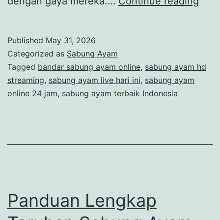
T
dengan gaya mereka.…
Continue reading
d
i
a
p
n
Published
May 31, 2026
s
M
Categorized as
Sabung Ayam
A
Tagged
bandar sabung ayam online
,
sabung ayam hd
o
streaming
,
sabung ayam live hari ini
,
sabung ayam
m
d
online 24 jam
,
sabung ayam terbaik Indonesia
a
e
n
r
D
n
a
u
n
n
S
t
Panduan Lengkap
t
u
r
k