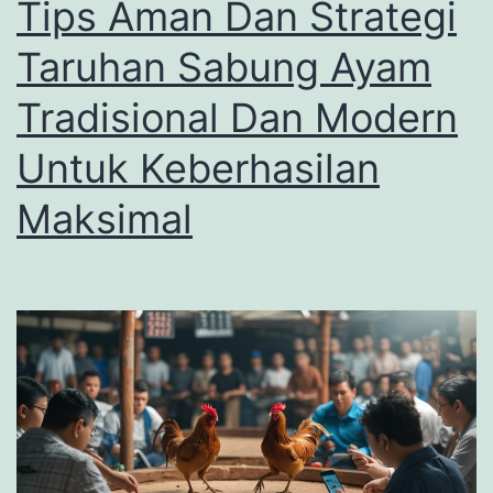
Tips Aman Dan Strategi
r
g
m
Taruhan Sabung Ayam
A
a
y
Tradisional Dan Modern
i
a
Untuk Keberhasilan
n
m
S
Maksimal
M
a
o
b
d
u
e
n
r
g
n
A
u
y
n