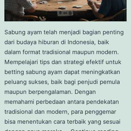
a
t
m
u
T
k
Sabung ayam telah menjadi bagian penting
r
P
dari budaya hiburan di Indonesia, baik
a
e
dalam format tradisional maupun modern.
d
m
Mempelajari tips dan strategi efektif untuk
i
u
betting sabung ayam dapat meningkatkan
s
l
peluang sukses, baik bagi penjudi pemula
i
a
maupun berpengalaman. Dengan
o
memahami perbedaan antara pendekatan
n
tradisional dan modern, para penggemar
a
bisa menentukan cara terbaik yang sesuai
l