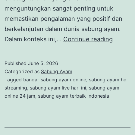
n
L
menguntungkan sangat penting untuk
u
e
memastikan pengalaman yang positif dan
n
n
berkelanjutan dalam dunia sabung ayam.
t
g
S
Dalam konteks ini,…
Continue reading
u
k
t
k
a
r
Published
June 5, 2026
P
p
a
Categorized as
Sabung Ayam
e
u
t
Tagged
bandar sabung ayam online
,
sabung ayam hd
m
streaming
,
sabung ayam live hari ini
,
sabung ayam
n
e
online 24 jam
,
sabung ayam terbaik Indonesia
u
t
g
l
u
i
a
k
T
d
P
a