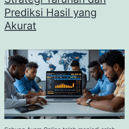
a
e
Prediksi Hasil yang
r
r
u
Akurat
n
h
U
a
n
n
t
S
u
a
k
b
K
u
e
n
b
g
e
A
r