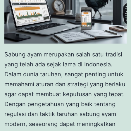
m
d
T
e
r
r
a
n
d
:
Sabung ayam merupakan salah satu tradisi
i
S
yang telah ada sejak lama di Indonesia.
s
t
Dalam dunia taruhan, sangat penting untuk
i
r
memahami aturan dan strategi yang berlaku
o
a
agar dapat membuat keputusan yang tepat.
n
t
Dengan pengetahuan yang baik tentang
a
e
regulasi dan taktik taruhan sabung ayam
l
g
modern, seseorang dapat meningkatkan
d
i