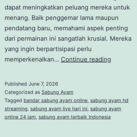
dapat meningkatkan peluang mereka untuk
menang. Baik penggemar lama maupun
pendatang baru, memahami aspek penting
dari permainan ini sangatlah krusial. Mereka
yang ingin berpartisipasi perlu
C
memperkenalkan…
Continue reading
a
r
Published
June 7, 2026
a
Categorized as
Sabung Ayam
B
Tagged
bandar sabung ayam online
,
sabung ayam hd
streaming
,
sabung ayam live hari ini
,
sabung ayam
e
online 24 jam
,
sabung ayam terbaik Indonesia
r
m