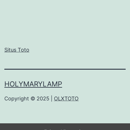
pagination
n
k
t
P
e
e
r
m
n
u
Situs Toto
a
l
s
a
i
:
HOLYMARYLAMP
o
S
n
t
Copyright © 2025 |
OLXTOTO
a
r
l
a
T
t