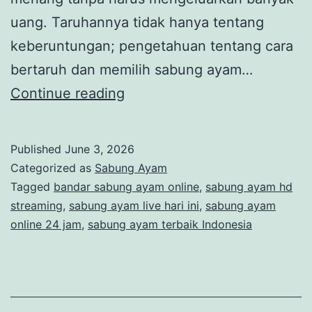
m
uang. Taruhannya tidak hanya tentang
S
a
keberuntungan; pengetahuan tentang cara
a
i
bertaruh dan memilih sabung ayam…
b
n
P
Continue reading
u
C
a
n
e
n
g
Published
June 3, 2026
r
d
A
Categorized as
Sabung Ayam
d
u
Tagged
bandar sabung ayam online
,
sabung ayam hd
y
streaming
,
sabung ayam live hari ini
,
sabung ayam
a
a
a
online 24 jam
,
sabung ayam terbaik Indonesia
s
n
m
T
T
a
r
r
a