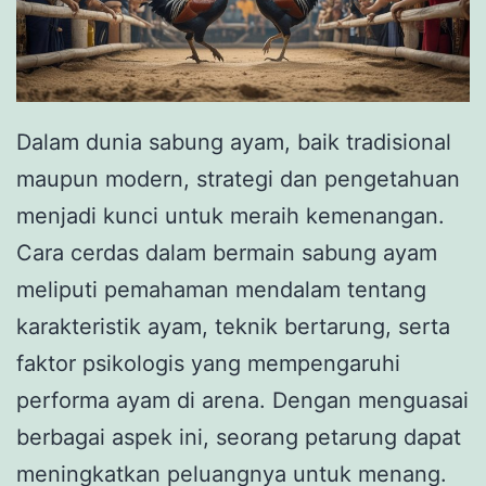
u
r
n
a
t
n
u
Dalam dunia sabung ayam, baik tradisional
d
k
maupun modern, strategi dan pengetahuan
a
P
menjadi kunci untuk meraih kemenangan.
n
e
Cara cerdas dalam bermain sabung ayam
S
m
meliputi pemahaman mendalam tentang
t
u
karakteristik ayam, teknik bertarung, serta
r
l
faktor psikologis yang mempengaruhi
a
a
performa ayam di arena. Dengan menguasai
t
berbagai aspek ini, seorang petarung dapat
e
meningkatkan peluangnya untuk menang.
g