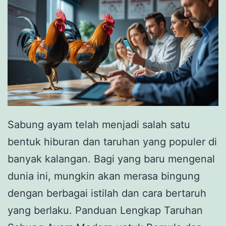
S
a
b
u
n
g
A
Sabung ayam telah menjadi salah satu
y
bentuk hiburan dan taruhan yang populer di
a
banyak kalangan. Bagi yang baru mengenal
m
dunia ini, mungkin akan merasa bingung
T
dengan berbagai istilah dan cara bertaruh
r
yang berlaku. Panduan Lengkap Taruhan
a