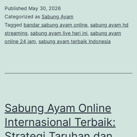
n
i
Published
May 30, 2026
d
s
Categorized as
Sabung Ayam
u
Tagged
bandar sabung ayam online
,
sabung ayam hd
i
streaming
,
sabung ayam live hari ini
,
sabung ayam
a
o
online 24 jam
,
sabung ayam terbaik Indonesia
n
n
L
a
e
l
n
D
g
a
k
n
Sabung Ayam Online
a
M
p
Internasional Terbaik:
o
T
d
Strategi Taruhan dan