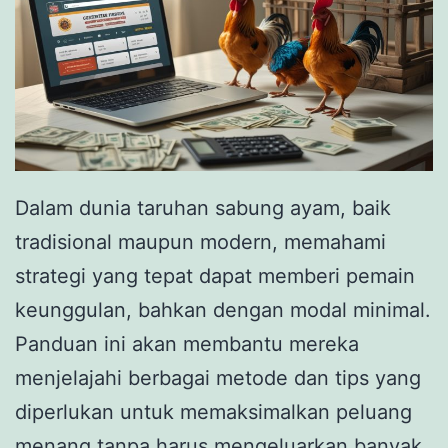
a
u
n
n
g
g
a
k
n
a
d
n
Dalam dunia taruhan sabung ayam, baik
i
u
tradisional maupun modern, memahami
T
n
strategi yang tepat dapat memberi pemain
a
t
keunggulan, bahkan dengan modal minimal.
r
u
Panduan ini akan membantu mereka
u
k
menjelajahi berbagai metode dan tips yang
h
P
diperlukan untuk memaksimalkan peluang
a
e
menang tanpa harus mengeluarkan banyak
n