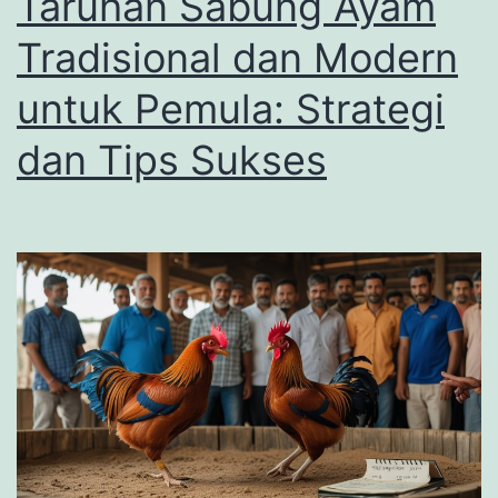
Taruhan Sabung Ayam
a
M
Tradisional dan Modern
t
e
untuk Pemula: Strategi
e
n
g
dan Tips Sukses
i
i
n
T
g
a
k
r
a
u
t
h
k
a
a
n
n
S
P