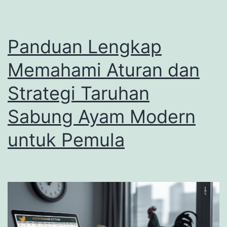
u
d
h
i
Panduan Lengkap
a
s
n
Memahami Aturan dan
i
S
o
Strategi Taruhan
a
n
Sabung Ayam Modern
b
a
u
untuk Pemula
l
n
d
g
a
A
n
y
M
a
o