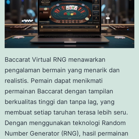
s
B
a
c
c
a
Baccarat Virtual RNG menawarkan
r
pengalaman bermain yang menarik dan
a
realistis. Pemain dapat menikmati
t
permainan Baccarat dengan tampilan
U
berkualitas tinggi dan tanpa lag, yang
n
membuat setiap taruhan terasa lebih seru.
t
Dengan menggunakan teknologi Random
u
Number Generator (RNG), hasil permainan