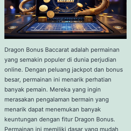
t
t
V
u
i
k
r
P
t
e
Dragon Bonus Baccarat adalah permainan
u
n
yang semakin populer di dunia perjudian
a
g
online. Dengan peluang jackpot dan bonus
l
a
besar, permainan ini menarik perhatian
R
l
banyak pemain. Mereka yang ingin
N
a
merasakan pengalaman bermain yang
G
m
menarik dapat menemukan banyak
u
a
keuntungan dengan fitur Dragon Bonus.
n
n
Permainan ini memiliki dasar yang mudah