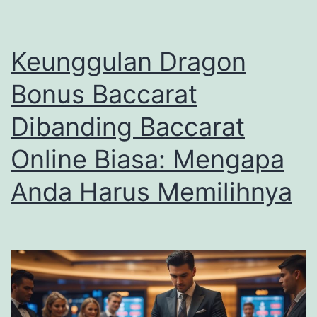
n
i
u
B
s
Keunggulan Dragon
a
B
Bonus Baccarat
c
e
c
Dibanding Baccarat
s
a
a
Online Biasa: Mengapa
r
r
Anda Harus Memilihnya
a
U
t
n
V
t
i
u
r
k
t
K