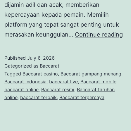
k
dijamin adil dan acak, memberikan
M
kepercayaan kepada pemain. Memilih
e
platform yang tepat sangat penting untuk
n
B
merasakan keunggulan…
Continue reading
i
a
n
c
Published
July 6, 2026
g
c
Categorized as
Baccarat
k
a
Tagged
Baccarat casino
,
Baccarat gampang menang
,
Baccarat Indonesia
,
baccarat live
,
Baccarat mobile
,
a
r
baccarat online
,
Baccarat resmi
,
Baccarat taruhan
t
a
online
,
baccarat terbaik
,
Baccarat terpercaya
k
t
a
V
n
i