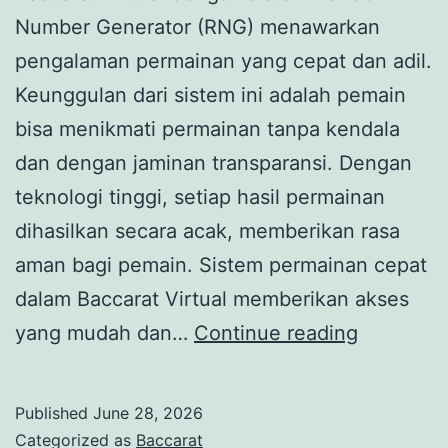
e
a
Number Generator (RNG) menawarkan
r
n
pengalaman permainan yang cepat dan adil.
p
K
Keunggulan dari sistem ini adalah pemain
e
e
bisa menikmati permainan tanpa kendala
r
u
dan dengan jaminan transparansi. Dengan
c
n
teknologi tinggi, setiap hasil permainan
a
t
dihasilkan secara acak, memberikan rasa
y
u
aman bagi pemain. Sistem permainan cepat
a
n
dalam Baccarat Virtual memberikan akses
g
K
yang mudah dan…
Continue reading
a
e
n
u
Published
June 28, 2026
B
n
Categorized as
Baccarat