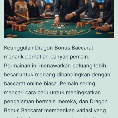
u
e
a
m
l
e
R
n
N
a
Keunggulan Dragon Bonus Baccarat
G
n
menarik perhatian banyak pemain.
d
g
Permainan ini menawarkan peluang lebih
e
a
besar untuk menang dibandingkan dengan
n
n
baccarat online biasa. Pemain sering
g
M
mencari cara baru untuk meningkatkan
a
a
pengalaman bermain mereka, dan Dragon
n
k
Bonus Baccarat memberikan variasi yang
F
s