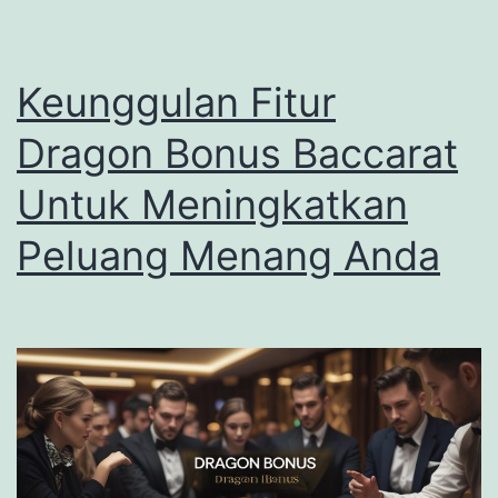
Keunggulan Fitur
Dragon Bonus Baccarat
Untuk Meningkatkan
Peluang Menang Anda