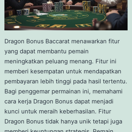
Dragon Bonus Baccarat menawarkan fitur
yang dapat membantu pemain
meningkatkan peluang menang. Fitur ini
memberi kesempatan untuk mendapatkan
pembayaran lebih tinggi pada hasil tertentu.
Bagi penggemar permainan ini, memahami
cara kerja Dragon Bonus dapat menjadi
kunci untuk meraih keberhasilan. Fitur
Dragon Bonus tidak hanya unik tetapi juga
memberi keuntungan strategis. Pemain