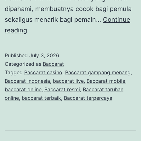
t
G
dipahami, membuatnya cocok bagi pemula
u
a
sekaligus menarik bagi pemain…
Continue
k
m
D
reading
P
i
r
e
n
a
m
Published
July 3, 2026
g
g
Categorized as
Baccarat
u
O
o
Tagged
Baccarat casino
,
Baccarat gampang menang
,
l
p
Baccarat Indonesia
,
baccarat live
,
Baccarat mobile
,
n
a
t
baccarat online
,
Baccarat resmi
,
Baccarat taruhan
B
d
online
,
baccarat terbaik
,
Baccarat terpercaya
i
o
a
m
n
n
a
u
P
l
s
r