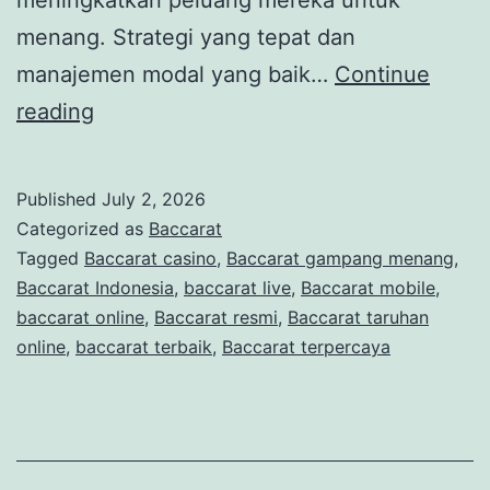
g
menang. Strategi yang tepat dan
J
manajemen modal yang baik…
Continue
a
C
reading
c
a
k
r
p
Published
July 2, 2026
a
Categorized as
Baccarat
o
M
Tagged
Baccarat casino
,
Baccarat gampang menang
,
t
Baccarat Indonesia
,
baccarat live
,
Baccarat mobile
,
e
d
baccarat online
,
Baccarat resmi
,
Baccarat taruhan
n
a
online
,
baccarat terbaik
,
Baccarat terpercaya
a
n
n
B
g
o
d