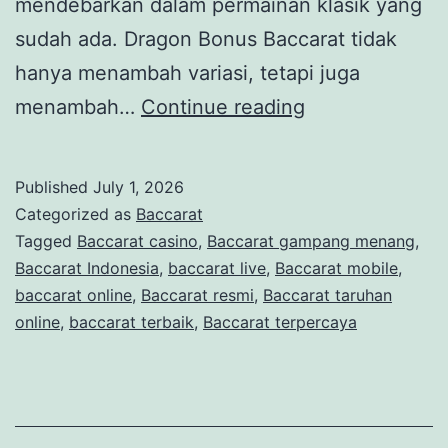
mendebarkan dalam permainan klasik yang
i
i
sudah ada. Dragon Bonus Baccarat tidak
t
m
hanya menambah variasi, tetapi juga
u
a
K
menambah…
Continue reading
r
l
e
A
u
u
Published
July 1, 2026
n
Categorized as
Baccarat
t
g
Tagged
Baccarat casino
,
Baccarat gampang menang
,
o
Baccarat Indonesia
,
baccarat live
,
Baccarat mobile
,
g
R
baccarat online
,
Baccarat resmi
,
Baccarat taruhan
u
e
online
,
baccarat terbaik
,
Baccarat terpercaya
l
s
a
u
n
l
D