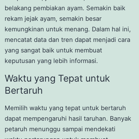
belakang pembiakan ayam. Semakin baik
rekam jejak ayam, semakin besar
kemungkinan untuk menang. Dalam hal ini,
mencatat data dan tren dapat menjadi cara
yang sangat baik untuk membuat
keputusan yang lebih informasi.
Waktu yang Tepat untuk
Bertaruh
Memilih waktu yang tepat untuk bertaruh
dapat mempengaruhi hasil taruhan. Banyak
petaruh menunggu sampai mendekati