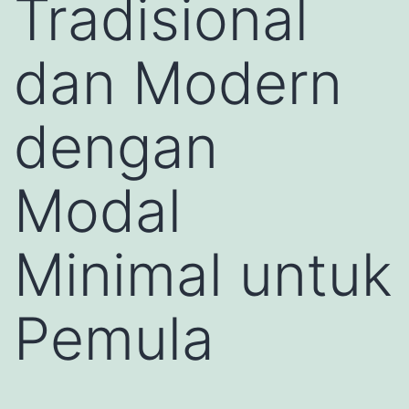
Tradisional
dan Modern
dengan
Modal
Minimal untuk
Pemula