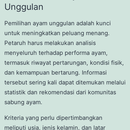
Unggulan
Pemilihan ayam unggulan adalah kunci
untuk meningkatkan peluang menang.
Petaruh harus melakukan analisis
menyeluruh terhadap performa ayam,
termasuk riwayat pertarungan, kondisi fisik,
dan kemampuan bertarung. Informasi
tersebut sering kali dapat ditemukan melalui
statistik dan rekomendasi dari komunitas
sabung ayam.
Kriteria yang perlu dipertimbangkan
meliputi usia, jenis kelamin, dan latar