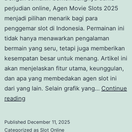
g
perjudian online, Agen Movie Slots 2025
k
menjadi pilihan menarik bagi para
a
penggemar slot di Indonesia. Permainan ini
p
tidak hanya menawarkan pengalaman
u
bermain yang seru, tetapi juga memberikan
n
kesempatan besar untuk menang. Artikel ini
t
akan menjelaskan fitur utama, keunggulan,
u
dan apa yang membedakan agen slot ini
k
dari yang lain. Selain grafik yang…
Continue
P
A
reading
e
g
m
e
Published
December 11, 2025
a
n
Categorized as
Slot Online