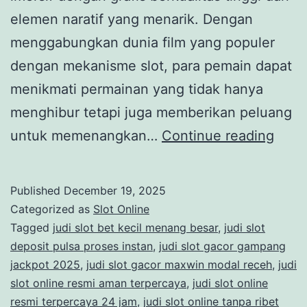
m
elemen naratif yang menarik. Dengan
i
menggabungkan dunia film yang populer
l
dengan mekanisme slot, para pemain dapat
i
menikmati permainan yang tidak hanya
h
menghibur tetapi juga memberikan peluang
d
M
untuk memenangkan…
Continue reading
a
o
n
v
Published
December 19, 2025
M
i
Categorized as
Slot Online
e
e
Tagged
judi slot bet kecil menang besar
,
judi slot
n
deposit pulsa proses instan
,
judi slot gacor gampang
S
jackpot 2025
,
judi slot gacor maxwin modal receh
,
judi
i
l
slot online resmi aman terpercaya
,
judi slot online
k
o
resmi terpercaya 24 jam
,
judi slot online tanpa ribet