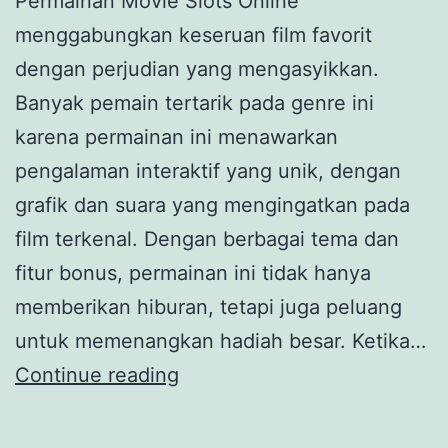
Permainan Movie Slots Online
a
menggabungkan keseruan film favorit
n
dengan perjudian yang mengasyikkan.
H
Banyak pemain tertarik pada genre ini
a
karena permainan ini menawarkan
d
pengalaman interaktif yang unik, dengan
i
grafik dan suara yang mengingatkan pada
a
film terkenal. Dengan berbagai tema dan
h
fitur bonus, permainan ini tidak hanya
B
memberikan hiburan, tetapi juga peluang
e
untuk memenangkan hadiah besar. Ketika…
s
P
Continue reading
a
e
r
r