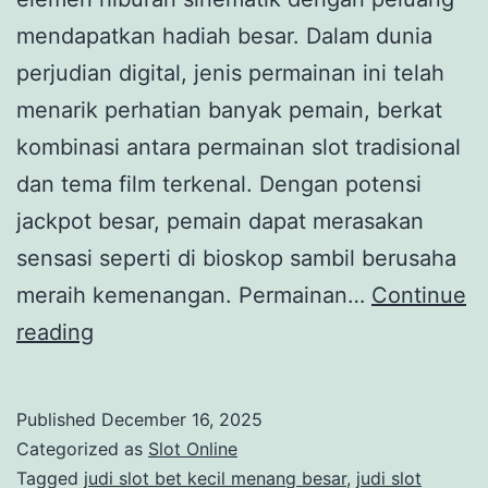
e
mendapatkan hadiah besar. Dalam dunia
n
perjudian digital, jenis permainan ini telah
g
menarik perhatian banyak pemain, berkat
k
kombinasi antara permainan slot tradisional
a
dan tema film terkenal. Dengan potensi
p
jackpot besar, pemain dapat merasakan
U
sensasi seperti di bioskop sambil berusaha
n
meraih kemenangan. Permainan…
Continue
t
M
reading
u
o
k
v
P
Published
December 16, 2025
i
Categorized as
Slot Online
e
e
Tagged
judi slot bet kecil menang besar
,
judi slot