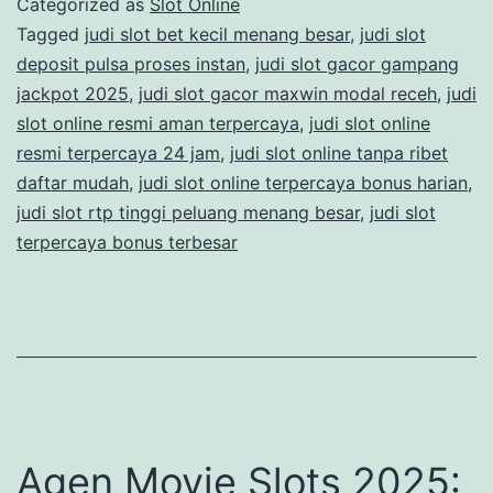
Categorized as
Slot Online
l
F
Tagged
judi slot bet kecil menang besar
,
judi slot
o
deposit pulsa proses instan
,
judi slot gacor gampang
i
jackpot 2025
,
judi slot gacor maxwin modal receh
,
judi
t
l
slot online resmi aman terpercaya
,
judi slot online
T
m
resmi terpercaya 24 jam
,
judi slot online tanpa ribet
e
daftar mudah
,
judi slot online terpercaya bonus harian
O
,
r
judi slot rtp tinggi peluang menang besar
,
judi slot
n
terpercaya bonus terbesar
b
l
a
i
i
n
k
e
G
a
Agen Movie Slots 2025:
c