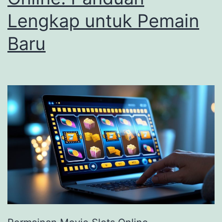
n
Lengkap untuk Pemain
l
Baru
i
n
e
:
M
e
n
a
n
g
k