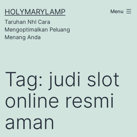
Skip
HOLYMARYLAMP
Menu
to
Taruhan Nhl Cara
content
Mengoptimalkan Peluang
Menang Anda
Tag:
judi slot
online resmi
aman