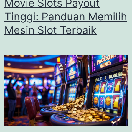
Movie Slots Payout
l
Tinggi: Panduan Memilih
e
r
Mesin Slot Terbaik
:
P
a
n
d
u
a
n
L
e