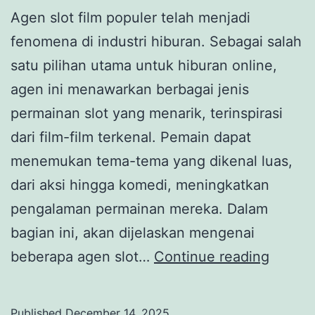
d
Agen slot film populer telah menjadi
u
fenomena di industri hiburan. Sebagai salah
a
satu pilihan utama untuk hiburan online,
n
agen ini menawarkan berbagai jenis
L
permainan slot yang menarik, terinspirasi
e
dari film-film terkenal. Pemain dapat
n
menemukan tema-tema yang dikenal luas,
g
dari aksi hingga komedi, meningkatkan
k
pengalaman permainan mereka. Dalam
a
bagian ini, akan dijelaskan mengenai
p
A
beberapa agen slot…
Continue reading
u
g
n
e
Published
December 14, 2025