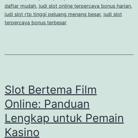
m
daftar mudah
,
judi slot online terpercaya bonus harian
t
,
a
judi slot rtp tinggi peluang menang besar
,
judi slot
s
terpercaya bonus terbesar
t
O
i
n
P
l
e
i
r
n
m
e
Slot Bertema Film
a
N
i
Online: Panduan
o
n
.
Lengkap untuk Pemain
a
1
Kasino
n
: