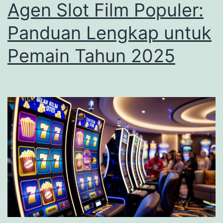
n
Agen Slot Film Populer:
o
S
Panduan Lengkap untuk
t
l
s
Pemain Tahun 2025
o
O
t
n
F
l
i
i
l
n
m
e
:
P
a
n