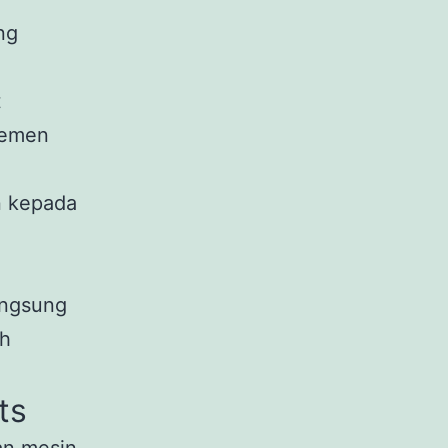
ng
t
lemen
n kepada
g
angsung
ih
ts
an mesin