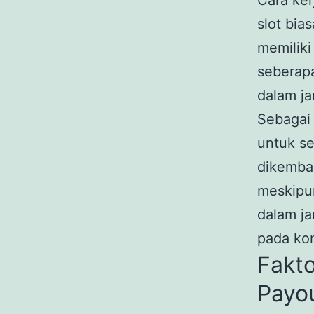
slot bia
memiliki
seberap
dalam ja
Sebagai 
untuk se
dikemba
meskipun
dalam ja
pada kom
Fakt
Payo