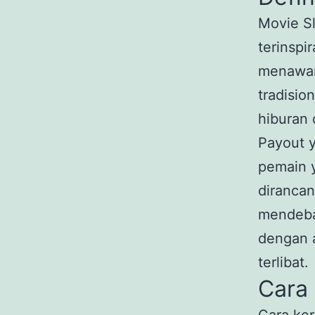
Movie S
terinspir
menawark
tradisi
hiburan 
Payout y
pemain y
diranca
mendeba
dengan a
terlibat.
Cara 
Cara ker