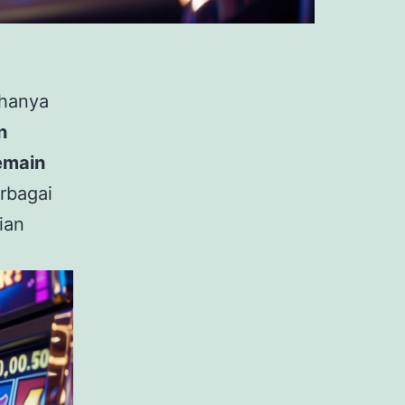
 hanya
n
emain
rbagai
ian