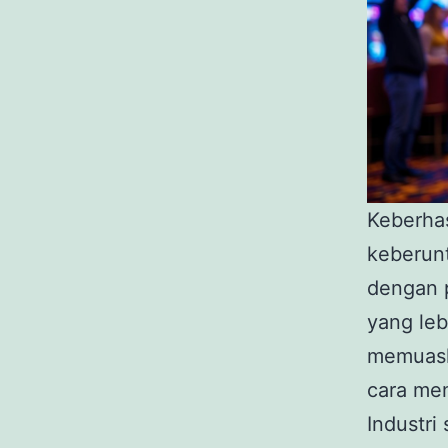
Keberhas
keberunt
dengan p
yang le
memuask
cara mem
Industri