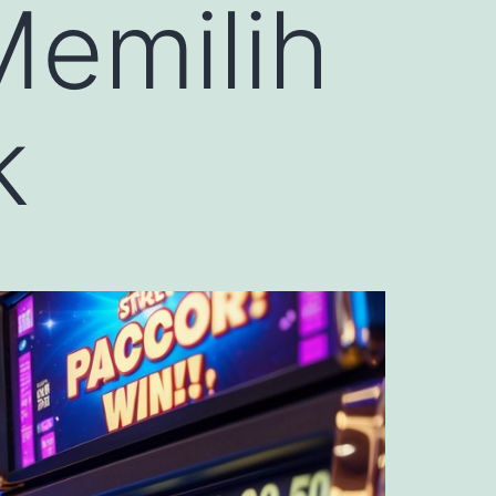
Memilih
k