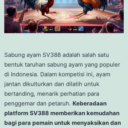
Sabung ayam SV388 adalah salah satu
bentuk taruhan sabung ayam yang populer
di Indonesia. Dalam kompetisi ini, ayam
jantan dikulturkan dan dilatih untuk
bertanding, menarik perhatian para
penggemar dan petaruh.
Keberadaan
platform SV388 memberikan kemudahan
bagi para pemain untuk menyaksikan dan