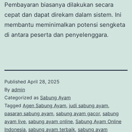
Pembayaran biasanya dilakukan secara
cepat dan dapat direkam dalam sistem. Ini
membantu meminimalkan potensi sengketa
di antara peserta dan penyelenggara.
Published
April 28, 2025
By
admin
Categorized as
Sabung Ayam
Tagged
Agen Sabung Ayam
,
judi sabung ayam
,
pasaran sabung ayam
,
sabung ayam gacor
,
sabung
ayam live
,
sabung ayam online
,
Sabung Ayam Online
Indonesia
,
sabung ayam terbaik
,
sabung ayam