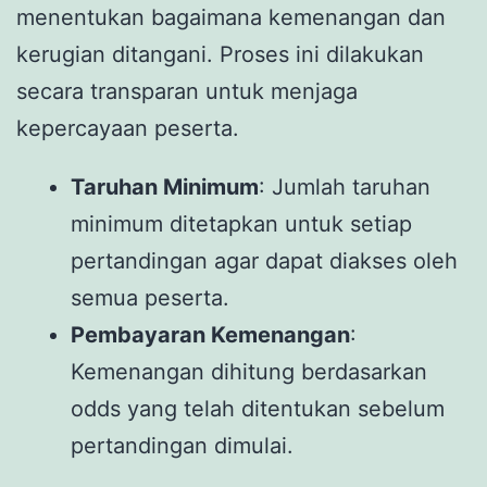
menentukan bagaimana kemenangan dan
kerugian ditangani. Proses ini dilakukan
secara transparan untuk menjaga
kepercayaan peserta.
Taruhan Minimum
: Jumlah taruhan
minimum ditetapkan untuk setiap
pertandingan agar dapat diakses oleh
semua peserta.
Pembayaran Kemenangan
:
Kemenangan dihitung berdasarkan
odds yang telah ditentukan sebelum
pertandingan dimulai.