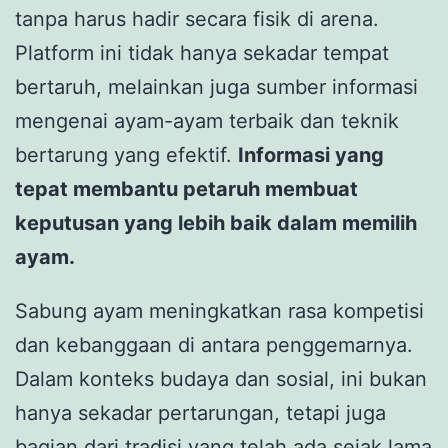
tanpa harus hadir secara fisik di arena.
Platform ini tidak hanya sekadar tempat
bertaruh, melainkan juga sumber informasi
mengenai ayam-ayam terbaik dan teknik
bertarung yang efektif.
Informasi yang
tepat membantu petaruh membuat
keputusan yang lebih baik dalam memilih
ayam.
Sabung ayam meningkatkan rasa kompetisi
dan kebanggaan di antara penggemarnya.
Dalam konteks budaya dan sosial, ini bukan
hanya sekadar pertarungan, tetapi juga
bagian dari tradisi yang telah ada sejak lama