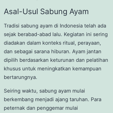
Asal-Usul Sabung Ayam
Tradisi sabung ayam di Indonesia telah ada
sejak berabad-abad lalu. Kegiatan ini sering
diadakan dalam konteks ritual, perayaan,
dan sebagai sarana hiburan. Ayam jantan
dipilih berdasarkan keturunan dan pelatihan
khusus untuk meningkatkan kemampuan
bertarungnya.
Seiring waktu, sabung ayam mulai
berkembang menjadi ajang taruhan. Para
peternak dan penggemar mulai