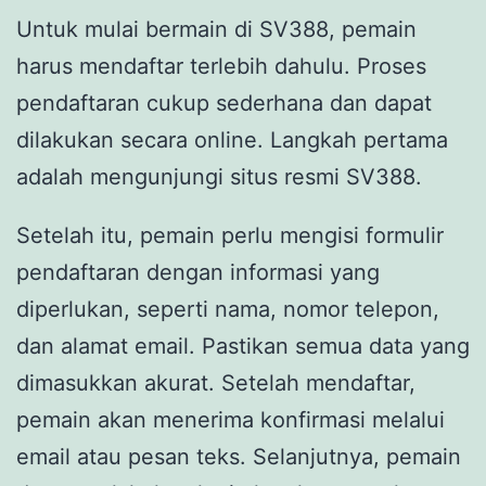
Untuk mulai bermain di SV388, pemain
harus mendaftar terlebih dahulu. Proses
pendaftaran cukup sederhana dan dapat
dilakukan secara online. Langkah pertama
adalah mengunjungi situs resmi SV388.
Setelah itu, pemain perlu mengisi formulir
pendaftaran dengan informasi yang
diperlukan, seperti nama, nomor telepon,
dan alamat email. Pastikan semua data yang
dimasukkan akurat. Setelah mendaftar,
pemain akan menerima konfirmasi melalui
email atau pesan teks. Selanjutnya, pemain