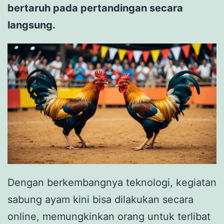
bertaruh pada pertandingan secara
langsung.
Dengan berkembangnya teknologi, kegiatan
sabung ayam kini bisa dilakukan secara
online, memungkinkan orang untuk terlibat