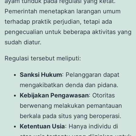
ayam tunduk pada regulasi yang ketat.
Pemerintah menetapkan larangan umum
terhadap praktik perjudian, tetapi ada
pengecualian untuk beberapa aktivitas yang
sudah diatur.
Regulasi tersebut meliputi:
Sanksi Hukum
: Pelanggaran dapat
mengakibatkan denda dan pidana.
Kebijakan Pengawasan
: Otoritas
berwenang melakukan pemantauan
berkala pada situs yang beroperasi.
Ketentuan Usia
: Hanya individu di