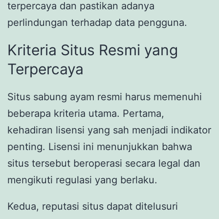
terpercaya dan pastikan adanya
perlindungan terhadap data pengguna.
Kriteria Situs Resmi yang
Terpercaya
Situs sabung ayam resmi harus memenuhi
beberapa kriteria utama. Pertama,
kehadiran lisensi yang sah menjadi indikator
penting. Lisensi ini menunjukkan bahwa
situs tersebut beroperasi secara legal dan
mengikuti regulasi yang berlaku.
Kedua, reputasi situs dapat ditelusuri