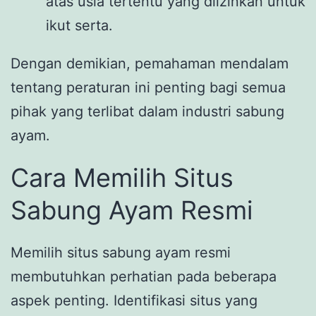
atas usia tertentu yang diizinkan untuk
ikut serta.
Dengan demikian, pemahaman mendalam
tentang peraturan ini penting bagi semua
pihak yang terlibat dalam industri sabung
ayam.
Cara Memilih Situs
Sabung Ayam Resmi
Memilih situs sabung ayam resmi
membutuhkan perhatian pada beberapa
aspek penting. Identifikasi situs yang