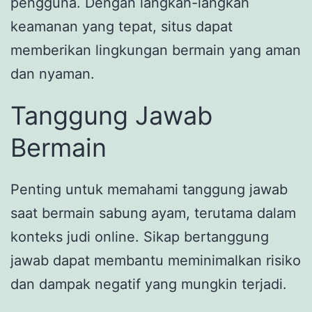
pengguna. Dengan langkah-langkah
keamanan yang tepat, situs dapat
memberikan lingkungan bermain yang aman
dan nyaman.
Tanggung Jawab
Bermain
Penting untuk memahami tanggung jawab
saat bermain sabung ayam, terutama dalam
konteks judi online. Sikap bertanggung
jawab dapat membantu meminimalkan risiko
dan dampak negatif yang mungkin terjadi.