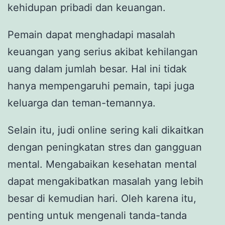
kehidupan pribadi dan keuangan.
Pemain dapat menghadapi masalah
keuangan yang serius akibat kehilangan
uang dalam jumlah besar. Hal ini tidak
hanya mempengaruhi pemain, tapi juga
keluarga dan teman-temannya.
Selain itu, judi online sering kali dikaitkan
dengan peningkatan stres dan gangguan
mental. Mengabaikan kesehatan mental
dapat mengakibatkan masalah yang lebih
besar di kemudian hari. Oleh karena itu,
penting untuk mengenali tanda-tanda