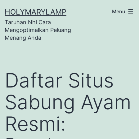
Skip
HOLYMARYLAMP
Menu
to
Taruhan Nhl Cara
content
Mengoptimalkan Peluang
Menang Anda
Daftar Situs
Sabung Ayam
Resmi: