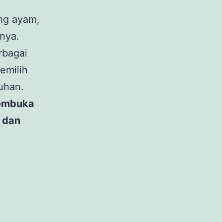
ng ayam,
nya.
rbagai
emilih
uhan.
membuka
 dan