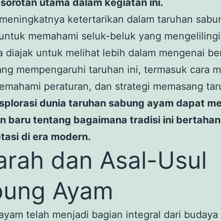
sorotan utama dalam kegiatan ini.
meningkatnya ketertarikan dalam taruhan sabu
 untuk memahami seluk-beluk yang mengelilingi
diajak untuk melihat lebih dalam mengenai be
ng mempengaruhi taruhan ini, termasuk cara m
emahami peraturan, dan strategi memasang tar
plorasi dunia taruhan sabung ayam dapat 
 baru tentang bagaimana tradisi ini bertahan
tasi di era modern.
arah dan Asal-Usul
bung Ayam
yam telah menjadi bagian integral dari budaya