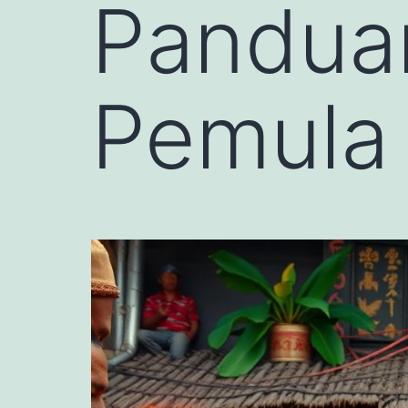
Pandua
Pemula