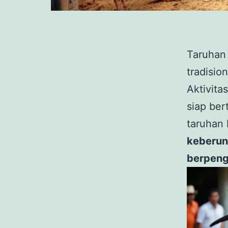
Taruhan
tradisio
Aktivita
siap be
taruhan 
keberun
berpeng