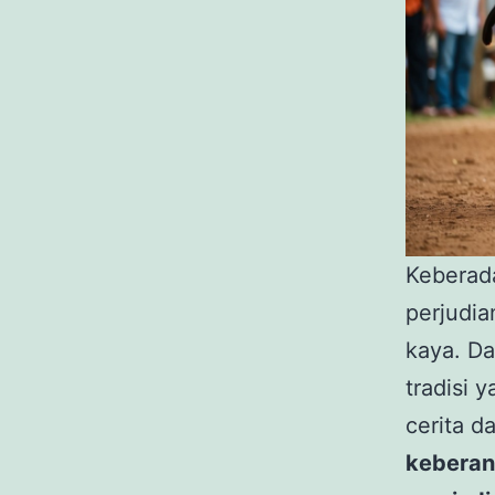
Keberad
perjudia
kaya. Da
tradisi 
cerita d
keberan