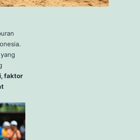
buran
donesia.
 yang
g
, faktor
at