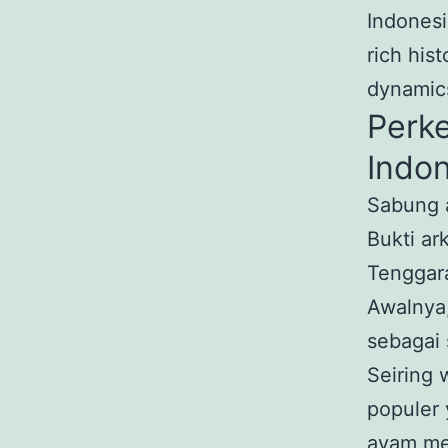
Indonesi
rich his
dynamic
Perk
Indo
Sabung a
Bukti ar
Tenggara
Awalnya
sebagai
Seiring
populer 
ayam mem