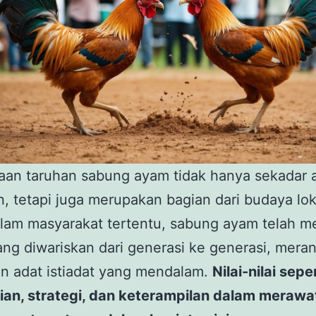
aan taruhan sabung ayam tidak hanya sekadar 
n, tetapi juga merupakan bagian dari budaya lo
lam masyarakat tertentu, sabung ayam telah m
yang diwariskan dari generasi ke generasi, mera
an adat istiadat yang mendalam.
Nilai-nilai sepe
ian, strategi, dan keterampilan dalam meraw