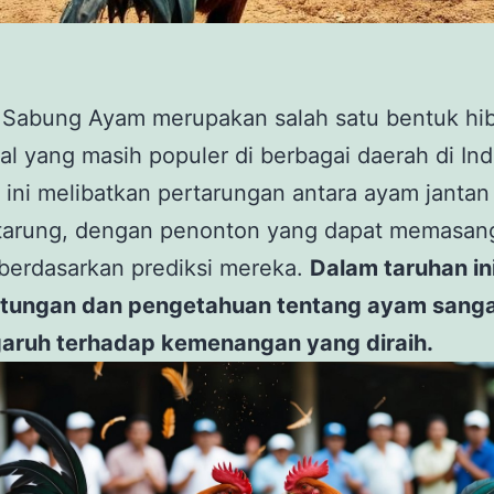
 Sabung Ayam merupakan salah satu bentuk hi
nal yang masih populer di berbagai daerah di In
s ini melibatkan pertarungan antara ayam jantan
rtarung, dengan penonton yang dapat memasan
berdasarkan prediksi mereka.
Dalam taruhan ini
tungan dan pengetahuan tentang ayam sang
aruh terhadap kemenangan yang diraih.