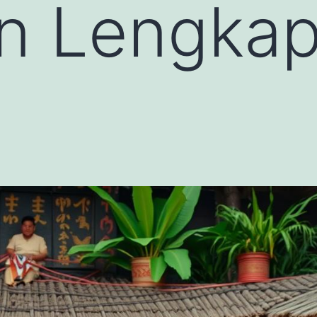
n Lengkap