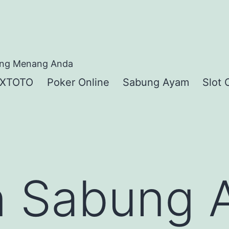
ang Menang Anda
XTOTO
Poker Online
Sabung Ayam
Slot 
n Sabung 