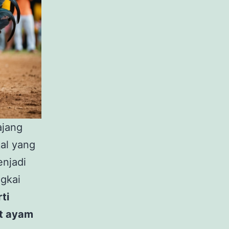
ajang
kal yang
enjadi
ngkai
rti
at ayam