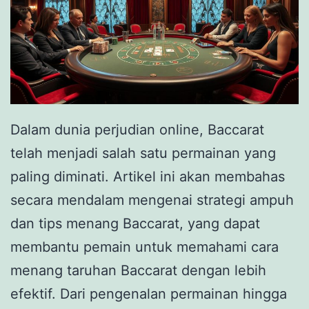
Dalam dunia perjudian online, Baccarat
telah menjadi salah satu permainan yang
paling diminati. Artikel ini akan membahas
secara mendalam mengenai strategi ampuh
dan tips menang Baccarat, yang dapat
membantu pemain untuk memahami cara
menang taruhan Baccarat dengan lebih
efektif. Dari pengenalan permainan hingga