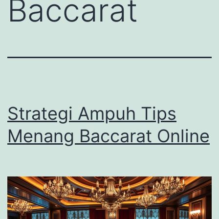
Baccarat
Strategi Ampuh Tips
Menang Baccarat Online