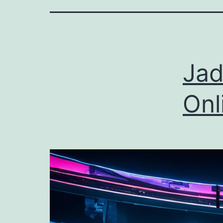
Jad
Onl