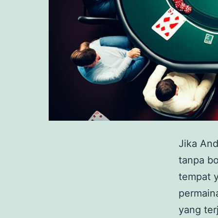
Jika And
tanpa bo
tempat y
permaina
yang ter