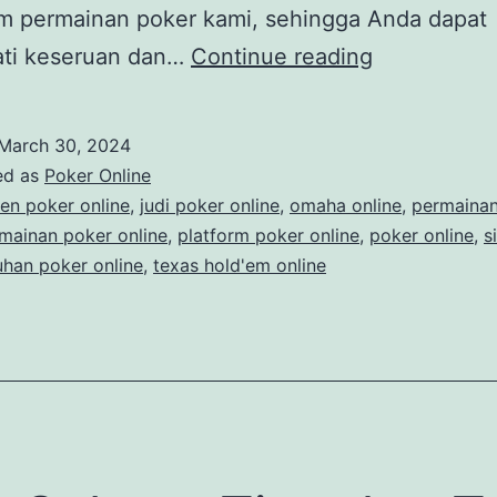
am permainan poker kami, sehingga Anda dapat
Mainkan
ti keseruan dan…
Continue reading
Poker
Online
March 30, 2024
Tanpa
ed as
Poker Online
Bot
en poker online
,
judi poker online
,
omaha online
,
permainan
mainan poker online
,
platform poker online
,
poker online
,
s
–
uhan poker online
,
texas hold'em online
Fair
Play
Terjamin