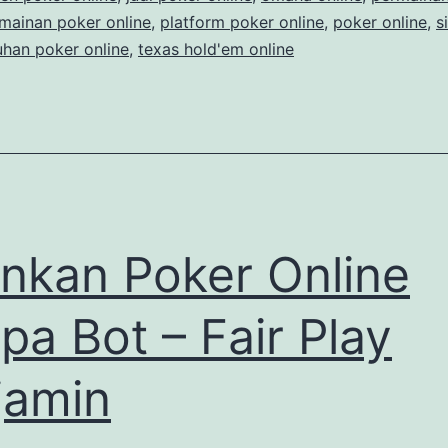
mainan poker online
,
platform poker online
,
poker online
,
s
2024
uhan poker online
,
texas hold'em online
nkan Poker Online
pa Bot – Fair Play
jamin