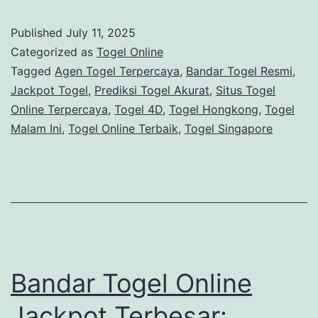
n
f
Published
July 11, 2025
a
t
Categorized as
Togel Online
l
a
Tagged
Agen Togel Terpercaya
,
Bandar Togel Resmi
,
i
Jackpot Togel
,
Prediksi Togel Akurat
,
Situs Togel
r
Online Terpercaya
,
Togel 4D
,
Togel Hongkong
,
Togel
s
T
Malam Ini
,
Togel Online Terbaik
,
Togel Singapore
i
o
s
g
d
e
a
l
n
O
R
n
Bandar Togel Online
e
l
k
Jackpot Terbesar:
i