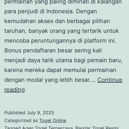
permainan yang paling diminati di kalangan
s
para penjudi di Indonesia. Dengan
a
kemudahan akses dan berbagai pilihan
r
taruhan, banyak orang yang tertarik untuk
:
mencoba peruntungannya di platform ini.
M
Bonus pendaftaran besar sering kali
e
menjadi daya tarik utama bagi pemain baru,
n
karena mereka dapat memulai permainan
a
dengan modal yang lebih besar.…
Continue
n
T
reading
g
o
k
g
Published
July 9, 2025
a
e
Categorized as
Togel Online
n
l
Tagged
Agen Togel Terpercaya
,
Bandar Togel Resmi
,