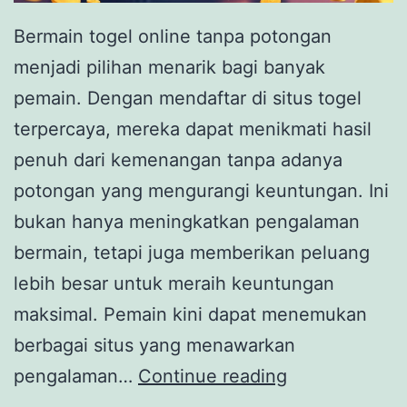
u
Bermain togel online tanpa potongan
r
menjadi pilihan menarik bagi banyak
a
pemain. Dengan mendaftar di situs togel
t
terpercaya, mereka dapat menikmati hasil
H
penuh dari kemenangan tanpa adanya
a
potongan yang mengurangi keuntungan. Ini
r
bukan hanya meningkatkan pengalaman
i
bermain, tetapi juga memberikan peluang
I
lebih besar untuk meraih keuntungan
n
maksimal. Pemain kini dapat menemukan
i
berbagai situs yang menawarkan
:
D
pengalaman…
Continue reading
A
a