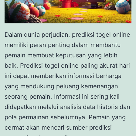
D
:
P
Dalam dunia perjudian, prediksi togel online
a
memiliki peran penting dalam membantu
n
pemain membuat keputusan yang lebih
d
baik. Prediksi togel online paling akurat hari
u
ini dapat memberikan informasi berharga
a
yang mendukung peluang kemenangan
n
seorang pemain. Informasi ini sering kali
M
didapatkan melalui analisis data historis dan
e
pola permainan sebelumnya. Pemain yang
m
cermat akan mencari sumber prediksi
i