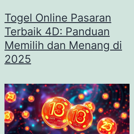
f
o
Togel Online Pasaran
o
g
r
Terbaik 4D: Panduan
e
m
l
Memilih dan Menang di
T
O
2025
e
n
r
l
b
i
a
n
i
e
k
d
u
e
n
n