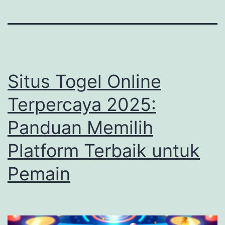
Situs Togel Online
Terpercaya 2025:
Panduan Memilih
Platform Terbaik untuk
Pemain