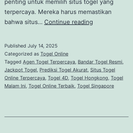
penting untuk memilih situs togel yang
a
terpercaya. Mereka harus memastikan
n
C
bahwa situs…
Continue reading
M
a
e
r
Published
July 14, 2025
m
a
Categorized as
Togel Online
i
B
Tagged
Agen Togel Terpercaya
,
Bandar Togel Resmi
,
l
Jackpot Togel
,
Prediksi Togel Akurat
,
Situs Togel
e
Online Terpercaya
,
Togel 4D
,
Togel Hongkong
,
Togel
i
r
Malam Ini
,
Togel Online Terbaik
,
Togel Singapore
h
m
P
a
l
i
a
n
t
T