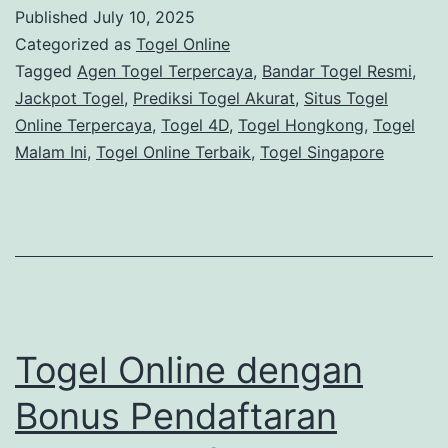
n
g
Published
July 10, 2025
d
Categorized as
Togel Online
k
a
Tagged
Agen Togel Terpercaya
,
Bandar Togel Resmi
,
a
Jackpot Togel
,
Prediksi Togel Akurat
,
Situs Togel
r
p
Online Terpercaya
,
Togel 4D
,
Togel Hongkong
,
Togel
T
u
Malam Ini
,
Togel Online Terbaik
,
Togel Singapore
o
n
g
t
e
u
l
k
O
P
n
e
Togel Online dengan
l
m
Bonus Pendaftaran
i
a
n