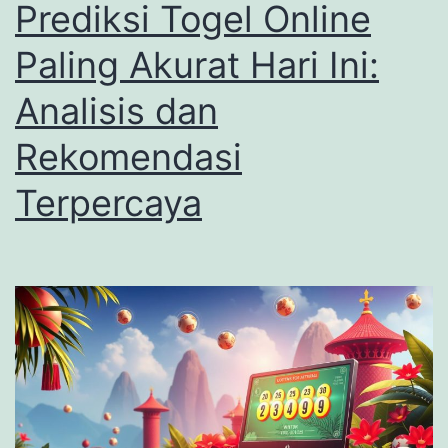
Prediksi Togel Online
u
s
k
Paling Akurat Hari Ini:
a
P
r
Analisis dan
e
a
Rekomendasi
m
n
u
Terpercaya
T
l
e
a
r
b
a
i
k
4