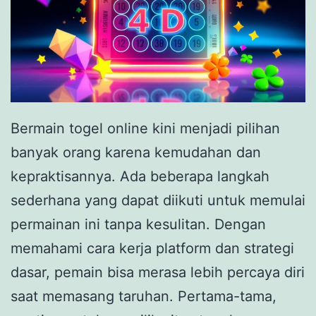
a
y
a
2
0
Bermain togel online kini menjadi pilihan
2
banyak orang karena kemudahan dan
5
kepraktisannya. Ada beberapa langkah
:
sederhana yang dapat diikuti untuk memulai
P
permainan ini tanpa kesulitan. Dengan
a
memahami cara kerja platform dan strategi
n
dasar, pemain bisa merasa lebih percaya diri
d
saat memasang taruhan. Pertama-tama,
u