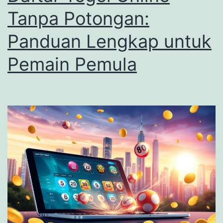
i
Tanpa Potongan:
n
2
l
Panduan Lengkap untuk
0
i
2
Pemain Pemula
n
5
e
P
a
l
i
n
g
A
k