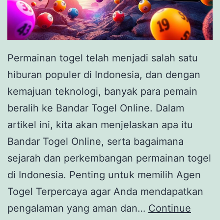
Permainan togel telah menjadi salah satu
hiburan populer di Indonesia, dan dengan
kemajuan teknologi, banyak para pemain
beralih ke Bandar Togel Online. Dalam
artikel ini, kita akan menjelaskan apa itu
Bandar Togel Online, serta bagaimana
sejarah dan perkembangan permainan togel
di Indonesia. Penting untuk memilih Agen
Togel Terpercaya agar Anda mendapatkan
pengalaman yang aman dan…
Continue