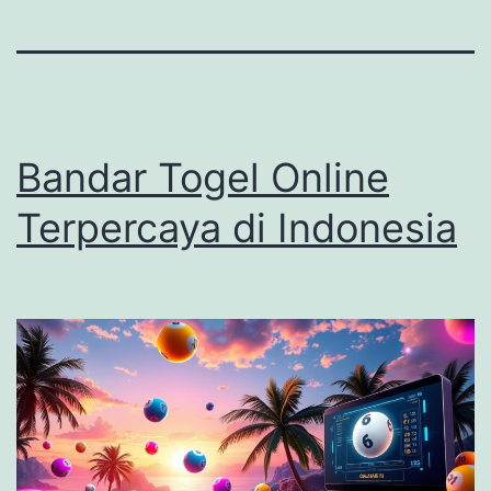
Bandar Togel Online
Terpercaya di Indonesia