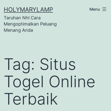
Skip
HOLYMARYLAMP
Menu
to
Taruhan Nhl Cara
content
Mengoptimalkan Peluang
Menang Anda
Tag:
Situs
Togel Online
Terbaik