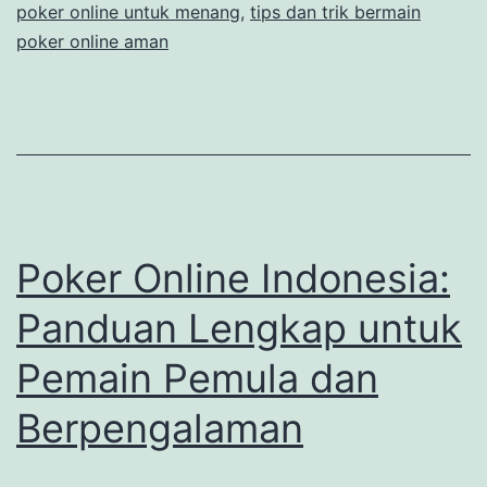
poker online untuk menang
,
tips dan trik bermain
a
s
poker online aman
n
P
B
o
e
k
r
e
p
r
e
T
Poker Online Indonesia:
n
e
g
Panduan Lengkap untuk
r
a
b
Pemain Pemula dan
l
a
Berpengalaman
a
i
m
k