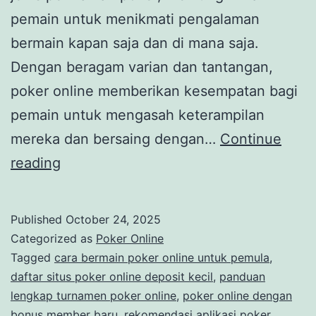
a
pemain untuk menikmati pengalaman
n
bermain kapan saja dan di mana saja.
B
Dengan beragam varian dan tantangan,
e
poker online memberikan kesempatan bagi
r
pemain untuk mengasah keterampilan
m
mereka dan bersaing dengan…
Continue
a
P
reading
i
o
n
k
Published
October 24, 2025
O
e
Categorized as
Poker Online
p
r
Tagged
cara bermain poker online untuk pemula
,
t
daftar situs poker online deposit kecil
,
panduan
O
lengkap turnamen poker online
,
poker online dengan
i
n
bonus member baru
,
rekomendasi aplikasi poker