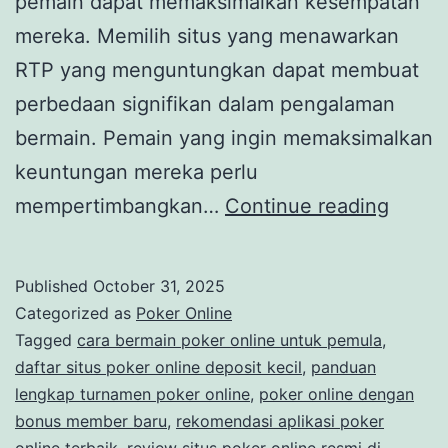
pemain dapat memaksimalkan kesempatan
mereka. Memilih situs yang menawarkan
RTP yang menguntungkan dapat membuat
perbedaan signifikan dalam pengalaman
bermain. Pemain yang ingin memaksimalkan
keuntungan mereka perlu
S
mempertimbangkan…
Continue reading
i
t
Published
October 31, 2025
u
Categorized as
Poker Online
s
Tagged
cara bermain poker online untuk pemula
,
daftar situs poker online deposit kecil
,
panduan
P
lengkap turnamen poker online
,
poker online dengan
o
bonus member baru
,
rekomendasi aplikasi poker
k