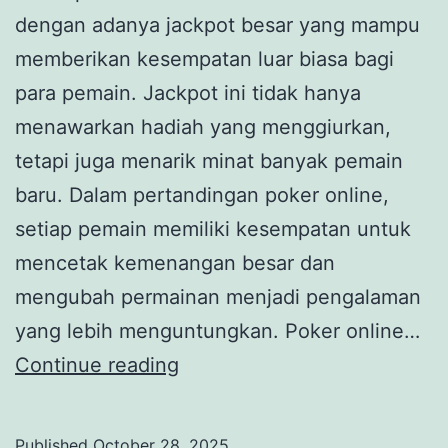
dengan adanya jackpot besar yang mampu
e
memberikan kesempatan luar biasa bagi
r
para pemain. Jackpot ini tidak hanya
d
menawarkan hadiah yang menggiurkan,
a
tetapi juga menarik minat banyak pemain
s
baru. Dalam pertandingan poker online,
u
setiap pemain memiliki kesempatan untuk
n
mencetak kemenangan besar dan
t
mengubah permainan menjadi pengalaman
u
yang lebih menguntungkan. Poker online…
k
P
Continue reading
P
o
e
k
m
Published
October 28, 2025