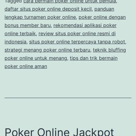
r
Tagged
cara bermain poker online untuk pemula
,
n
daftar situs poker online deposit kecil
,
panduan
O
g
lengkap turnamen poker online
,
poker online dengan
n
k
bonus member baru
,
rekomendasi aplikasi poker
l
a
online terbaik
,
review situs poker online resmi di
indonesia
,
situs poker online terpercaya tanpa robot
i
,
n
strategi menang poker online terbaru
,
teknik bluffing
n
P
poker online untuk menang
,
tips dan trik bermain
e
e
poker online aman
D
r
e
m
p
a
o
i
s
n
i
a
Poker Online Jackpot
t
n