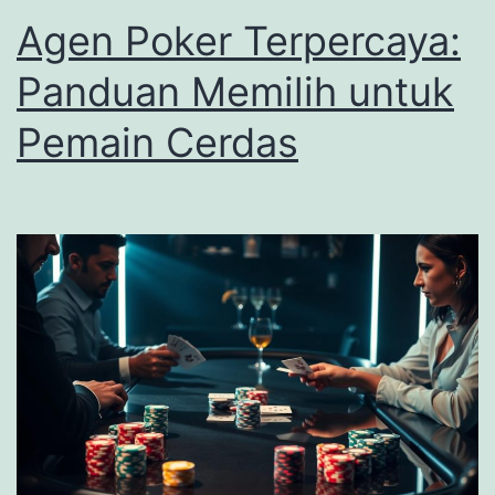
o
Agen Poker Terpercaya:
t
Panduan Memilih untuk
B
e
Pemain Cerdas
s
a
r
:
S
t
r
a
t