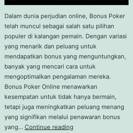
m
Dalam dunia perjudian online, Bonus Poker
i
telah muncul sebagai salah satu pilihan
l
populer di kalangan pemain. Dengan variasi
i
yang menarik dan peluang untuk
h
mendapatkan bonus yang menguntungkan,
u
banyak yang mencari cara untuk
n
mengoptimalkan pengalaman mereka.
t
Bonus Poker Online menawarkan
u
kesempatan untuk tidak hanya bermain,
k
tetapi juga meningkatkan peluang menang
P
yang signifikan melalui penawaran bonus
e
B
yang…
Continue reading
m