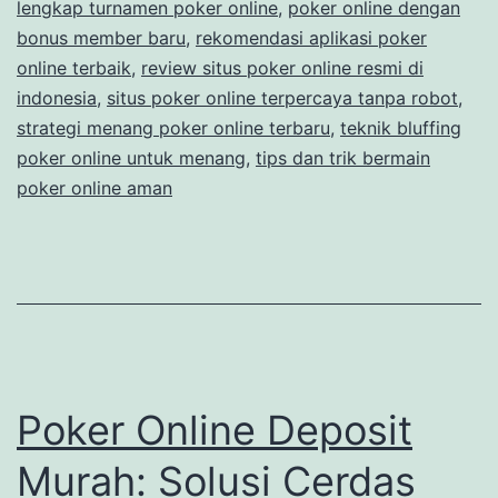
lengkap turnamen poker online
,
poker online dengan
f
g
bonus member baru
,
rekomendasi aplikasi poker
o
i
online terbaik
,
review situs poker online resmi di
r
indonesia
,
situs poker online terpercaya tanpa robot
P
,
m
strategi menang poker online terbaru
,
teknik bluffing
o
poker online untuk menang
,
tips dan trik bermain
T
k
poker online aman
e
e
r
r
b
O
a
n
i
l
k
i
Poker Online Deposit
n
Murah: Solusi Cerdas
e