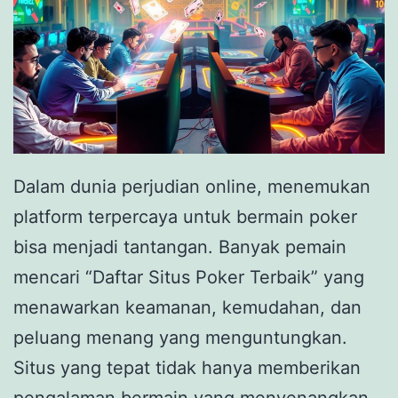
n
L
e
n
g
k
Dalam dunia perjudian online, menemukan
a
platform terpercaya untuk bermain poker
p
bisa menjadi tantangan. Banyak pemain
u
mencari “Daftar Situs Poker Terbaik” yang
n
menawarkan keamanan, kemudahan, dan
t
peluang menang yang menguntungkan.
u
Situs yang tepat tidak hanya memberikan
k