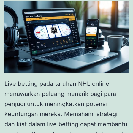
Live betting pada taruhan NHL online
menawarkan peluang menarik bagi para
penjudi untuk meningkatkan potensi
keuntungan mereka. Memahami strategi
dan kiat dalam live betting dapat membantu