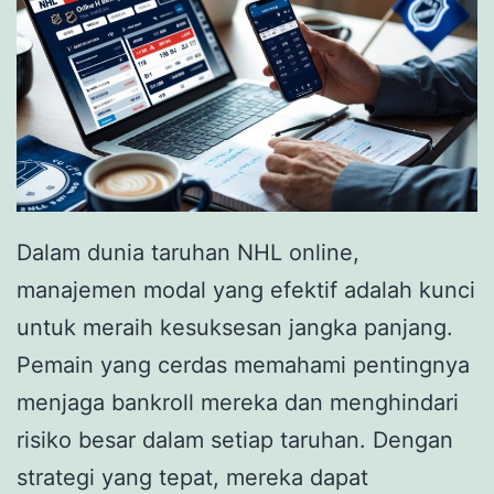
t
g
u
T
k
e
P
r
e
b
t
a
a
Dalam dunia taruhan NHL online,
i
r
manajemen modal yang efektif adalah kunci
k
u
untuk meraih kesuksesan jangka panjang.
T
h
Pemain yang cerdas memahami pentingnya
a
menjaga bankroll mereka dan menghindari
r
risiko besar dalam setiap taruhan. Dengan
u
strategi yang tepat, mereka dapat
h