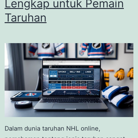
Lengkap untuk Pemain
m
i
a
Taruhan
s
n
d
d
a
a
n
l
S
a
t
m
r
T
a
a
t
r
e
u
g
h
Dalam dunia taruhan NHL online,
i
a