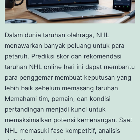
n
O
v
Dalam dunia taruhan olahraga, NHL
e
menawarkan banyak peluang untuk para
r
petaruh. Prediksi skor dan rekomendasi
/
taruhan NHL online hari ini dapat membantu
U
para penggemar membuat keputusan yang
n
lebih baik sebelum memasang taruhan.
d
Memahami tim, pemain, dan kondisi
e
pertandingan menjadi kunci untuk
r
memaksimalkan potensi kemenangan. Saat
d
NHL memasuki fase kompetitif, analisis
i