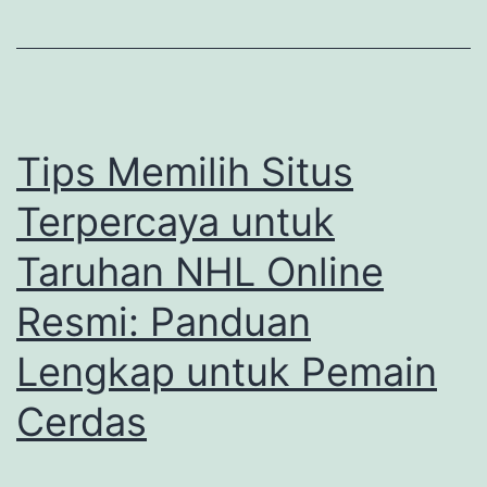
i
a
n
n
e
R
:
e
P
Tips Memilih Situs
k
a
Terpercaya untuk
o
n
m
Taruhan NHL Online
d
e
u
Resmi: Panduan
n
a
Lengkap untuk Pemain
d
n
a
Cerdas
L
s
e
i