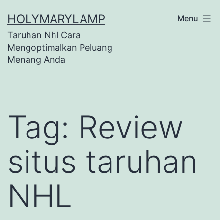
Skip
HOLYMARYLAMP
Menu
to
Taruhan Nhl Cara
content
Mengoptimalkan Peluang
Menang Anda
Tag:
Review
situs taruhan
NHL