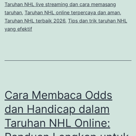
u
Taruhan NHL live streaming dan cara memasang
l
taruhan
,
Taruhan NHL online terpercaya dan aman
,
k
i
Taruhan NHL terbaik 2026
,
Tips dan trik taruhan NHL
P
h
yang efektif
e
S
m
i
e
t
n
u
a
s
n
T
Cara Membaca Odds
g
e
dan Handicap dalam
y
r
a
p
Taruhan NHL Online:
n
e