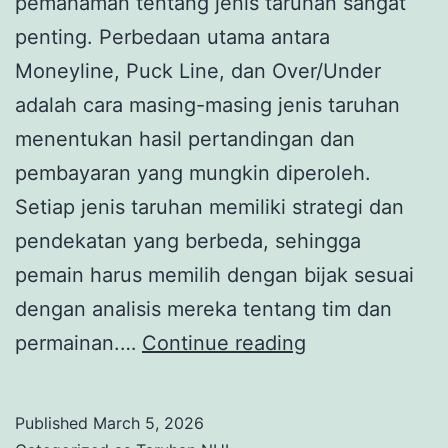
pemahaman tentang jenis taruhan sangat
M
n
penting. Perbedaan utama antara
e
N
Moneyline, Puck Line, dan Over/Under
n
H
adalah cara masing-masing jenis taruhan
a
L
menentukan hasil pertandingan dan
n
O
pembayaran yang mungkin diperoleh.
g
n
Setiap jenis taruhan memiliki strategi dan
l
pendekatan yang berbeda, sehingga
i
pemain harus memilih dengan bijak sesuai
n
dengan analisis mereka tentang tim dan
e
P
permainan.…
Continue reading
u
e
n
r
Published
March 5, 2026
t
b