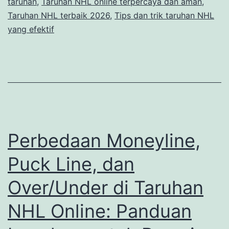
taruhan
,
Taruhan NHL online terpercaya dan aman
,
n
s
Taruhan NHL terbaik 2026
,
Tips dan trik taruhan NHL
a
i
yang efektif
j
m
e
I
m
n
e
i
n
:
M
A
Perbedaan Moneyline,
o
n
Puck Line, dan
d
a
a
Over/Under di Taruhan
l
l
i
NHL Online: Panduan
A
s