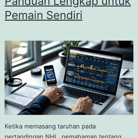
Panduan Lengkap untuk
g
r
Pemain Sendiri
P
c
a
a
s
y
t
a
i
u
n
t
u
k
T
a
Ketika memasang taruhan pada
r
pertandingan NHL, pemahaman tentang