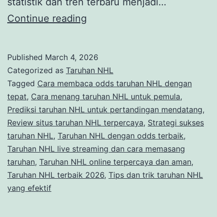
statistik dan tren terbaru menjadi…
T
P
Continue reading
a
r
r
e
u
Published
March 4, 2026
d
Categorized as
Taruhan NHL
h
i
Tagged
Cara membaca odds taruhan NHL dengan
a
tepat
,
Cara menang taruhan NHL untuk pemula
,
k
n
Prediksi taruhan NHL untuk pertandingan mendatang
,
s
N
Review situs taruhan NHL terpercaya
,
Strategi sukses
i
taruhan NHL
,
Taruhan NHL dengan odds terbaik
,
H
Taruhan NHL live streaming dan cara memasang
S
L
taruhan
,
Taruhan NHL online terpercaya dan aman
,
k
O
Taruhan NHL terbaik 2026
,
Tips dan trik taruhan NHL
o
n
yang efektif
r
l
d