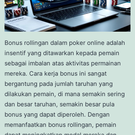
Bonus rollingan dalam poker online adalah
insentif yang ditawarkan kepada pemain
sebagai imbalan atas aktivitas permainan
mereka. Cara kerja bonus ini sangat
bergantung pada jumlah taruhan yang
dilakukan pemain, di mana semakin sering
dan besar taruhan, semakin besar pula
bonus yang dapat diperoleh. Dengan
memanfaatkan bonus rollingan, pemain