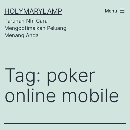
Skip
HOLYMARYLAMP
Menu
to
Taruhan Nhl Cara
content
Mengoptimalkan Peluang
Menang Anda
Tag:
poker
online mobile