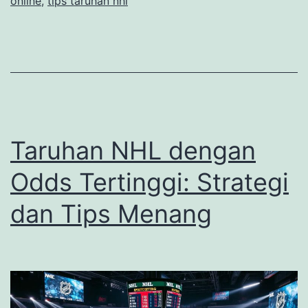
online
,
tips taruhan nhl
i
a
n
r
g
u
k
h
a
a
t
n
k
Taruhan NHL dengan
N
a
Odds Tertinggi: Strategi
H
n
dan Tips Menang
L
P
M
e
u
l
s
u
i
a