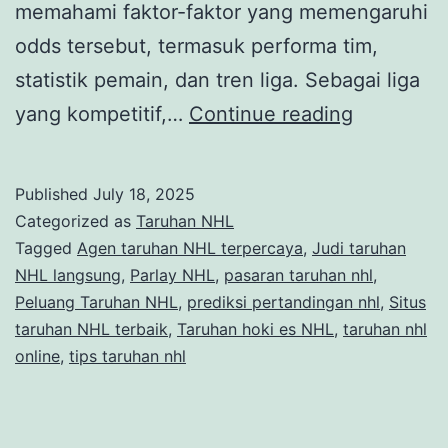
memahami faktor-faktor yang memengaruhi
s
odds tersebut, termasuk performa tim,
d
statistik pemain, dan tren liga. Sebagai liga
a
T
yang kompetitif,…
Continue reading
n
a
P
r
r
Published
July 18, 2025
u
e
Categorized as
Taruhan NHL
h
Tagged
Agen taruhan NHL terpercaya
,
Judi taruhan
d
NHL langsung
,
Parlay NHL
,
pasaran taruhan nhl
,
a
i
Peluang Taruhan NHL
,
prediksi pertandingan nhl
,
Situs
n
k
taruhan NHL terbaik
,
Taruhan hoki es NHL
,
taruhan nhl
N
online
,
tips taruhan nhl
s
H
i
L
T