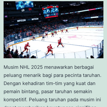
i
v
e
:
P
a
n
d
Musim NHL 2025 menawarkan berbagai
u
peluang menarik bagi para pecinta taruhan.
a
Dengan kehadiran tim-tim yang kuat dan
n
pemain bintang, pasar taruhan semakin
E
kompetitif. Peluang taruhan pada musim ini
f