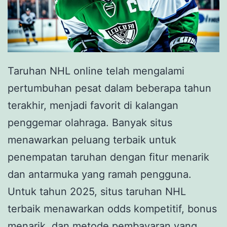
Taruhan NHL online telah mengalami
pertumbuhan pesat dalam beberapa tahun
terakhir, menjadi favorit di kalangan
penggemar olahraga. Banyak situs
menawarkan peluang terbaik untuk
penempatan taruhan dengan fitur menarik
dan antarmuka yang ramah pengguna.
Untuk tahun 2025, situs taruhan NHL
terbaik menawarkan odds kompetitif, bonus
menarik, dan metode pembayaran yang