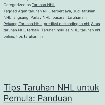
u
Categorized as
Taruhan NHL
i
s
Tagged
Agen taruhan NHL terpercaya
,
Judi taruhan
u
NHL langsung
,
Parlay NHL
,
pasaran taruhan nhl
,
T
n
Peluang Taruhan NHL
,
prediksi pertandingan nhl
,
Situs
a
taruhan NHL terbaik
,
Taruhan hoki es NHL
,
taruhan nhl
t
r
online
,
tips taruhan nhl
u
u
k
h
M
a
e
n
n
N
a
H
Tips Taruhan NHL untuk
n
L
g
Pemula: Panduan
T