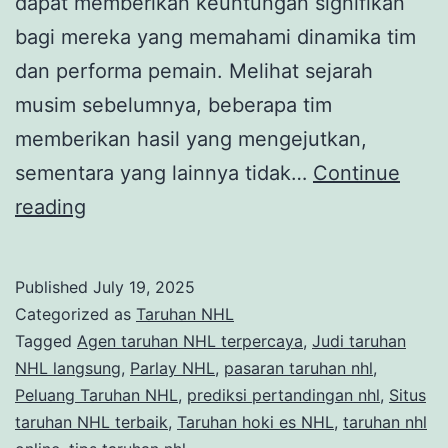
dapat memberikan keuntungan signifikan
e
bagi mereka yang memahami dinamika tim
k
dan performa pemain. Melihat sejarah
t
musim sebelumnya, beberapa tim
i
memberikan hasil yang mengejutkan,
f
sementara yang lainnya tidak…
Continue
u
P
reading
n
e
t
l
u
Published
July 19, 2025
u
k
Categorized as
Taruhan NHL
a
Tagged
Agen taruhan NHL terpercaya
,
Judi taruhan
M
NHL langsung
,
Parlay NHL
,
pasaran taruhan nhl
,
n
e
Peluang Taruhan NHL
,
prediksi pertandingan nhl
,
Situs
g
n
taruhan NHL terbaik
,
Taruhan hoki es NHL
,
taruhan nhl
T