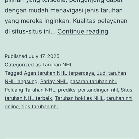
i
dengan mudah menavigasi jenis taruhan
d
yang mereka inginkan. Kualitas pelayanan
a
S
di situs-situs ini…
Continue reading
n
i
T
t
Published
July 17, 2025
i
u
Categorized as
Taruhan NHL
p
s
Tagged
Agen taruhan NHL terpercaya
,
Judi taruhan
NHL langsung
,
Parlay NHL
,
pasaran taruhan nhl
,
s
T
Peluang Taruhan NHL
,
prediksi pertandingan nhl
,
Situs
M
a
taruhan NHL terbaik
,
Taruhan hoki es NHL
,
taruhan nhl
e
r
online
,
tips taruhan nhl
n
u
a
h
n
a