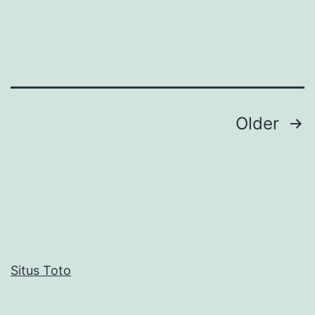
k
a
P
t
e
i
n
s
g
t
Posts
Older
g
i
e
pagination
k
m
T
a
a
r
r
H
u
o
Situs Toto
h
c
a