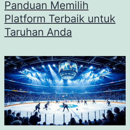
Panduan Memilih
H
L
Platform Terbaik untuk
A
Taruhan Anda
k
u
r
a
t
:
A
n
a
l