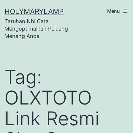
Skip
HOLYMARYLAMP
Menu
to
Taruhan Nhl Cara
content
Mengoptimalkan Peluang
Menang Anda
Tag:
OLXTOTO
Link Resmi