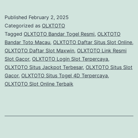
i
i
t
P
Published
February 2, 2025
u
Categorized as
OLXTOTO
e
s
Tagged
OLXTOTO Bandar Togel Resmi
,
OLXTOTO
t
Bandar Toto Macau
,
OLXTOTO Daftar Situs Slot Online
,
T
u
OLXTOTO Daftar Slot Maxwin
,
OLXTOTO Link Resmi
o
a
Slot Gacor
,
OLXTOTO Login Slot Terpercaya
,
g
OLXTOTO Situs Jackpot Terbesar
,
OLXTOTO Situs Slot
l
Gacor
,
OLXTOTO Situs Togel 4D Terpercaya
e
,
a
OLXTOTO Slot Online Terbaik
l
n
O
g
L
a
X
n
T
A