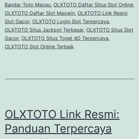
Bandar Toto Macau
,
OLXTOTO Daftar Situs Slot Online
,
T
m
OLXTOTO Daftar Slot Maxwin
,
OLXTOTO Link Resmi
O
a
Slot Gacor
,
OLXTOTO Login Slot Terpercaya
,
S
OLXTOTO Situs Jackpot Terbesar
,
OLXTOTO Situs Slot
i
Gacor
,
OLXTOTO Situs Togel 4D Terpercaya
i
,
n
OLXTOTO Slot Online Terbaik
t
B
u
a
s
r
S
u
l
o
OLXTOTO Link Resmi:
t
T
Panduan Terpercaya
e