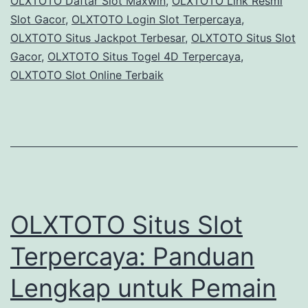
OLXTOTO Daftar Slot Maxwin
,
OLXTOTO Link Resmi
O
i
Slot Gacor
,
OLXTOTO Login Slot Terpercaya
,
B
OLXTOTO Situs Jackpot Terbesar
,
OLXTOTO Situs Slot
D
Gacor
,
OLXTOTO Situs Togel 4D Terpercaya
a
,
u
OLXTOTO Slot Online Terbaik
n
n
d
i
a
a
r
P
T
e
o
r
OLXTOTO Situs Slot
g
j
e
Terpercaya: Panduan
u
l
d
Lengkap untuk Pemain
O
i