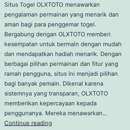
Situs Togel OLXTOTO menawarkan
a
pengalaman permainan yang menarik dan
p
aman bagi para penggemar togel.
u
Bergabung dengan OLXTOTO memberi
n
kesempatan untuk bermain dengan mudah
t
dan mendapatkan hadiah menarik. Dengan
u
berbagai pilihan permainan dan fitur yang
k
ramah pengguna, situs ini menjadi pilihan
M
bagi banyak pemain. Dikenal karena
e
sistemnya yang transparan, OLXTOTO
m
memberikan kepercayaan kepada
u
penggunanya. Mereka menawarkan…
l
S
Continue reading
a