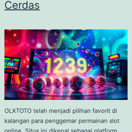
Cerdas
n
a
l
n
i
O
n
n
e
l
:
i
P
n
a
e
n
d
u
OLXTOTO telah menjadi pilihan favorit di
a
kalangan para penggemar permainan slot
n
online. Situs ini dikenal sebagai platform