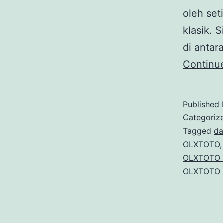
oleh set
klasik. 
di antar
Continu
Published
Categoriz
Tagged
da
OLXTOTO
OLXTOTO p
OLXTOTO 