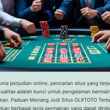
nia perjudian online, pencarian situs yang ter
ualitas adalah kunci untuk pengalaman bermai
an. Paduan Menang Judi Situs OLXTOTO Terb
an berbagai jenis permainan yang dapat dinik