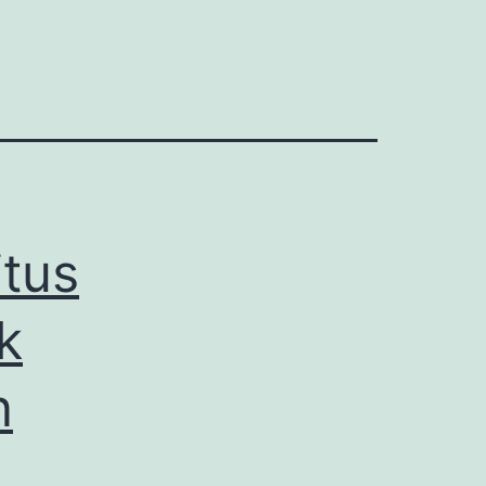
tus
k
n