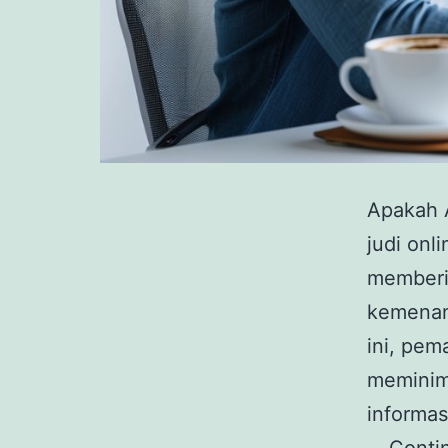
Apakah 
judi onl
memberik
kemenan
ini, pe
meminima
informas
…
Conti