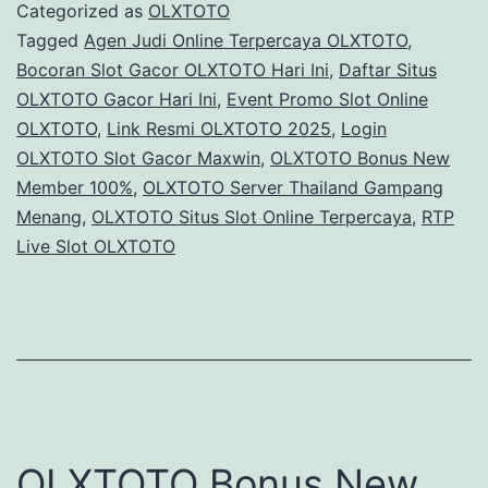
n
Categorized as
OLXTOTO
d
J
Tagged
Agen Judi Online Terpercaya OLXTOTO
,
a
Bocoran Slot Gacor OLXTOTO Hari Ini
,
Daftar Situs
u
n
OLXTOTO Gacor Hari Ini
,
Event Promo Slot Online
d
OLXTOTO
,
Link Resmi OLXTOTO 2025
,
Login
F
i
OLXTOTO Slot Gacor Maxwin
,
OLXTOTO Bonus New
i
Member 100%
,
OLXTOTO Server Thailand Gampang
O
t
Menang
,
OLXTOTO Situs Slot Online Terpercaya
,
RTP
n
u
Live Slot OLXTOTO
l
r
i
K
n
h
e
u
O
s
L
u
OLXTOTO Bonus New
X