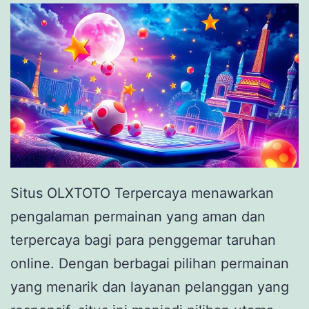
Situs OLXTOTO Terpercaya menawarkan
pengalaman permainan yang aman dan
terpercaya bagi para penggemar taruhan
online. Dengan berbagai pilihan permainan
yang menarik dan layanan pelanggan yang