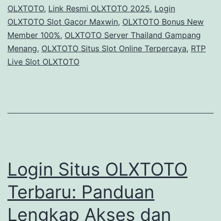
O
OLXTOTO
,
Link Resmi OLXTOTO 2025
,
Login
m
S
OLXTOTO Slot Gacor Maxwin
,
OLXTOTO Bonus New
a
Member 100%
,
OLXTOTO Server Thailand Gampang
l
i
Menang
,
OLXTOTO Situs Slot Online Terpercaya
,
RTP
o
n
Live Slot OLXTOTO
t
G
a
c
o
r
Login Situs OLXTOTO
H
Terbaru: Panduan
a
r
Lengkap Akses dan
i