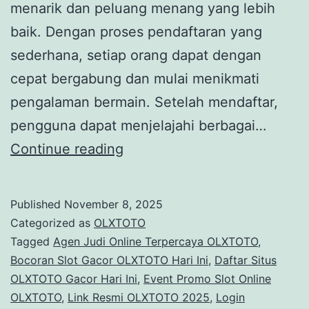
u
menarik dan peluang menang yang lebih
k
baik. Dengan proses pendaftaran yang
A
sederhana, setiap orang dapat dengan
k
cepat bergabung dan mulai menikmati
s
pengalaman bermain. Setelah mendaftar,
e
pengguna dapat menjelajahi berbagai…
s
D
Continue reading
d
a
a
f
Published
November 8, 2025
n
t
Categorized as
OLXTOTO
P
a
Tagged
Agen Judi Online Terpercaya OLXTOTO
,
Bocoran Slot Gacor OLXTOTO Hari Ini
,
Daftar Situs
e
r
OLXTOTO Gacor Hari Ini
,
Event Promo Slot Online
n
A
OLXTOTO
,
Link Resmi OLXTOTO 2025
,
Login
d