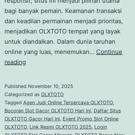
responsif, situs ini menjadi pilihan utama
bagi banyak pemain. Keamanan transaksi
dan keadilan permainan menjadi prioritas,
menjadikan OLXTOTO tempat yang layak
untuk diandalkan. Dalam dunia taruhan
online yang luas, menemukan…
Continue
S
reading
i
t
Published
November 10, 2025
u
Categorized as
OLXTOTO
s
Tagged
Agen Judi Online Terpercaya OLXTOTO
,
Bocoran Slot Gacor OLXTOTO Hari Ini
,
Daftar Situs
O
OLXTOTO Gacor Hari Ini
,
Event Promo Slot Online
L
OLXTOTO
,
Link Resmi OLXTOTO 2025
,
Login
X