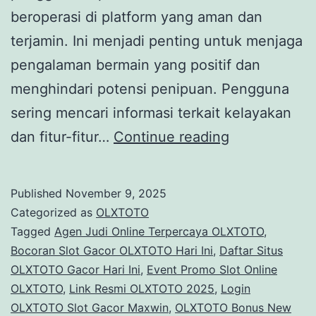
k
beroperasi di platform yang aman dan
a
terjamin. Ini menjadi penting untuk menjaga
p
pengalaman bermain yang positif dan
U
menghindari potensi penipuan. Pengguna
n
sering mencari informasi terkait kelayakan
t
L
dan fitur-fitur…
Continue reading
u
i
k
n
Published
November 9, 2025
P
k
Categorized as
OLXTOTO
e
R
Tagged
Agen Judi Online Terpercaya OLXTOTO
,
Bocoran Slot Gacor OLXTOTO Hari Ini
,
Daftar Situs
m
e
OLXTOTO Gacor Hari Ini
,
Event Promo Slot Online
a
s
OLXTOTO
,
Link Resmi OLXTOTO 2025
,
Login
i
m
OLXTOTO Slot Gacor Maxwin
,
OLXTOTO Bonus New