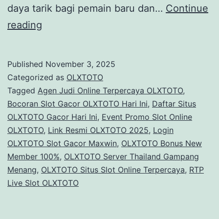
daya tarik bagi pemain baru dan…
Continue
u
S
reading
n
i
t
t
Published
November 3, 2025
u
u
Categorized as
OLXTOTO
k
s
Tagged
Agen Judi Online Terpercaya OLXTOTO
,
P
Bocoran Slot Gacor OLXTOTO Hari Ini
,
Daftar Situs
T
e
OLXTOTO Gacor Hari Ini
,
Event Promo Slot Online
o
OLXTOTO
,
Link Resmi OLXTOTO 2025
,
Login
n
g
OLXTOTO Slot Gacor Maxwin
,
OLXTOTO Bonus New
g
Member 100%
e
,
OLXTOTO Server Thailand Gampang
g
Menang
,
OLXTOTO Situs Slot Online Terpercaya
,
RTP
l
e
Live Slot OLXTOTO
D
m
a
a