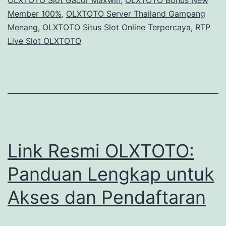
OLXTOTO Slot Gacor Maxwin
,
OLXTOTO Bonus New
Member 100%
T
,
OLXTOTO Server Thailand Gampang
Menang
,
OLXTOTO Situs Slot Online Terpercaya
,
RTP
O
Live Slot OLXTOTO
T
O
T
e
r
p
Link Resmi OLXTOTO:
e
Panduan Lengkap untuk
r
c
Akses dan Pendaftaran
a
y