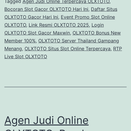
n
Tagged
Agen Judi Online Terpercaya OLXTOTO
,
g
Bocoran Slot Gacor OLXTOTO Hari Ini
,
Daftar Situs
S
i
OLXTOTO Gacor Hari Ini
,
Event Promo Slot Online
i
OLXTOTO
,
Link Resmi OLXTOTO 2025
,
Login
T
t
OLXTOTO Slot Gacor Maxwin
,
OLXTOTO Bonus New
e
Member 100%
,
OLXTOTO Server Thailand Gampang
u
r
Menang
,
OLXTOTO Situs Slot Online Terpercaya
,
RTP
s
b
Live Slot OLXTOTO
O
a
L
i
X
k
T
O
T
Agen Judi Online
O
T