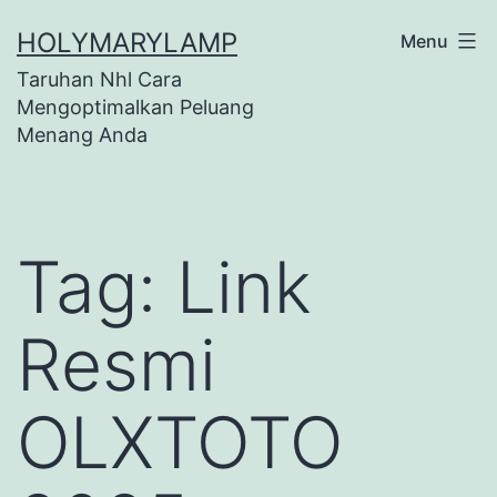
Skip
HOLYMARYLAMP
Menu
to
Taruhan Nhl Cara
content
Mengoptimalkan Peluang
Menang Anda
Tag:
Link
Resmi
OLXTOTO