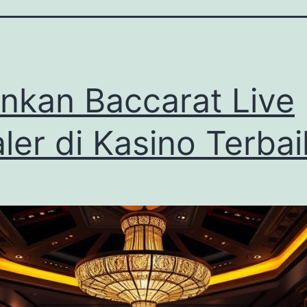
nkan Baccarat Live
ler di Kasino Terbai