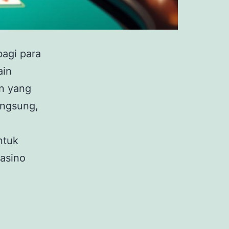
bagi para
ain
an yang
angsung,
ntuk
kasino