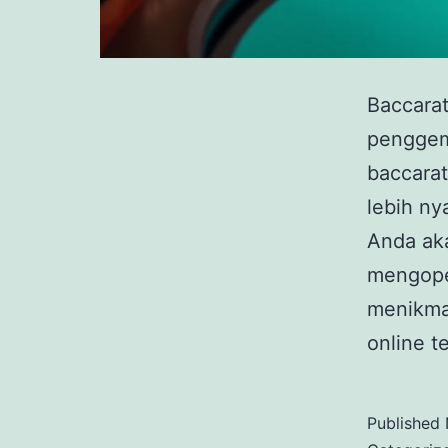
Baccarat
penggem
baccarat
lebih ny
Anda aka
mengope
menikmat
online 
Published