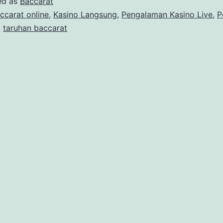
ed as
Baccarat
di
ccarat online
,
Kasino Langsung
,
Pengalaman Kasino Live
,
P
,
taruhan baccarat
Kasino
Terbaik