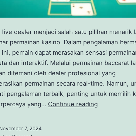
 live dealer menjadi salah satu pilihan menarik 
ar permainan kasino. Dalam pengalaman berm
 ini, pemain dapat merasakan sensasi permain
ata dan interaktif. Melalui permainan baccarat l
n ditemani oleh dealer profesional yang
rasikan permainan secara real-time. Namun, u
i pengalaman terbaik, penting untuk memilih 
Mainkan
terpercaya yang…
Continue reading
Baccarat
Live
November 7, 2024
Dealer