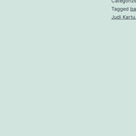
Categoriz
Tagged
ba
Judi Kartu