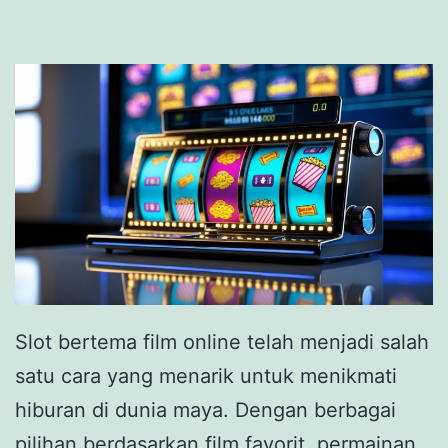
T
P
e
a
r
n
b
d
a
u
i
a
k
n
L
e
n
Slot bertema film online telah menjadi salah
g
satu cara yang menarik untuk menikmati
k
hiburan di dunia maya. Dengan berbagai
a
pilihan berdasarkan film favorit, permainan