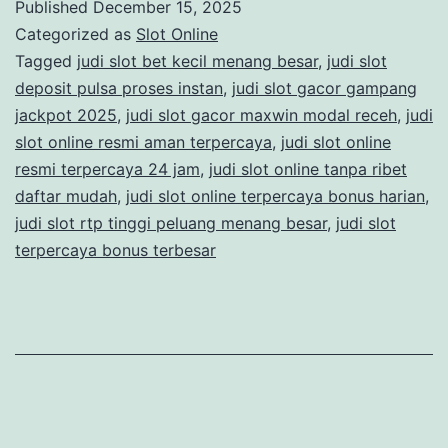
D
Published
December 15, 2025
m
Categorized as
Slot Online
a
a
Tagged
judi slot bet kecil menang besar
,
judi slot
l
deposit pulsa proses instan
,
judi slot gacor gampang
i
a
jackpot 2025
,
judi slot gacor maxwin modal receh
,
judi
n
slot online resmi aman terpercaya
,
judi slot online
m
a
resmi terpercaya 24 jam
,
judi slot online tanpa ribet
P
daftar mudah
,
judi slot online terpercaya bonus harian
n
,
e
judi slot rtp tinggi peluang menang besar
,
judi slot
M
r
terpercaya bonus terbesar
o
m
v
a
i
i
e
n
S
a
l