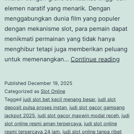
m
elemen naratif yang menarik. Dengan
i
menggabungkan dunia film yang populer
l
dengan mekanisme slot, para pemain dapat
i
menikmati permainan yang tidak hanya
h
menghibur tetapi juga memberikan peluang
d
M
untuk memenangkan…
Continue reading
a
o
n
v
Published
December 19, 2025
M
i
Categorized as
Slot Online
e
e
Tagged
judi slot bet kecil menang besar
,
judi slot
n
deposit pulsa proses instan
,
judi slot gacor gampang
S
jackpot 2025
,
judi slot gacor maxwin modal receh
,
judi
i
l
slot online resmi aman terpercaya
,
judi slot online
k
o
resmi terpercaya 24 jam
,
judi slot online tanpa ribet