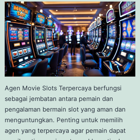
Agen Movie Slots Terpercaya berfungsi
sebagai jembatan antara pemain dan
pengalaman bermain slot yang aman dan
menguntungkan. Penting untuk memilih
agen yang terpercaya agar pemain dapat