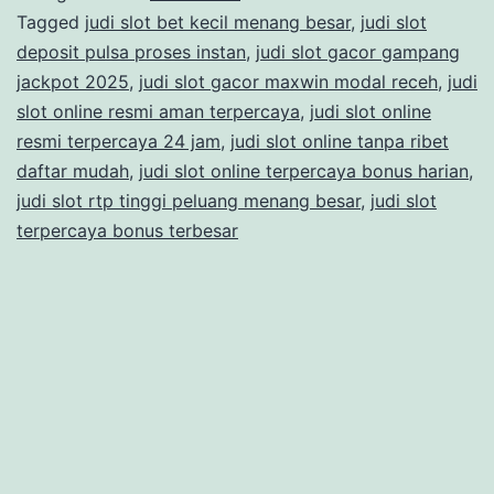
i
M
Tagged
judi slot bet kecil menang besar
,
judi slot
n
deposit pulsa proses instan
,
judi slot gacor gampang
o
jackpot 2025
,
judi slot gacor maxwin modal receh
,
judi
P
v
slot online resmi aman terpercaya
,
judi slot online
e
i
resmi terpercaya 24 jam
,
judi slot online tanpa ribet
m
daftar mudah
e
,
judi slot online terpercaya bonus harian
,
u
judi slot rtp tinggi peluang menang besar
,
judi slot
S
terpercaya bonus terbesar
l
l
a
o
t
s
2
0
2