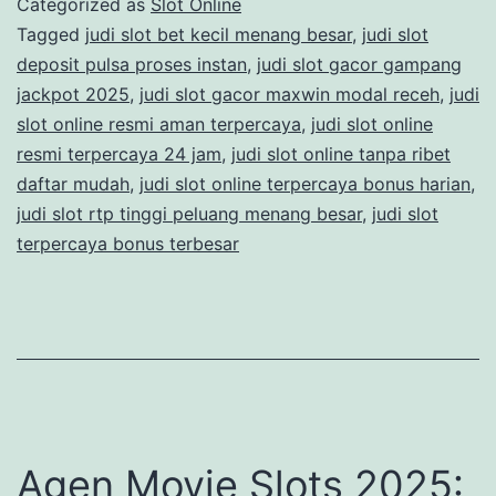
Categorized as
Slot Online
l
F
Tagged
judi slot bet kecil menang besar
,
judi slot
o
deposit pulsa proses instan
,
judi slot gacor gampang
i
jackpot 2025
,
judi slot gacor maxwin modal receh
,
judi
t
l
slot online resmi aman terpercaya
,
judi slot online
T
m
resmi terpercaya 24 jam
,
judi slot online tanpa ribet
e
daftar mudah
,
judi slot online terpercaya bonus harian
O
,
r
judi slot rtp tinggi peluang menang besar
,
judi slot
n
terpercaya bonus terbesar
b
l
a
i
i
n
k
e
G
a
Agen Movie Slots 2025:
c