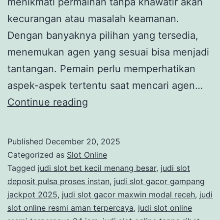
menikmati permainan tanpa khawatir akan
kecurangan atau masalah keamanan.
Dengan banyaknya pilihan yang tersedia,
menemukan agen yang sesuai bisa menjadi
tantangan. Pemain perlu memperhatikan
aspek-aspek tertentu saat mencari agen…
A
Continue reading
g
e
Published
December 20, 2025
n
Categorized as
Slot Online
M
Tagged
judi slot bet kecil menang besar
,
judi slot
deposit pulsa proses instan
,
judi slot gacor gampang
o
jackpot 2025
,
judi slot gacor maxwin modal receh
,
judi
v
slot online resmi aman terpercaya
,
judi slot online
i