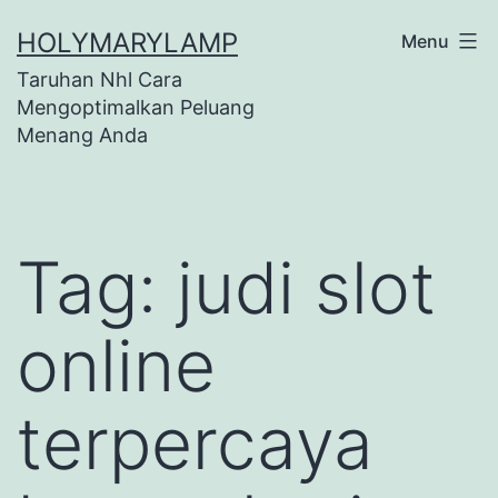
Skip
HOLYMARYLAMP
Menu
to
Taruhan Nhl Cara
content
Mengoptimalkan Peluang
Menang Anda
Tag:
judi slot
online
terpercaya