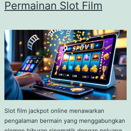
Permainan Slot Film
l
i
n
e
:
P
a
n
d
u
a
Slot film jackpot online menawarkan
n
pengalaman bermain yang menggabungkan
L
elemen hiburan sinematik dengan peluang