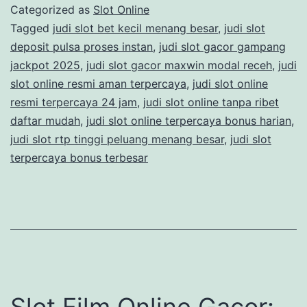
a
i
Categorized as
Slot Online
i
e
Tagged
judi slot bet kecil menang besar
,
judi slot
n
deposit pulsa proses instan
,
judi slot gacor gampang
S
jackpot 2025
,
judi slot gacor maxwin modal receh
,
judi
T
l
slot online resmi aman terpercaya
,
judi slot online
a
o
resmi terpercaya 24 jam
,
judi slot online tanpa ribet
h
daftar mudah
t
,
judi slot online terpercaya bonus harian
,
u
judi slot rtp tinggi peluang menang besar
,
judi slot
s
terpercaya bonus terbesar
n
P
2
a
0
y
2
o
5
u
t
Slot Film Online Gacor: