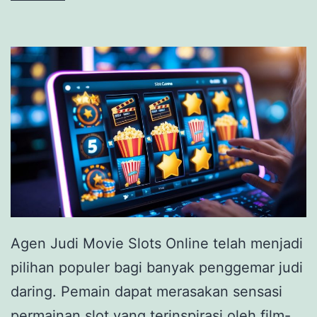
:
P
a
n
d
u
a
n
L
e
Agen Judi Movie Slots Online telah menjadi
n
pilihan populer bagi banyak penggemar judi
g
daring. Pemain dapat merasakan sensasi
k
permainan slot yang terinspirasi oleh film-