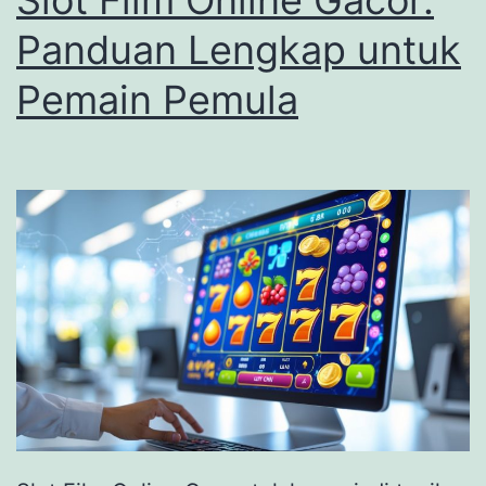
T
Panduan Lengkap untuk
i
n
Pemain Pemula
g
g
i
:
P
a
n
d
u
a
n