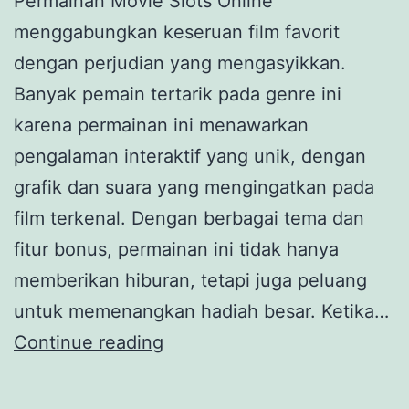
Permainan Movie Slots Online
a
menggabungkan keseruan film favorit
n
dengan perjudian yang mengasyikkan.
H
Banyak pemain tertarik pada genre ini
a
karena permainan ini menawarkan
d
pengalaman interaktif yang unik, dengan
i
grafik dan suara yang mengingatkan pada
a
film terkenal. Dengan berbagai tema dan
h
fitur bonus, permainan ini tidak hanya
B
memberikan hiburan, tetapi juga peluang
e
untuk memenangkan hadiah besar. Ketika…
s
P
Continue reading
a
e
r
r