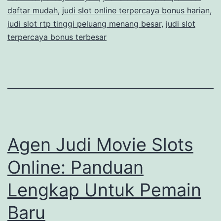
e
daftar mudah
,
judi slot online terpercaya bonus harian
e
,
r
judi slot rtp tinggi peluang menang besar
,
judi slot
m
d
terpercaya bonus terbesar
a
a
F
s
i
l
m
O
Agen Judi Movie Slots
n
Online: Panduan
l
i
Lengkap Untuk Pemain
n
Baru
e