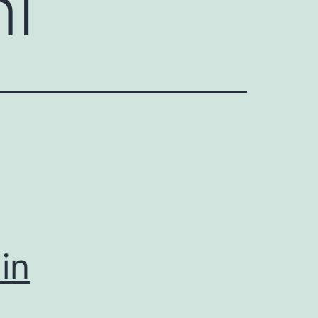
ni
in