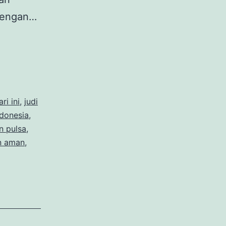
 Dengan…
ri ini
,
judi
ndonesia
,
n pulsa
,
an aman
,