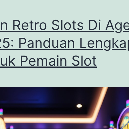
n Retro Slots Di Ag
5: Panduan Lengka
uk Pemain Slot