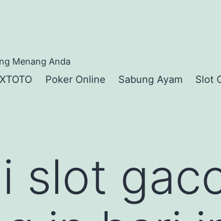
ang Menang Anda
XTOTO
Poker Online
Sabung Ayam
Slot 
i slot gac