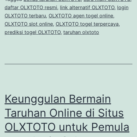
i
daftar OLXTOTO resmi
,
link alternatif OLXTOTO
,
login
U
O
OLXTOTO terbaru
,
OLXTOTO agen togel online
,
n
OLXTOTO slot online
,
OLXTOTO togel terpercaya
,
L
g
prediksi togel OLXTOTO
,
taruhan olxtoto
X
g
T
u
O
l
T
a
O
n
u
S
Keunggulan Bermain
n
i
t
Taruhan Online di Situs
t
u
OLXTOTO untuk Pemula
u
k
s