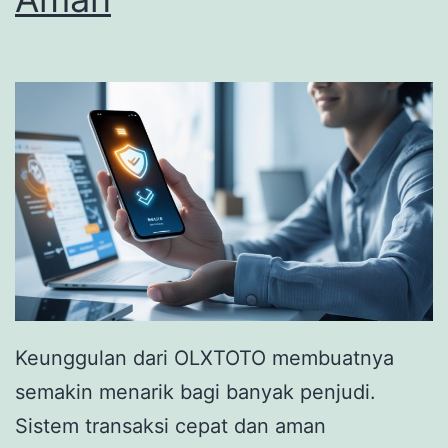
d
I
i
n
S
g
i
i
t
n
u
S
s
u
T
k
a
s
r
e
u
Keunggulan dari OLXTOTO membuatnya
s
h
semakin menarik bagi banyak penjudi.
a
Sistem transaksi cepat dan aman