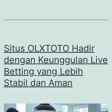
a
S
n
i
L
t
a
u
y
s
a
O
Situs OLXTOTO Hadir
n
L
dengan Keunggulan Live
a
X
Betting yang Lebih
n
T
C
O
Stabil dan Aman
u
T
s
O
t
o