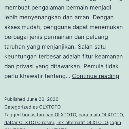
m
m
membuat pengalaman bermain menjadi
a
b
lebih menyenangkan dan aman. Dengan
i
u
akses mudah, pengguna dapat menemukan
n
a
berbagai jenis permainan dan peluang
M
t
taruhan yang menjanjikan. Salah satu
a
T
keuntungan terbesar adalah fitur keamanan
k
a
dan privasi yang ditawarkan. Pemula tidak
s
r
K
perlu khawatir tentang…
Continue reading
i
u
e
m
h
u
a
Published
June 20, 2026
a
n
Categorized as
OLXTOTO
l
n
g
Tagged
bonus taruhan OLXTOTO
,
cara main OLXTOTO
,
daftar OLXTOTO resmi
,
link alternatif OLXTOTO
,
login
L
g