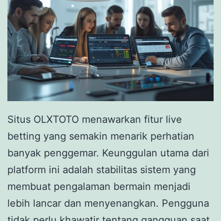
m
e
r
S
e
r
v
Situs OLXTOTO menawarkan fitur live
i
betting yang semakin menarik perhatian
c
banyak penggemar. Keunggulan utama dari
e
platform ini adalah stabilitas sistem yang
O
membuat pengalaman bermain menjadi
L
lebih lancar dan menyenangkan. Pengguna
X
tidak perlu khawatir tentang gangguan saat