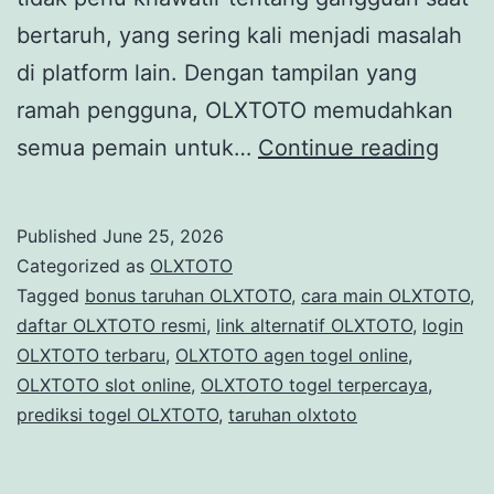
T
bertaruh, yang sering kali menjadi masalah
O
di platform lain. Dengan tampilan yang
T
ramah pengguna, OLXTOTO memudahkan
O
S
semua pemain untuk…
Continue reading
u
i
n
t
Published
June 25, 2026
t
u
Categorized as
OLXTOTO
u
s
Tagged
bonus taruhan OLXTOTO
,
cara main OLXTOTO
,
daftar OLXTOTO resmi
,
link alternatif OLXTOTO
,
login
k
O
OLXTOTO terbaru
,
OLXTOTO agen togel online
,
P
L
OLXTOTO slot online
,
OLXTOTO togel terpercaya
,
e
X
prediksi togel OLXTOTO
,
taruhan olxtoto
n
T
g
O