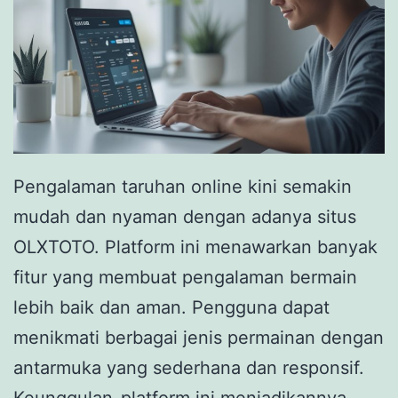
Pengalaman taruhan online kini semakin
mudah dan nyaman dengan adanya situs
OLXTOTO. Platform ini menawarkan banyak
fitur yang membuat pengalaman bermain
lebih baik dan aman. Pengguna dapat
menikmati berbagai jenis permainan dengan
antarmuka yang sederhana dan responsif.