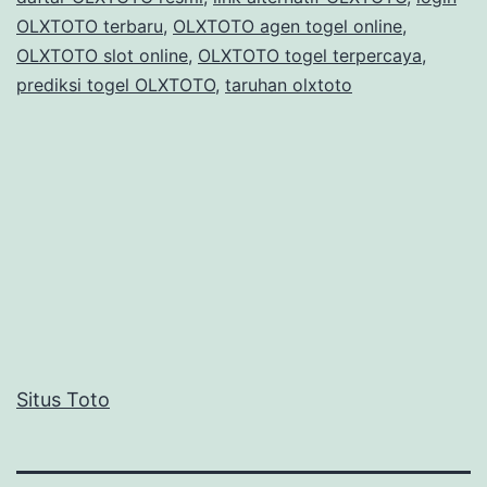
g
OLXTOTO terbaru
,
OLXTOTO agen togel online
,
P
u
OLXTOTO slot online
,
OLXTOTO togel terpercaya
,
a
l
prediksi togel OLXTOTO
,
taruhan olxtoto
r
a
a
n
P
T
e
a
m
r
a
u
i
h
n
a
Situs Toto
D
n
a
S
l
i