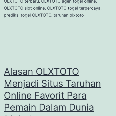
OLXTOTO terbaru
,
OLXTOTO agen togel online
,
e
u
OLXTOTO slot online
,
OLXTOTO togel terpercaya
,
b
l
prediksi togel OLXTOTO
,
taruhan olxtoto
i
a
h
n
M
B
e
e
n
r
g
m
Alasan OLXTOTO
u
a
Menjadi Situs Taruhan
n
i
t
Online Favorit Para
n
u
T
Pemain Dalam Dunia
n
a