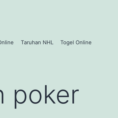
Online
Taruhan NHL
Togel Online
n poker