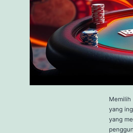
Memilih 
yang ing
yang mem
penggun