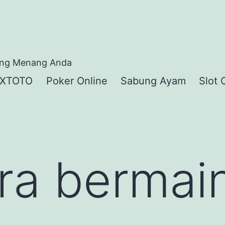
ang Menang Anda
XTOTO
Poker Online
Sabung Ayam
Slot 
ra bermai