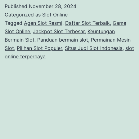
f
Published
November 28, 2024
t
Categorized as
Slot Online
a
Tagged
Agen Slot Resmi
,
Daftar Slot Terbaik
,
Game
Slot Online
,
Jackpot Slot Terbesar
,
Keuntungan
r
Bermain Slot
,
Panduan bermain slot
,
Permainan Mesin
S
Slot
,
Pilihan Slot Populer
,
Situs Judi Slot Indonesia
,
slot
l
online terpercaya
o
t
O
n
l
i
n