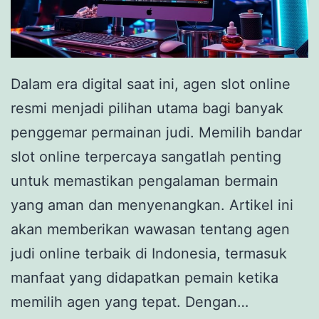
Dalam era digital saat ini, agen slot online
resmi menjadi pilihan utama bagi banyak
penggemar permainan judi. Memilih bandar
slot online terpercaya sangatlah penting
untuk memastikan pengalaman bermain
yang aman dan menyenangkan. Artikel ini
akan memberikan wawasan tentang agen
judi online terbaik di Indonesia, termasuk
manfaat yang didapatkan pemain ketika
memilih agen yang tepat. Dengan…