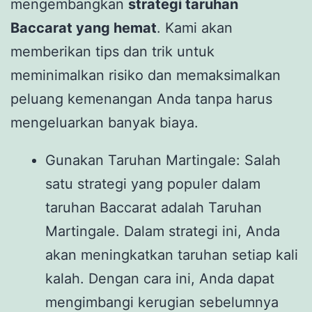
mengembangkan
strategi taruhan
Baccarat yang hemat
. Kami akan
memberikan tips dan trik untuk
meminimalkan risiko dan memaksimalkan
peluang kemenangan Anda tanpa harus
mengeluarkan banyak biaya.
Gunakan Taruhan Martingale: Salah
satu strategi yang populer dalam
taruhan Baccarat adalah Taruhan
Martingale. Dalam strategi ini, Anda
akan meningkatkan taruhan setiap kali
kalah. Dengan cara ini, Anda dapat
mengimbangi kerugian sebelumnya