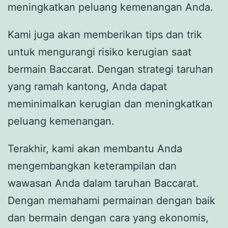
meningkatkan peluang kemenangan Anda.
Kami juga akan memberikan tips dan trik
untuk mengurangi risiko kerugian saat
bermain Baccarat. Dengan strategi taruhan
yang ramah kantong, Anda dapat
meminimalkan kerugian dan meningkatkan
peluang kemenangan.
Terakhir, kami akan membantu Anda
mengembangkan keterampilan dan
wawasan Anda dalam taruhan Baccarat.
Dengan memahami permainan dengan baik
dan bermain dengan cara yang ekonomis,