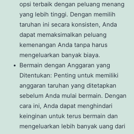
opsi terbaik dengan peluang menang
yang lebih tinggi. Dengan memilih
taruhan ini secara konsisten, Anda
dapat memaksimalkan peluang
kemenangan Anda tanpa harus
mengeluarkan banyak biaya.
Bermain dengan Anggaran yang
Ditentukan: Penting untuk memiliki
anggaran taruhan yang ditetapkan
sebelum Anda mulai bermain. Dengan
cara ini, Anda dapat menghindari
keinginan untuk terus bermain dan
mengeluarkan lebih banyak uang dari