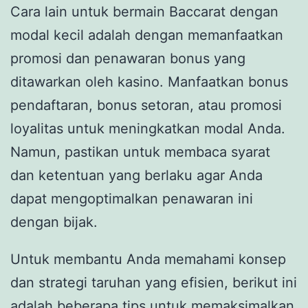
Cara lain untuk bermain Baccarat dengan
modal kecil adalah dengan memanfaatkan
promosi dan penawaran bonus yang
ditawarkan oleh kasino. Manfaatkan bonus
pendaftaran, bonus setoran, atau promosi
loyalitas untuk meningkatkan modal Anda.
Namun, pastikan untuk membaca syarat
dan ketentuan yang berlaku agar Anda
dapat mengoptimalkan penawaran ini
dengan bijak.
Untuk membantu Anda memahami konsep
dan strategi taruhan yang efisien, berikut ini
adalah beberapa tips untuk memaksimalkan