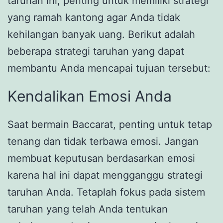
taruhan ini, penting untuk memiliki strategi
yang ramah kantong agar Anda tidak
kehilangan banyak uang. Berikut adalah
beberapa strategi taruhan yang dapat
membantu Anda mencapai tujuan tersebut:
Kendalikan Emosi Anda
Saat bermain Baccarat, penting untuk tetap
tenang dan tidak terbawa emosi. Jangan
membuat keputusan berdasarkan emosi
karena hal ini dapat mengganggu strategi
taruhan Anda. Tetaplah fokus pada sistem
taruhan yang telah Anda tentukan