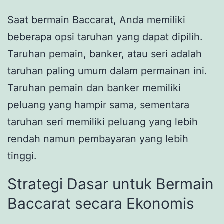
Saat bermain Baccarat, Anda memiliki
beberapa opsi taruhan yang dapat dipilih.
Taruhan pemain, banker, atau seri adalah
taruhan paling umum dalam permainan ini.
Taruhan pemain dan banker memiliki
peluang yang hampir sama, sementara
taruhan seri memiliki peluang yang lebih
rendah namun pembayaran yang lebih
tinggi.
Strategi Dasar untuk Bermain
Baccarat secara Ekonomis