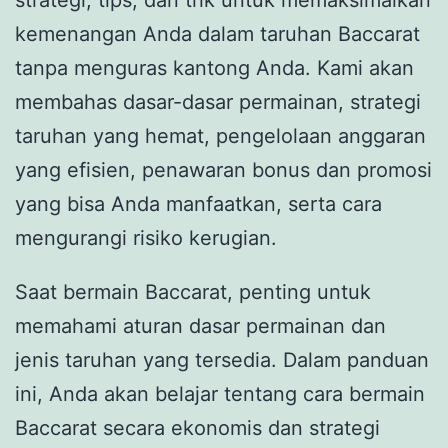
strategi, tips, dan trik untuk memaksimalkan
kemenangan Anda dalam taruhan Baccarat
tanpa menguras kantong Anda. Kami akan
membahas dasar-dasar permainan, strategi
taruhan yang hemat, pengelolaan anggaran
yang efisien, penawaran bonus dan promosi
yang bisa Anda manfaatkan, serta cara
mengurangi risiko kerugian.
Saat bermain Baccarat, penting untuk
memahami aturan dasar permainan dan
jenis taruhan yang tersedia. Dalam panduan
ini, Anda akan belajar tentang cara bermain
Baccarat secara ekonomis dan strategi