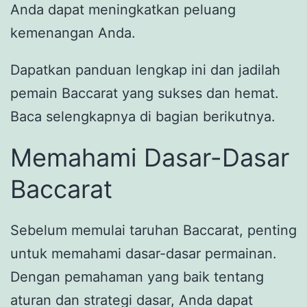
Anda dapat meningkatkan peluang
kemenangan Anda.
Dapatkan panduan lengkap ini dan jadilah
pemain Baccarat yang sukses dan hemat.
Baca selengkapnya di bagian berikutnya.
Memahami Dasar-Dasar
Baccarat
Sebelum memulai taruhan Baccarat, penting
untuk memahami dasar-dasar permainan.
Dengan pemahaman yang baik tentang
aturan dan strategi dasar, Anda dapat