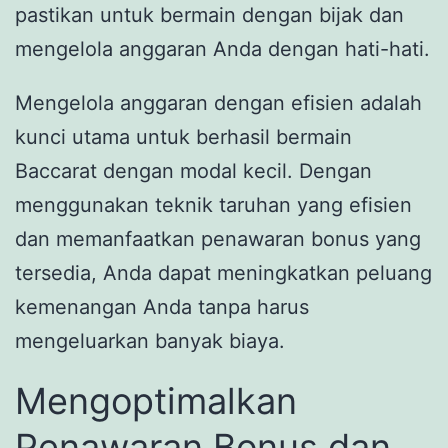
pastikan untuk bermain dengan bijak dan
mengelola anggaran Anda dengan hati-hati.
Mengelola anggaran dengan efisien adalah
kunci utama untuk berhasil bermain
Baccarat dengan modal kecil. Dengan
menggunakan teknik taruhan yang efisien
dan memanfaatkan penawaran bonus yang
tersedia, Anda dapat meningkatkan peluang
kemenangan Anda tanpa harus
mengeluarkan banyak biaya.
Mengoptimalkan
Penawaran Bonus dan