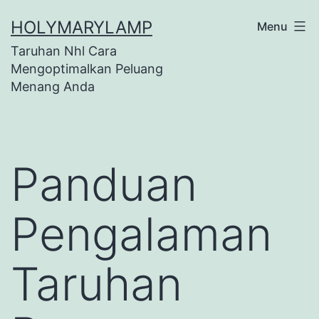
Skip
HOLYMARYLAMP
Menu
to
Taruhan Nhl Cara
content
Mengoptimalkan Peluang
Menang Anda
Panduan
Pengalaman
Taruhan