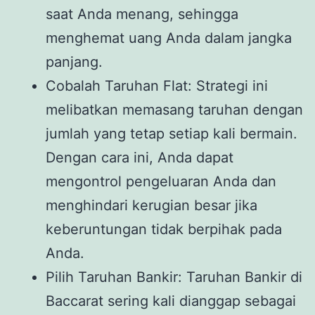
saat Anda menang, sehingga
menghemat uang Anda dalam jangka
panjang.
Cobalah Taruhan Flat: Strategi ini
melibatkan memasang taruhan dengan
jumlah yang tetap setiap kali bermain.
Dengan cara ini, Anda dapat
mengontrol pengeluaran Anda dan
menghindari kerugian besar jika
keberuntungan tidak berpihak pada
Anda.
Pilih Taruhan Bankir: Taruhan Bankir di
Baccarat sering kali dianggap sebagai