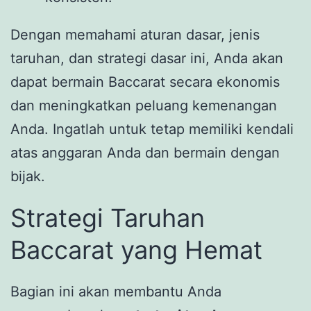
Dengan memahami aturan dasar, jenis
taruhan, dan strategi dasar ini, Anda akan
dapat bermain Baccarat secara ekonomis
dan meningkatkan peluang kemenangan
Anda. Ingatlah untuk tetap memiliki kendali
atas anggaran Anda dan bermain dengan
bijak.
Strategi Taruhan
Baccarat yang Hemat
Bagian ini akan membantu Anda