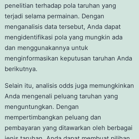
penelitian terhadap pola taruhan yang
terjadi selama permainan. Dengan
menganalisis data tersebut, Anda dapat
mengidentifikasi pola yang mungkin ada
dan menggunakannya untuk
menginformasikan keputusan taruhan Anda
berikutnya.
Selain itu, analisis odds juga memungkinkan
Anda mengenali peluang taruhan yang
menguntungkan. Dengan
mempertimbangkan peluang dan
pembayaran yang ditawarkan oleh berbagai
jenis taruhan, Anda dapat membuat pilihan