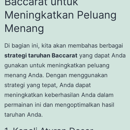
Baccarat untuk
Meningkatkan Peluang
Menang
Di bagian ini, kita akan membahas berbagai
strategi taruhan Baccarat
yang dapat Anda
gunakan untuk meningkatkan peluang
menang Anda. Dengan menggunakan
strategi yang tepat, Anda dapat
meningkatkan keberhasilan Anda dalam
permainan ini dan mengoptimalkan hasil
taruhan Anda.