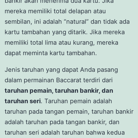
bankir akan menerima dua kartu. Jika
mereka memiliki total delapan atau
sembilan, ini adalah “natural” dan tidak ada
kartu tambahan yang ditarik. Jika mereka
memiliki total lima atau kurang, mereka
dapat meminta kartu tambahan.
Jenis taruhan yang dapat Anda pasang
dalam permainan Baccarat terdiri dari
taruhan pemain, taruhan bankir, dan
taruhan seri
. Taruhan pemain adalah
taruhan pada tangan pemain, taruhan bankir
adalah taruhan pada tangan bankir, dan
taruhan seri adalah taruhan bahwa kedua