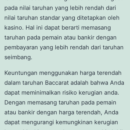
pada nilai taruhan yang lebih rendah dari
nilai taruhan standar yang ditetapkan oleh
kasino. Hal ini dapat berarti memasang
taruhan pada pemain atau bankir dengan
pembayaran yang lebih rendah dari taruhan
seimbang.
Keuntungan menggunakan harga terendah
dalam taruhan Baccarat adalah bahwa Anda
dapat meminimalkan risiko kerugian anda.
Dengan memasang taruhan pada pemain
atau bankir dengan harga terendah, Anda
dapat mengurangi kemungkinan kerugian