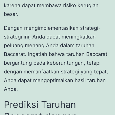
karena dapat membawa risiko kerugian
besar.
Dengan mengimplementasikan strategi-
strategi ini, Anda dapat meningkatkan
peluang menang Anda dalam taruhan
Baccarat. Ingatlah bahwa taruhan Baccarat
bergantung pada keberuntungan, tetapi
dengan memanfaatkan strategi yang tepat,
Anda dapat mengoptimalkan hasil taruhan
Anda.
Prediksi Taruhan