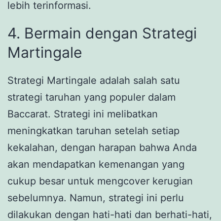
lebih terinformasi.
4. Bermain dengan Strategi
Martingale
Strategi Martingale adalah salah satu
strategi taruhan yang populer dalam
Baccarat. Strategi ini melibatkan
meningkatkan taruhan setelah setiap
kekalahan, dengan harapan bahwa Anda
akan mendapatkan kemenangan yang
cukup besar untuk mengcover kerugian
sebelumnya. Namun, strategi ini perlu
dilakukan dengan hati-hati dan berhati-hati,