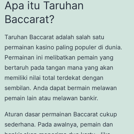
Apa itu Taruhan
Baccarat?
Taruhan Baccarat adalah salah satu
permainan kasino paling populer di dunia.
Permainan ini melibatkan pemain yang
bertaruh pada tangan mana yang akan
memiliki nilai total terdekat dengan
sembilan. Anda dapat bermain melawan
pemain lain atau melawan bankir.
Aturan dasar permainan Baccarat cukup
sederhana. Pada awalnya, pemain dan