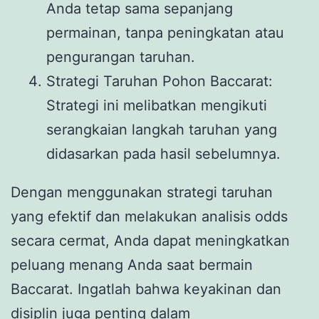
Anda tetap sama sepanjang
permainan, tanpa peningkatan atau
pengurangan taruhan.
Strategi Taruhan Pohon Baccarat:
Strategi ini melibatkan mengikuti
serangkaian langkah taruhan yang
didasarkan pada hasil sebelumnya.
Dengan menggunakan strategi taruhan
yang efektif dan melakukan analisis odds
secara cermat, Anda dapat meningkatkan
peluang menang Anda saat bermain
Baccarat. Ingatlah bahwa keyakinan dan
disiplin juga penting dalam