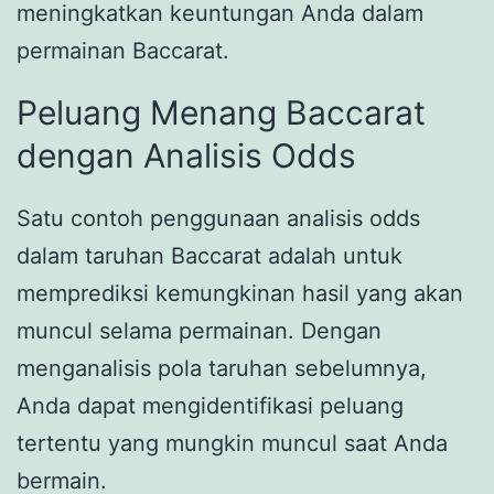
meningkatkan keuntungan Anda dalam
permainan Baccarat.
Peluang Menang Baccarat
dengan Analisis Odds
Satu contoh penggunaan analisis odds
dalam taruhan Baccarat adalah untuk
memprediksi kemungkinan hasil yang akan
muncul selama permainan. Dengan
menganalisis pola taruhan sebelumnya,
Anda dapat mengidentifikasi peluang
tertentu yang mungkin muncul saat Anda
bermain.