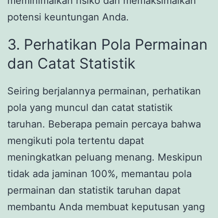
meminimalkan risiko dan memaksimalkan
potensi keuntungan Anda.
3. Perhatikan Pola Permainan
dan Catat Statistik
Seiring berjalannya permainan, perhatikan
pola yang muncul dan catat statistik
taruhan. Beberapa pemain percaya bahwa
mengikuti pola tertentu dapat
meningkatkan peluang menang. Meskipun
tidak ada jaminan 100%, memantau pola
permainan dan statistik taruhan dapat
membantu Anda membuat keputusan yang