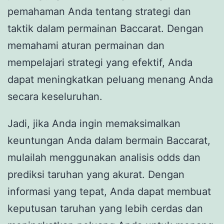
pemahaman Anda tentang strategi dan
taktik dalam permainan Baccarat. Dengan
memahami aturan permainan dan
mempelajari strategi yang efektif, Anda
dapat meningkatkan peluang menang Anda
secara keseluruhan.
Jadi, jika Anda ingin memaksimalkan
keuntungan Anda dalam bermain Baccarat,
mulailah menggunakan analisis odds dan
prediksi taruhan yang akurat. Dengan
informasi yang tepat, Anda dapat membuat
keputusan taruhan yang lebih cerdas dan