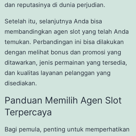
dan reputasinya di dunia perjudian.
Setelah itu, selanjutnya Anda bisa
membandingkan agen slot yang telah Anda
temukan. Perbandingan ini bisa dilakukan
dengan melihat bonus dan promosi yang
ditawarkan, jenis permainan yang tersedia,
dan kualitas layanan pelanggan yang
disediakan.
Panduan Memilih Agen Slot
Terpercaya
Bagi pemula, penting untuk memperhatikan