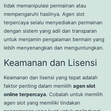
tidak memanipulasi permainan atau
mempengaruhi hasilnya. Agen slot
terpercaya selalu menyediakan permainan
dengan sistem yang adil dan transparan
untuk menjamin pengalaman bermain yang
lebih menyenangkan dan menguntungkan.
Keamanan dan Lisensi
Keamanan dan lisensi yang tepat adalah
faktor penting dalam memilih
agen slot
online terpercaya
. Cobalah untuk memilih
agen slot yang memiliki tindakan