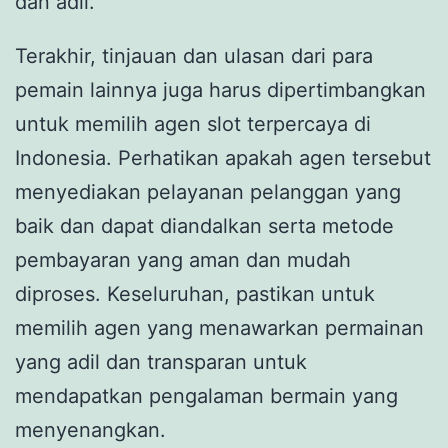
dan adil.
Terakhir, tinjauan dan ulasan dari para
pemain lainnya juga harus dipertimbangkan
untuk memilih agen slot terpercaya di
Indonesia. Perhatikan apakah agen tersebut
menyediakan pelayanan pelanggan yang
baik dan dapat diandalkan serta metode
pembayaran yang aman dan mudah
diproses. Keseluruhan, pastikan untuk
memilih agen yang menawarkan permainan
yang adil dan transparan untuk
mendapatkan pengalaman bermain yang
menyenangkan.