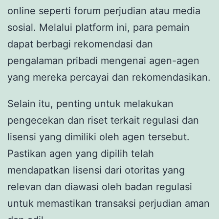
online seperti forum perjudian atau media
sosial. Melalui platform ini, para pemain
dapat berbagi rekomendasi dan
pengalaman pribadi mengenai agen-agen
yang mereka percayai dan rekomendasikan.
Selain itu, penting untuk melakukan
pengecekan dan riset terkait regulasi dan
lisensi yang dimiliki oleh agen tersebut.
Pastikan agen yang dipilih telah
mendapatkan lisensi dari otoritas yang
relevan dan diawasi oleh badan regulasi
untuk memastikan transaksi perjudian aman