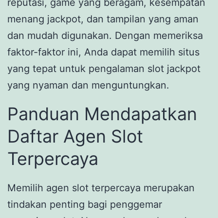
reputasi, game yang beragam, kesempatan
menang jackpot, dan tampilan yang aman
dan mudah digunakan. Dengan memeriksa
faktor-faktor ini, Anda dapat memilih situs
yang tepat untuk pengalaman slot jackpot
yang nyaman dan menguntungkan.
Panduan Mendapatkan
Daftar Agen Slot
Terpercaya
Memilih agen slot terpercaya merupakan
tindakan penting bagi penggemar