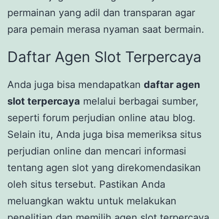
permainan yang adil dan transparan agar
para pemain merasa nyaman saat bermain.
Daftar Agen Slot Terpercaya
Anda juga bisa mendapatkan
daftar agen
slot terpercaya
melalui berbagai sumber,
seperti forum perjudian online atau blog.
Selain itu, Anda juga bisa memeriksa situs
perjudian online dan mencari informasi
tentang agen slot yang direkomendasikan
oleh situs tersebut. Pastikan Anda
meluangkan waktu untuk melakukan
penelitian dan memilih agen slot terpercaya