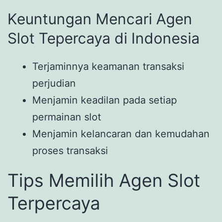
Keuntungan Mencari Agen
Slot Tepercaya di Indonesia
Terjaminnya keamanan transaksi
perjudian
Menjamin keadilan pada setiap
permainan slot
Menjamin kelancaran dan kemudahan
proses transaksi
Tips Memilih Agen Slot
Terpercaya