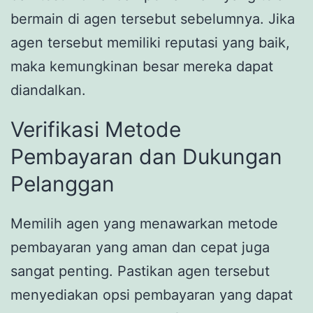
bermain di agen tersebut sebelumnya. Jika
agen tersebut memiliki reputasi yang baik,
maka kemungkinan besar mereka dapat
diandalkan.
Verifikasi Metode
Pembayaran dan Dukungan
Pelanggan
Memilih agen yang menawarkan metode
pembayaran yang aman dan cepat juga
sangat penting. Pastikan agen tersebut
menyediakan opsi pembayaran yang dapat