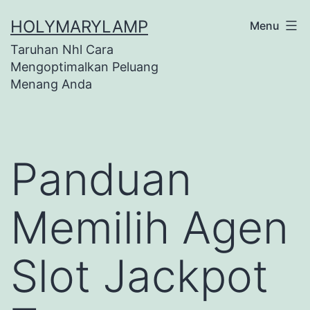
Skip
HOLYMARYLAMP
Menu
to
Taruhan Nhl Cara
content
Mengoptimalkan Peluang
Menang Anda
Panduan
Memilih Agen
Slot Jackpot