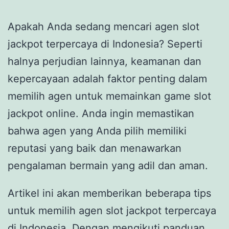
Apakah Anda sedang mencari agen slot
jackpot terpercaya di Indonesia? Seperti
halnya perjudian lainnya, keamanan dan
kepercayaan adalah faktor penting dalam
memilih agen untuk memainkan game slot
jackpot online. Anda ingin memastikan
bahwa agen yang Anda pilih memiliki
reputasi yang baik dan menawarkan
pengalaman bermain yang adil dan aman.
Artikel ini akan memberikan beberapa tips
untuk memilih agen slot jackpot terpercaya
di Indonesia. Dengan mengikuti panduan