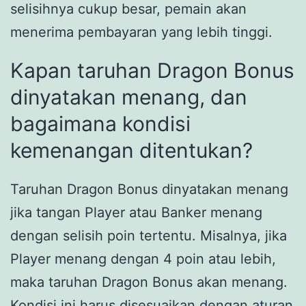
selisihnya cukup besar, pemain akan
menerima pembayaran yang lebih tinggi.
Kapan taruhan Dragon Bonus
dinyatakan menang, dan
bagaimana kondisi
kemenangan ditentukan?
Taruhan Dragon Bonus dinyatakan menang
jika tangan Player atau Banker menang
dengan selisih poin tertentu. Misalnya, jika
Player menang dengan 4 poin atau lebih,
maka taruhan Dragon Bonus akan menang.
Kondisi ini harus disesuaikan dengan aturan