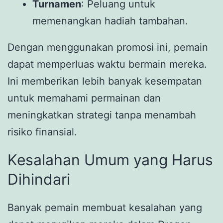
Turnamen
: Peluang untuk
memenangkan hadiah tambahan.
Dengan menggunakan promosi ini, pemain
dapat memperluas waktu bermain mereka.
Ini memberikan lebih banyak kesempatan
untuk memahami permainan dan
meningkatkan strategi tanpa menambah
risiko finansial.
Kesalahan Umum yang Harus
Dihindari
Banyak pemain membuat kesalahan yang