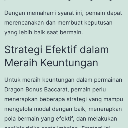
Dengan memahami syarat ini, pemain dapat
merencanakan dan membuat keputusan
yang lebih baik saat bermain.
Strategi Efektif dalam
Meraih Keuntungan
Untuk meraih keuntungan dalam permainan
Dragon Bonus Baccarat, pemain perlu
menerapkan beberapa strategi yang mampu
mengelola modal dengan baik, menerapkan
pola bermain yang efektif, dan melakukan