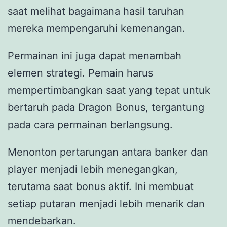
saat melihat bagaimana hasil taruhan
mereka mempengaruhi kemenangan.
Permainan ini juga dapat menambah
elemen strategi. Pemain harus
mempertimbangkan saat yang tepat untuk
bertaruh pada Dragon Bonus, tergantung
pada cara permainan berlangsung.
Menonton pertarungan antara banker dan
player menjadi lebih menegangkan,
terutama saat bonus aktif. Ini membuat
setiap putaran menjadi lebih menarik dan
mendebarkan.