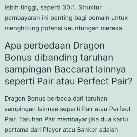
lebih tinggi, seperti 30:1. Struktur
pembayaran ini penting bagi pemain untuk
menghitung potensi keuntungan mereka.
Apa perbedaan Dragon
Bonus dibanding taruhan
sampingan Baccarat lainnya
seperti Pair atau Perfect Pair?
Dragon Bonus berbeda dari taruhan
sampingan lainnya seperti Pair atau Perfect
Pair. Taruhan Pair membayar jika dua kartu
pertama dari Player atau Banker adalah