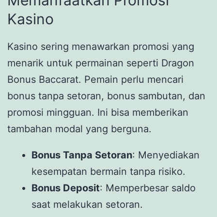
Kasino
Kasino sering menawarkan promosi yang
menarik untuk permainan seperti Dragon
Bonus Baccarat. Pemain perlu mencari
bonus tanpa setoran, bonus sambutan, dan
promosi mingguan. Ini bisa memberikan
tambahan modal yang berguna.
Bonus Tanpa Setoran
: Menyediakan
kesempatan bermain tanpa risiko.
Bonus Deposit
: Memperbesar saldo
saat melakukan setoran.