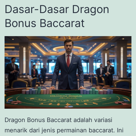
Dasar-Dasar Dragon
Bonus Baccarat
Dragon Bonus Baccarat adalah variasi
menarik dari jenis permainan baccarat. Ini