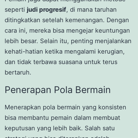
seperti
judi progresif
, di mana taruhan
ditingkatkan setelah kemenangan. Dengan
cara ini, mereka bisa mengejar keuntungan
lebih besar. Selain itu, penting menjalankan
kehati-hatian ketika mengalami kerugian,
dan tidak terbawa suasana untuk terus
bertaruh.
Penerapan Pola Bermain
Menerapkan pola bermain yang konsisten
bisa membantu pemain dalam membuat
keputusan yang lebih baik. Salah satu