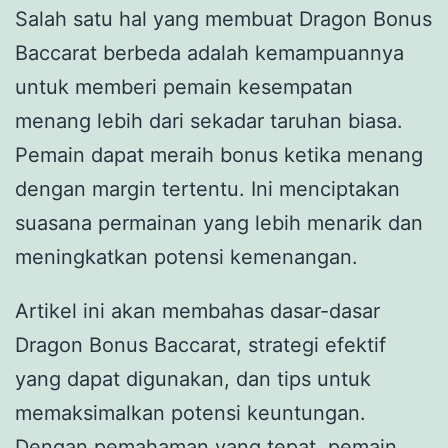
Salah satu hal yang membuat Dragon Bonus
Baccarat berbeda adalah kemampuannya
untuk memberi pemain kesempatan
menang lebih dari sekadar taruhan biasa.
Pemain dapat meraih bonus ketika menang
dengan margin tertentu. Ini menciptakan
suasana permainan yang lebih menarik dan
meningkatkan potensi kemenangan.
Artikel ini akan membahas dasar-dasar
Dragon Bonus Baccarat, strategi efektif
yang dapat digunakan, dan tips untuk
memaksimalkan potensi keuntungan.
Dengan pemahaman yang tepat, pemain