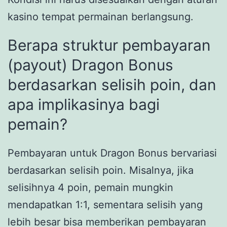
kasino tempat permainan berlangsung.
Berapa struktur pembayaran
(payout) Dragon Bonus
berdasarkan selisih poin, dan
apa implikasinya bagi
pemain?
Pembayaran untuk Dragon Bonus bervariasi
berdasarkan selisih poin. Misalnya, jika
selisihnya 4 poin, pemain mungkin
mendapatkan 1:1, sementara selisih yang
lebih besar bisa memberikan pembayaran