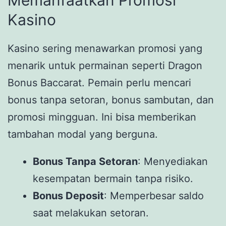
Kasino
Kasino sering menawarkan promosi yang
menarik untuk permainan seperti Dragon
Bonus Baccarat. Pemain perlu mencari
bonus tanpa setoran, bonus sambutan, dan
promosi mingguan. Ini bisa memberikan
tambahan modal yang berguna.
Bonus Tanpa Setoran
: Menyediakan
kesempatan bermain tanpa risiko.
Bonus Deposit
: Memperbesar saldo
saat melakukan setoran.