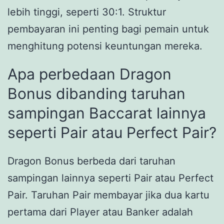
lebih tinggi, seperti 30:1. Struktur
pembayaran ini penting bagi pemain untuk
menghitung potensi keuntungan mereka.
Apa perbedaan Dragon
Bonus dibanding taruhan
sampingan Baccarat lainnya
seperti Pair atau Perfect Pair?
Dragon Bonus berbeda dari taruhan
sampingan lainnya seperti Pair atau Perfect
Pair. Taruhan Pair membayar jika dua kartu
pertama dari Player atau Banker adalah