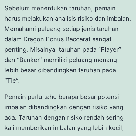
Sebelum menentukan taruhan, pemain
harus melakukan analisis risiko dan imbalan.
Memahami peluang setiap jenis taruhan
dalam Dragon Bonus Baccarat sangat
penting. Misalnya, taruhan pada “Player”
dan “Banker” memiliki peluang menang
lebih besar dibandingkan taruhan pada
“Tie”.
Pemain perlu tahu berapa besar potensi
imbalan dibandingkan dengan risiko yang
ada. Taruhan dengan risiko rendah sering
kali memberikan imbalan yang lebih kecil,