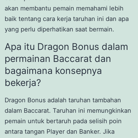
akan membantu pemain memahami lebih
baik tentang cara kerja taruhan ini dan apa
yang perlu diperhatikan saat bermain.
Apa itu Dragon Bonus dalam
permainan Baccarat dan
bagaimana konsepnya
bekerja?
Dragon Bonus adalah taruhan tambahan
dalam Baccarat. Taruhan ini memungkinkan
pemain untuk bertaruh pada selisih poin
antara tangan Player dan Banker. Jika