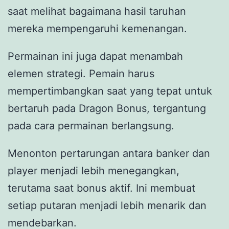
saat melihat bagaimana hasil taruhan
mereka mempengaruhi kemenangan.
Permainan ini juga dapat menambah
elemen strategi. Pemain harus
mempertimbangkan saat yang tepat untuk
bertaruh pada Dragon Bonus, tergantung
pada cara permainan berlangsung.
Menonton pertarungan antara banker dan
player menjadi lebih menegangkan,
terutama saat bonus aktif. Ini membuat
setiap putaran menjadi lebih menarik dan
mendebarkan.