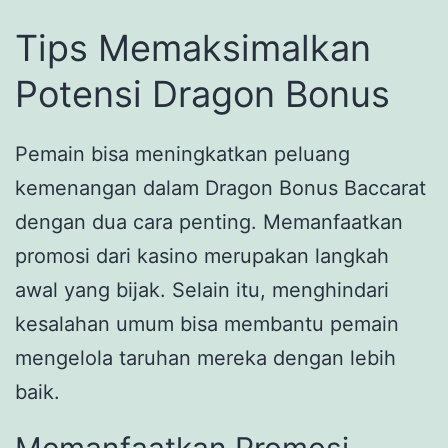
Tips Memaksimalkan
Potensi Dragon Bonus
Pemain bisa meningkatkan peluang
kemenangan dalam Dragon Bonus Baccarat
dengan dua cara penting. Memanfaatkan
promosi dari kasino merupakan langkah
awal yang bijak. Selain itu, menghindari
kesalahan umum bisa membantu pemain
mengelola taruhan mereka dengan lebih
baik.
Memanfaatkan Promosi